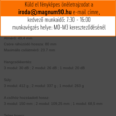
biztonságos tárolásához. A doboz praktikus kiegészítője lehet a
hangtompítónak, biztosítva annak védelmét és könnyű
hordozhatóságát.
Kaliber: max. .375 (9,5 mm)
Menet: M17x1
Átmérő: 49,4 mm
Csöre ráhúzódó hossza: 80 mm
Maximális csőátmérő: 23.7 mm
Hangcsökkentés:
3 modul: 30 dB ; 2 modul: 26 dB ; 1 modul: 20 dB
Súly:
3 modul: 412 g ; 2 modul: 337 g ; 1 modul: 263 g
A csőhöz hozzáadott hossz:
3 modul: 150 mm ; 2 modul: 109,25 mm ; 1 modul: 68,5 mm
Teljes hossz: