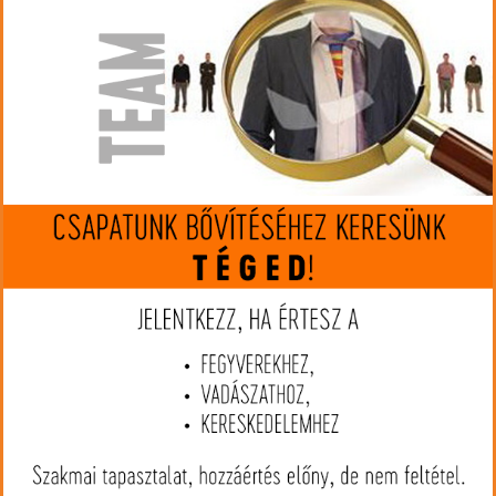
Gyártó:
A-Tec
Cikkszám:
ACVN02172
Kaliber:
.375 (9,5mm)
MIP kártya jóváírás:
15445
Kártyát igényelek
Termék leírás
Az A-Tec H3 a Hertz sorozat következő generációja, mely a már
jól bevált H2 továbbfejlesztett és tökéletesített változata. A
hagyományosan praktikus és megbízható moduláris szerkezetet
még tovább javították, mellyel így egy még megbízhatóbb,
tartósabb hangtompítót hoztak létre. A moduláris kialakításnak
köszönhetően egy vagy két modult is le lehet szerelni a
hangtompítóról, ezzel igaz teljesítménycsökkenés mellett, de
mégis egy kompaktabb eszközt kapunk.
A hangtompító mellé egy A-tec műanyag tároló dobozt is
ajándékba kapunk. Ez a doboz ideális lehet a hangtompító