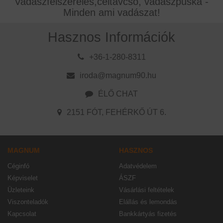
Vadászfelszerelés,céltávcső, vadászpuska -
Minden ami vadászat!
Hasznos Információk
+36-1-280-8311
iroda@magnum90.hu
ÉLŐ CHAT
2151 FÓT, FEHÉRKŐ ÚT 6.
MAGNUM
HASZNOS
Céginfó
Adatvédelem
Képviselet
ÁSZF
Üzleteink
Vásárlási feltételek
Viszonteladók
Elállás és lemondás
Kapcsolat
Bankkártyás fizetés