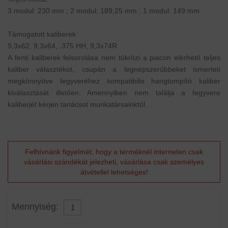
3 modul: 230 mm ; 2 modul: 189,25 mm ; 1 modul: 149 mm
Támogatott kaliberek:
9,3x62, 9,3x64, .375 HH, 9,3x74R
A fenti kaliberek felsorolása nem tükrözi a piacon elérhető teljes
kaliber választékot, csupán a legnépszerűbbeket ismerteti
megkönnyítve fegyveréhez kompatibilis hangtompító kaliber
kiválasztását illetően. Amennyiben nem találja a fegyvere
kaliberjét kérjen tanácsot munkatársainktól.
Felhívnánk figyelmét, hogy a terméknél interneten csak
vásárlási szándékát jelezheti, vásárlása csak személyes
átvétellel lehetséges!
Mennyiség: