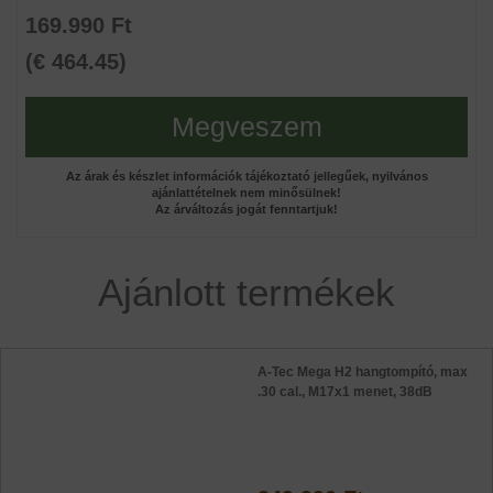
169.990 Ft
(€ 464.45)
Megveszem
Az árak és készlet információk tájékoztató jellegűek, nyilvános
ajánlattételnek nem minősülnek!
Az árváltozás jogát fenntartjuk!
Ajánlott termékek
A-Tec Mega H2 hangtompító, max
.30 cal., M17x1 menet, 38dB