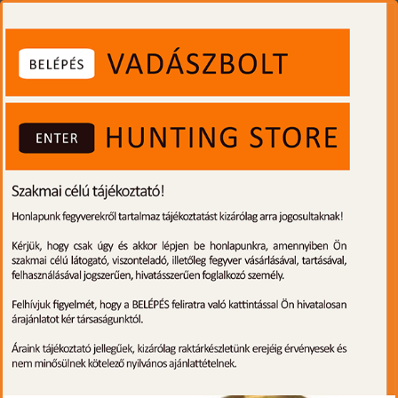
0
Toggle
navigati
Alpina Sport Ancho tőr fekete
készleten