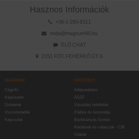
Hasznos Információk
+36-1-280-8311
iroda@magnum90.hu
ÉLŐ CHAT
2151 FÓT, FEHÉRKŐ ÚT 6.
MAGNUM
HASZNOS
Céginfó
Adatvédelem
Képviselet
ÁSZF
Üzleteink
Vásárlási feltételek
Viszonteladók
Elállás és lemondás
Kapcsolat
Bankkártyás fizetés
Kérdések és válaszok - CIB
Videók