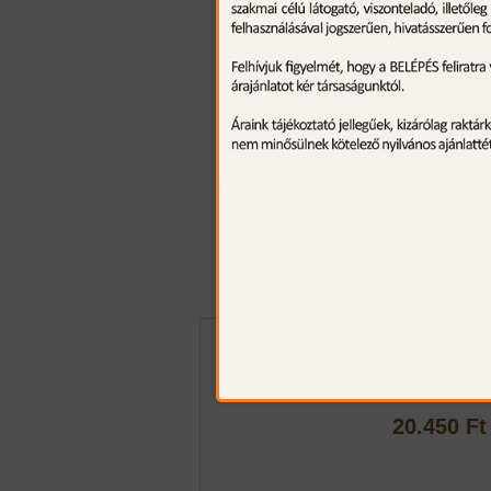
Walther BWK 3 
Wood Knife
20.450 Ft