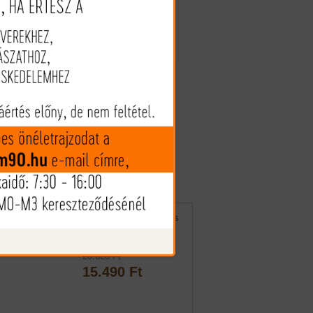
Az árak és készlet információk
tájékoztató jellegűek, nyilvános
ajánlattételnek nem minősülnek!
Az árváltozás jogát fenntartjuk!
Wald & Frost vadászkés
szett
20.620 Ft
15.490 Ft