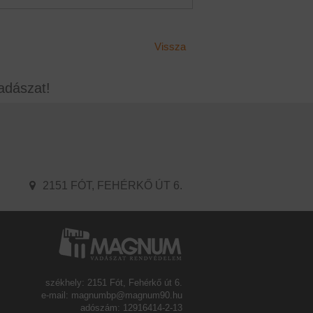
Vissza
adászat!
2151 FÓT, FEHÉRKŐ ÚT 6.
székhely: 2151 Fót, Fehérkő út 6.
e-mail: magnumbp@magnum90.hu
adószám: 12916414-2-13