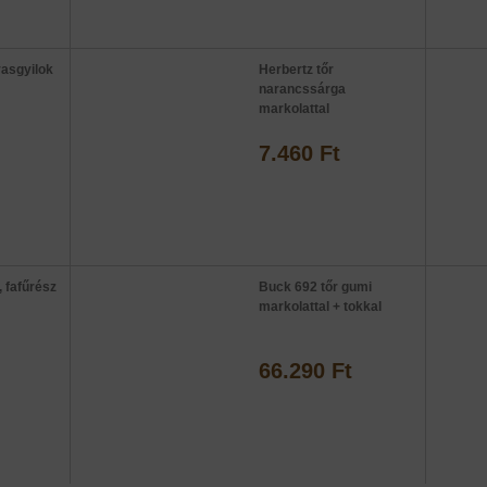
asgyilok
Herbertz tőr
narancssárga
markolattal
7.460 Ft
, fafűrész
Buck 692 tőr gumi
markolattal + tokkal
66.290 Ft