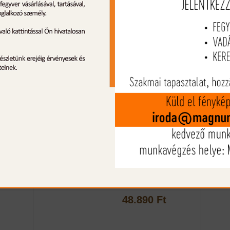
- Cudeman Vadásztőr + Bőr tok
- Élhossz: 90mm
- Teljes hossz: 203mm
- Olajfa markolat
- Keménység: 54-56HRc
- 160 g
Ajánlott termékek
Blue
Wald&Forst 13 részes
zsigerelő szett
48.890 Ft