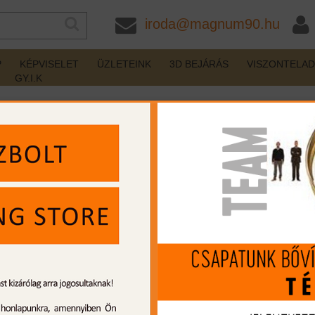
iroda@magnum90.hu
P
KÉPVISELET
ÜZLETEINK
3D BEJÁRÁS
VISZONTELA
GY.I.K
Bicska, tőr, kard
/
Vadászkés, vadásztőr
157L
nincs készleten
Gyártó:
Cudeman
Cikkszám:
CD157L
MIP kártya jóváírás:
1680
Kártyát igényelek
Termék leírás