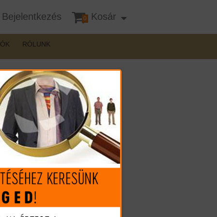
Bejelentkezés
Kosár
0
DÓK
RÓLUNK
Mennyiség:
18.490 Ft
(€ 50.52)
A termék nincs készleten