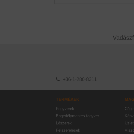
Vadászf
+36-1-280-8311
TERMÉKEK
MA
Fegyverek
Cégi
Engedélymentes fegyver
Képvi
Lőszerek
Üzlet
Felszerelések
Visz