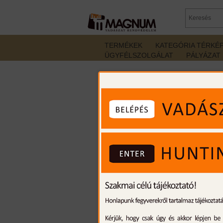
TERMÉKEK
KATEGÓRIA TÉRKÉ
ÜGYFÉLSZOLGÁLAT
PÁLYÁZAT
Termékek
/
Felszerelések
/
Cudeman vadásztőr 