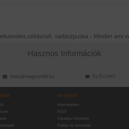
elszerelés,céltávcső, vadászpuska - Minden ami v
Hasznos Információk
iroda@magnum90.hu
ÉLŐ CHAT
GNUM
HASZNOS
nfó
Adatvédelem
selet
ÁSZF
eink
Vásárlási feltételek
onteladók
Elállás és lemondás