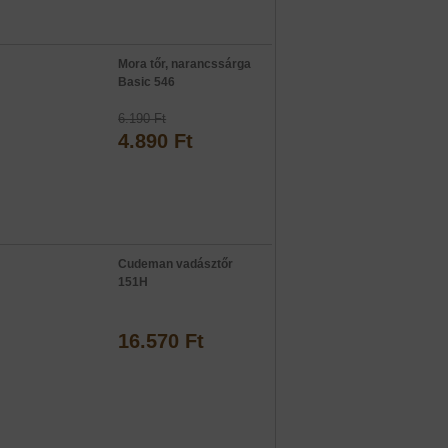
Mora tőr, narancssárga
Basic 546
6.190 Ft
4.890 Ft
Cudeman vadásztőr
151H
16.570 Ft