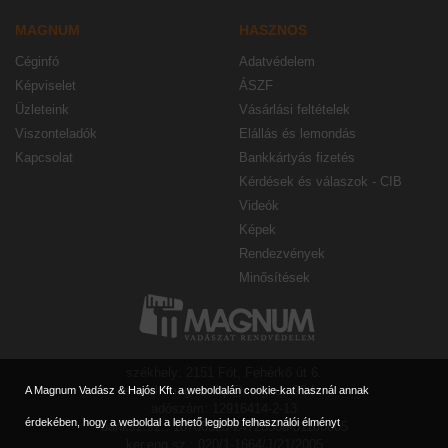
MAGNUM
HASZNOS
Céginfó
Adatvédelem
Képviselet
ÁSZF
Üzleteink
Vásárlási feltételek
Viszonteladók
Elállás és lemondás
Kapcsolat
Bankkártyás fizetés
Kérdések és válaszok - CIB
Videók
Képek
Rendezvények
Minősítések
székhely: 2151 Fót, Fehérkő út 6.
e-mail: magnumbp@magnum90.hu
A Magnum Vadász & Hajós Kft. a weboldalán cookie-kat használ annak
adószám: 12916414-2-13
érdekében, hogy a weboldal a lehető legjobb felhasználói élményt
banksz.sz.: 10700323-24728308-51100005
ker.eng.sz.: 020/1-1664/J/21/2005