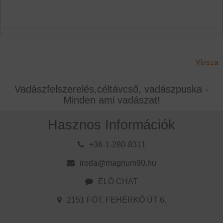
Vissza
Vadászfelszerelés,céltávcső, vadászpuska -
Minden ami vadászat!
Hasznos Információk
+36-1-280-8311
iroda@magnum90.hu
ÉLŐ CHAT
2151 FÓT, FEHÉRKŐ ÚT 6.