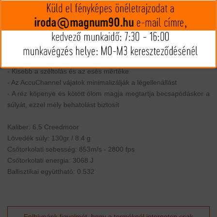
- Versenylőszer pontosságú, hosszútávú, kötött köpenyes
vadászlőszer
- Kifejezetten magas ballisztikai együttható
- Az egyedi Slipstream műanyaghegynek köszönhetően laposabb
a röppálya és jobban megkezdődik a gombásodás.
- Kisebb a széltolás és az esés mértéke
- Az AccuChannel vájatok minimalizálják a légellenállást
- A réz köpenye és kötött ólom magja megtartja becsapódáskor a
súlyát, ezzel mély behatolást biztosít
Kaliber: 6,5 Creedmoor
Lövedék súly: 130gr / 8.4 g
Csőtorkolati sebesség: 853m/s - 2800 fps
Csőtorkolati energia: 3068 J
Ballisztikai együttható: 0.532
Felhívnánk figyelmét, hogy a terméknél interneten csak