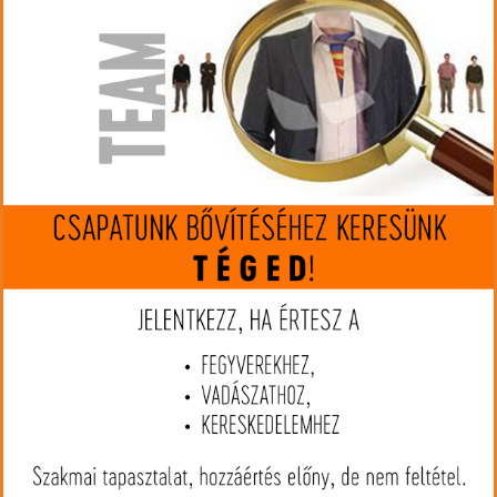
Gyártó:
Federal
Cikkszám:
FEP65CRDTA1
Kaliber:
6,5 Creedmoor
MIP kártya jóváírás:
80
Kártyát igényelek
Termék leírás
Akármilyen típusú vadászat bármilyen távon, a Federal Terminal
Ascent lőszerek felülmúlnak minden eddigi vadászlőszert. A mag
köpenyének kötött mivolta biztosítja a mély behatolást kisebb
távokon, míg a Slipstream műanyag hegy akár 200 fps vagy
alacsonyabb sebességeken is tökéletesen kezdi meg a
gombásodást a többi hasonló típusú lőszernél. A lövedék hosszú,
vékony, áramvonalas formájának köszönhetően magas ballisztikai
együtthatóval rendelkezik. A AccuChannel vájatoknak
köszönhetően
a lövedék pontossága nőt, a légellenállása pedig csökkent.