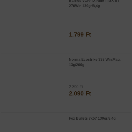
Barnes VOR-TX Rifle TTSX BT
270Win 130gr/8,4g
1.799 Ft
Norma Ecostrike 338 Win.Mag.
13g/200g
2.390 Ft
2.090 Ft
Fox Bullets 7x57 130gr/8,4g