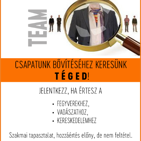
Kaliber:
6,5x55 SE
MIP kártya jóváírás:
118
Kártyát igényelek
Termék leírás
6,5x55 SE Federal EuroCopper 140gr - Az EuroCopper a Federal
legújabb lőszere, melyet kimagasló hatótávolság és pontosság
jellemez, mindezt teljesen ólommentes lövedékkel. Az egyrészes
rézötvözet konstrukció megakadályozza a lövedék töredezését és
szinte teljes súlymegtartást biztosít a mély behatolás érdekében.
A lövedék rugalmas polimer hegye biztosítja a lehető legjobb
ballisztikát, míg a száron lévő barázdák javítják a pontosságot és
csökkentik a becsapódást követő szennyeződést. Az EuroCopper
legálisan használható olyan területeken is, ahol kizárólag
ólommentes lőszerrel lehet vadászni. Ideális választás lehet a
közepes és nagyvadak teljes skálájához.
Jellemzők:
• Monolit rézötvözet konstrukció