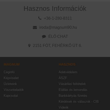
Hasznos Információk
+36-1-280-8311
iroda@magnum90.hu
ÉLŐ CHAT
2151 FÓT, FEHÉRKŐ ÚT 6.
MAGNUM
HASZNOS
Céginfó
Adatvédelem
Képviselet
ÁSZF
Üzleteink
Vásárlási feltételek
Viszonteladók
Elállás és lemondás
Kapcsolat
Bankkártyás fizetés
Kérdések és válaszok - CIB
Videók