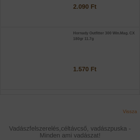
2.090 Ft
Hornady Outfitter 300 Win.Mag. CX
180gr 11.7g
1.570 Ft
Vissza
Vadászfelszerelés,céltávcső, vadászpuska -
Minden ami vadászat!