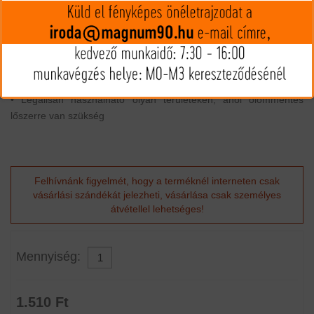
• Rendkívül nagy súlymegtartás a mély behatolás érdekében
• Precíziós polimer csúcs a megbízható tágulás érdekében
alacsonytól nagy sebességig
• Tökéletes lövedék rövid és közepes távolságokhoz.
• A golyószáron lévő hornyolás javítja a pontosságot és csökkenti
a szennyeződést
• Legálisan használható olyan területeken, ahol ólommentes
lőszerre van szükség
Felhívnánk figyelmét, hogy a terméknél interneten csak
vásárlási szándékát jelezheti, vásárlása csak személyes
átvétellel lehetséges!
Mennyiség:
1.510 Ft