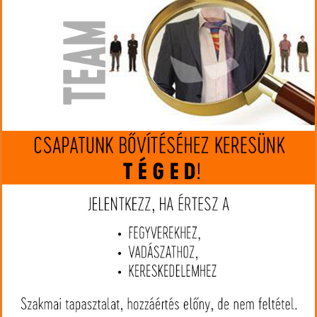
Gyártó:
Fox Bullets
Cikkszám:
FX308165
Kaliber:
308 Win.
MIP kártya jóváírás:
115
Kártyát igényelek
Termék leírás
A Fox Bullets prémium vadászlőszerei FCH lövedékkel töltve a
modern európai vadász minden igényét kielégítik. A lövedékek
ólommentes, réz–cink ötvözetből készülnek, így környezetbarátok
és megbízható teljesítményt nyújtanak. A lövedéken kialakított
hornyok csökkentik a csővel való súrlódást, ezáltal mérséklik a
nyomást és növelik a kezdősebességet. A hőálló műanyag hegy
javítja a ballisztikai tulajdonságokat, valamint biztosítja a
becsapódáskor létrejövő kontrollált deformációt. A lövedék már
alacsony, kb. 500 m/s sebességnél is megfelelően gombásodik,
így kiválóan használható mind közeli hajtásos vadászaton, mind
pedig nagy távolságú, hegyi lövéseknél. Találatkor a lövedék