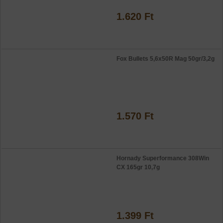
1.620 Ft
Fox Bullets 5,6x50R Mag 50gr/3,2g
1.570 Ft
Hornady Superformance 308Win
CX 165gr 10,7g
1.399 Ft