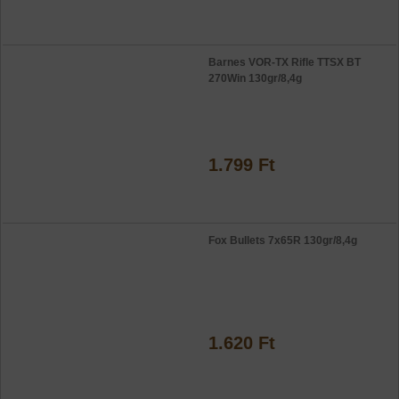
Barnes VOR-TX Rifle TTSX BT
270Win 130gr/8,4g
1.799 Ft
Fox Bullets 7x65R 130gr/8,4g
1.620 Ft