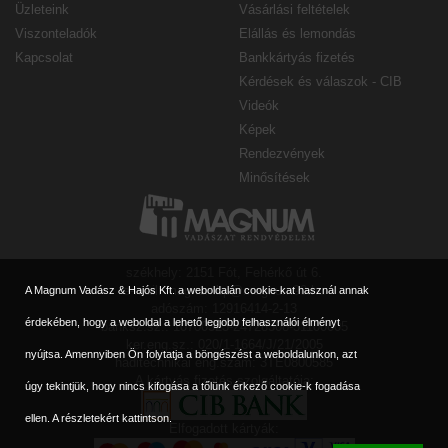
Üzleteink
Vásárlási feltételek
Viszonteladók
Elállás és lemondás
Kapcsolat
Bankkártyás fizetés
Kérdések és válaszok - CIB
Videók
Képek
Rendezvények
Minősítések
székhely: 2151 Fót, Fehérkő út 6.
e-mail: magnumbp@magnum90.hu
A Magnum Vadász & Hajós Kft. a weboldalán cookie-kat használ annak
adószám: 12916414-2-13
érdekében, hogy a weboldal a lehető legjobb felhasználói élményt
banksz.sz.: 10700323-24728308-51100005
ker.eng.sz.: 020/1-1664/J/21/2005
nyújtsa. Amennyiben Ön folytatja a böngészést a weboldalunkon, azt
haditechnikai eng.szám: 3TE0800585
A kártyás fizetés szolgáltatója:
úgy tekintjük, hogy nincs kifogása a tőlünk érkező cookie-k fogadása
ellen.
A részletekért kattintson.
Elfogadott kártyák: