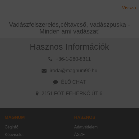
Vissza
Vadászfelszerelés,céltávcső, vadászpuska -
Minden ami vadászat!
Hasznos Információk
+36-1-280-8311
iroda@magnum90.hu
ÉLŐ CHAT
2151 FÓT, FEHÉRKŐ ÚT 6.
MAGNUM
HASZNOS
Céginfó
Adatvédelem
Képviselet
ÁSZF