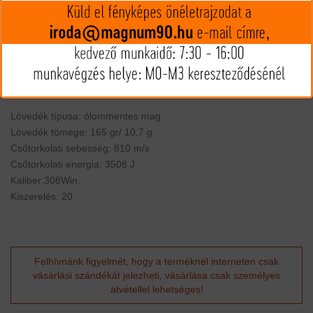
kétszeresére tágul, amely gyors és hatékony energiaátadást
eredményez így. Ez a szabályozott, gyors expandáció rendkívüli
megállítóhatást biztosít, miközben a vad húsát megóvja a
felesleges roncsolódástól. A szigorú minőségellenőrzés és a
precíz gyártási folyamat garantálja a kiemelkedő pontosságot és
a megbízhatóságot minden lövésnél.
Lövedék típusa: ólommentes mag
Lövedék tömege: 165 gr/ 10,7 g
Csőtorkolati sebesség: 810 m/s
Csőtorkolati energia: 3508 J
Kaliber:308Win.
Kiszerelés: 20
Felhívnánk figyelmét, hogy a terméknél interneten csak
vásárlási szándékát jelezheti, vásárlása csak személyes
átvétellel lehetséges!