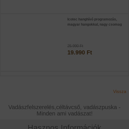
Icotec hanghívó programozás,
magyar hangokkal, nagy csomag
25.990 Ft
19.990 Ft
Vissza
Vadászfelszerelés,céltávcső, vadászpuska -
Minden ami vadászat!
Hasznos Információk