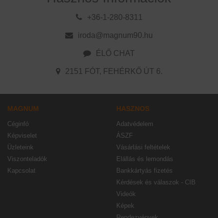
+36-1-280-8311
iroda@magnum90.hu
ÉLŐ CHAT
2151 FÓT, FEHÉRKŐ ÚT 6.
MAGNUM
HASZNOS
Céginfó
Adatvédelem
Képviselet
ÁSZF
Üzleteink
Vásárlási feltételek
Viszonteladók
Elállás és lemondás
Kapcsolat
Bankkártyás fizetés
Kérdések és válaszok - CIB
Videók
Képek
Rendezvények