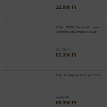
12.990 Ft
ICOtec GC320 Gen2 elektromos
vadhívó szett, mozgó csalival
114.420 Ft
85.990 Ft
Icotech Furnado elektromos hívó
75.320 Ft
66.990 Ft