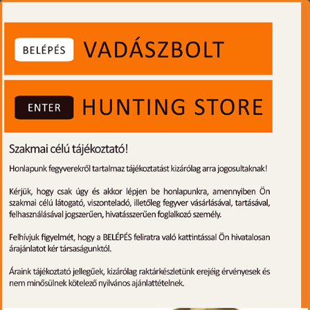
0
Toggle
navigati
Foxpro hanghívó programozás,
magyar hangokkal, nagy csomag
készleten
Gyártó:
Foxpro
Cikkszám:
FP0002