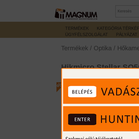
TERMÉKEK
KATEGÓRIA TÉRKÉ
ÜGYFÉLSZOLGÁLAT
PÁLYÁZAT
Termékek
/
Optika
/
Hőkame
Hikmicro Stellar SQ5