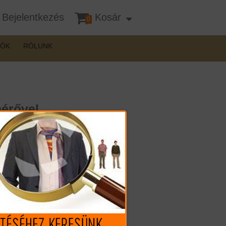
Bejelentkezés
Kosár
0
DÓK
RÓLUNK
mérővel
Mennyiség:
1.719.990 Ft (€ 4.699.43)
1.499.990 Ft
l
(€ 4.098.33)