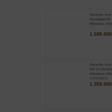
ThermTec Oryx
távolságmérős
hőkamera célt
1.599.990
ThermTec Ares
LRF 2.0 távols
hőkamera célt
1.879.990 Ft
1.359.990