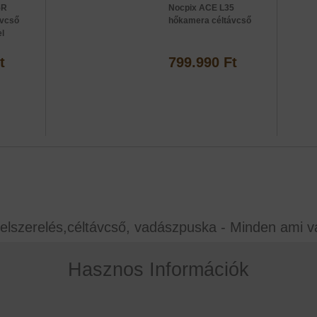
5R
Nocpix ACE L35
ávcső
hőkamera céltávcső
l
t
799.990 Ft
elszerelés,céltávcső, vadászpuska - Minden ami v
Hasznos Információk