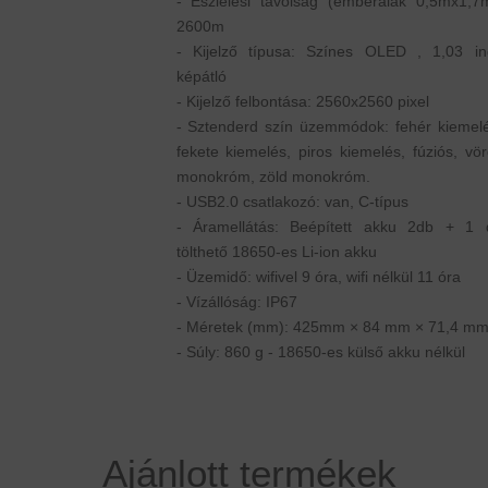
- Észlelési távolság (emberalak 0,5mx1,7m
2600m
- Kijelző típusa: Színes OLED , 1,03 in
képátló
- Kijelző felbontása: 2560x2560 pixel
- Sztenderd szín üzemmódok: fehér kiemelé
fekete kiemelés, piros kiemelés, fúziós, vö
monokróm, zöld monokróm.
- USB2.0 csatlakozó: van, C-típus
- Áramellátás: Beépített akku 2db + 1 
tölthető 18650-es Li-ion akku
- Üzemidő: wifivel 9 óra, wifi nélkül 11 óra
- Vízállóság: IP67
- Méretek (mm): 425mm × 84 mm × 71,4 m
- Súly: 860 g - 18650-es külső akku nélkül
Ajánlott termékek