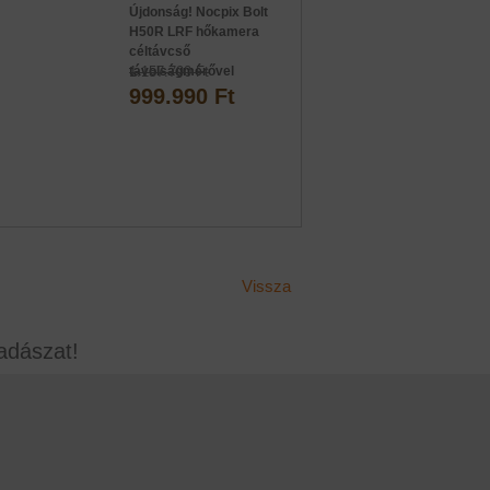
Újdonság! Nocpix Bolt
H50R LRF hőkamera
céltávcső
távolságmérővel
1.157.790 Ft
999.990 Ft
Vissza
adászat!