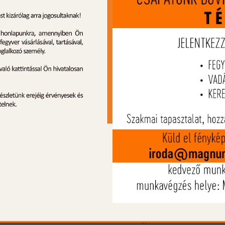
Termék leírás
A Hikmicro Stellar SQ50L 3.0 harmad
generációs hőkamera céltávcsövek, a legúja
fejlesztésű csúcskategóriás vadásza
céleszközök. A hőkamera érzékelőele
640x512 pixel képfelbontású extra érzéken
15mK-nél kisebb NETD értékkel. A készül
használatát a lencsébe épített 1000m-
lézeres távolságmérő segíti, amely a beépít
ballisztikai kalkuláció segítségével, precíz n
távolságú lövészetet tesz lehetővé. 50mm-
frontlencséjével, 8,8°-os látószöget biztosít 
100 méteren 15,4 m széles látómezőt 
ehhez 3,6x-es alapnagyítást ad, me
digitálisan 26,6x-re növelhető. A képi élmé
egy 1,03"-os képátlójú 2560x2560 pixel
kerek OLED kijelző teszi teljessé. Észlelé
távolsága 2600 méter. Tápellátása két dar
beépített és egy cserélhető 18650-