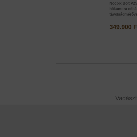
Nocpix Bolt P2
hőkamera célt
távolságmérőve
349.900 F
Vadászf