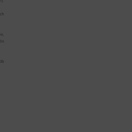
):
ch
s,
rös
db
m