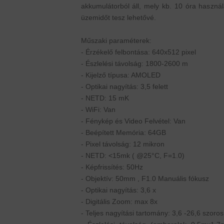
akkumulátorból áll, mely kb. 10 óra használ
üzemidőt tesz lehetővé.
Műszaki paraméterek:
- Érzékelő felbontása: 640x512 pixel
- Észlelési távolság: 1800-2600 m
- Kijelző típusa: AMOLED
- Optikai nagyítás: 3,5 felett
- NETD: 15 mK
- WiFi: Van
- Fénykép és Video Felvétel: Van
- Beépített Memória: 64GB
- Pixel távolság: 12 mikron
- NETD: <15mk ( @25°C, F=1.0)
- Képfrissítés: 50Hz
- Objektív: 50mm , F1.0 Manuális fókusz
- Optikai nagyítás: 3,6 x
- Digitális Zoom: max 8x
- Teljes nagyítási tartomány: 3,6 -26,6 szoros