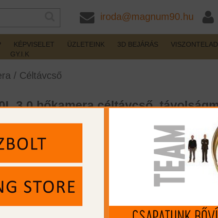
iroda@magnum90.hu
P
KÉPVISELET
ÜZLETEINK
3D BEJÁRÁS
VISZONTELA
GY.I.K
ra
/
Céltávcső
0L 3.0 hőkamera céltávcső, távolság
készleten
Gyártó:
Hikmicro
Cikkszám:
HMSQ50-3.0
Kaliber:
beépített távolságmérőve
MIP kártya jóváírás:
43747
Kártyát igényelek