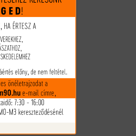
Megveszem
ik
bb
Az árak és készlet információk
tájékoztató jellegűek, nyilvános
ti
ajánlattételnek nem minősülnek!
me
Az árváltozás jogát fenntartjuk!
y,
ék
es
ett
agy
es
ami
és
ly
nyt
es
si
ab
es