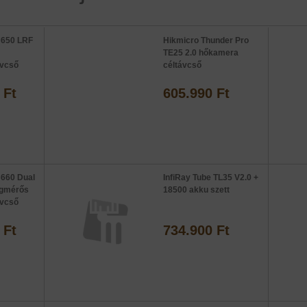
 650 LRF
Hikmicro Thunder Pro
TE25 2.0 hőkamera
ávcső
céltávcső
 Ft
605.990 Ft
 660 Dual
InfiRay Tube TL35 V2.0 +
ágmérős
18500 akku szett
ávcső
 Ft
734.900 Ft