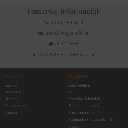
Hasznos Információk
+36-1-280-8311
iroda@magnum90.hu
ÉLŐ CHAT
2151 FÓT, FEHÉRKŐ ÚT 6.
MAGNUM
HASZNOS
Céginfó
Adatvédelem
Képviselet
ÁSZF
Üzleteink
Vásárlási feltételek
Viszonteladók
Elállás és lemondás
Kapcsolat
Bankkártyás fizetés
Kérdések és válaszok - CIB
Videók