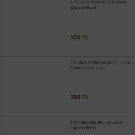
12/67.5/7.4 28.5g 20mm Rottweil
Express lőszer
535 Ft
Fiocchi Buckshot 4/0 12/70/4.5 35g
16mm vadász lőszer
399 Ft
12/67.5/6.2 38g 20mm Rottweil
Express lőszer