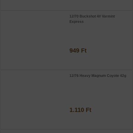
12/70 Buckshot 4# Varmint
Express
949 Ft
12/76 Heavy Magnum Coyote 42g
1.110 Ft