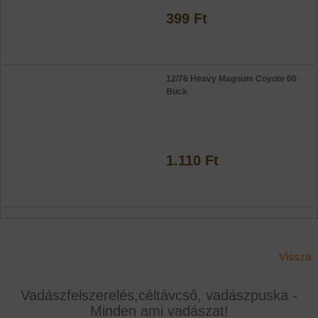
399 Ft
12/76 Heavy Magnum Coyote 00
Buck
1.110 Ft
Vissza
Vadászfelszerelés,céltávcső, vadászpuska -
Minden ami vadászat!