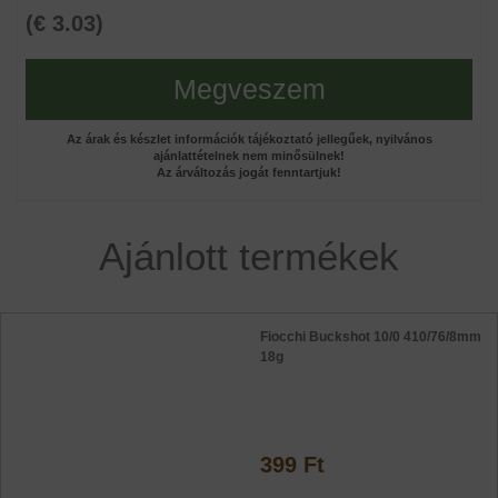
(€ 3.03)
Megveszem
Az árak és készlet információk tájékoztató jellegűek, nyilvános
ajánlattételnek nem minősülnek!
Az árváltozás jogát fenntartjuk!
Ajánlott termékek
Fiocchi Buckshot 10/0 410/76/8mm
18g
399 Ft