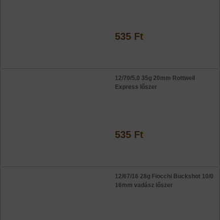
535 Ft
12/70/5.0 35g 20mm Rottweil
Express lőszer
535 Ft
12/67/16 28g Fiocchi Buckshot 10/0
16mm vadász lőszer