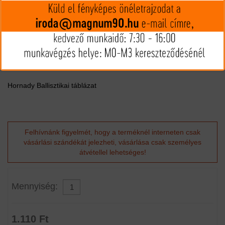
MIP kártya jóváírás:
88
Kártyát igényelek
Termék leírás
12/76 Heavy Magnum Coyote 42g - Akár róka, akár fácán, a
Hornady Coyote szériája tökéletes választás a vadászatra. Akár
45 m-ről is leteríti a vadat. 4,5 mm-es sörétszemmel.
Hornady Ballisztikai táblázat
Felhívnánk figyelmét, hogy a terméknél interneten csak
vásárlási szándékát jelezheti, vásárlása csak személyes
átvétellel lehetséges!
Mennyiség:
1.110 Ft