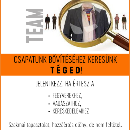
készleten
Gyártó:
Hornady
Cikkszám:
HO86222
Kaliber:
12/76