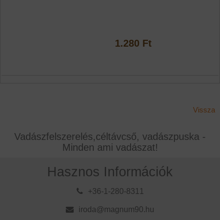
1.280 Ft
Vissza
Vadászfelszerelés,céltávcső, vadászpuska -
Minden ami vadászat!
Hasznos Információk
+36-1-280-8311
iroda@magnum90.hu