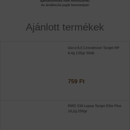
ajánlattételnek nem minősülnek!
Az árváltozás jogát fenntartjuk!
Ajánlott termékek
Geco 6,5 Creedmoor Target HP
8.4g 130gr 50db
759 Ft
RWS 338 Lapua Target Elite Plus
16,2g 250gr