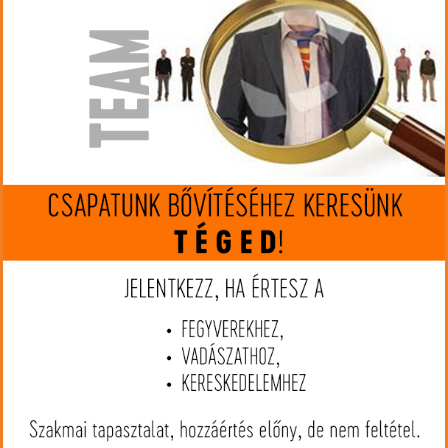
Gyártó:
Hornady
Cikkszám:
HO80897
Kaliber:
300 Blackout
MIP kártya jóváírás:
53
Kártyát igényelek
Termék leírás
Hornady American Gunner 300 Blackout HP 125gr - Ha egy jól
bevált, közkedvelt lőszert szeretne, akkor az American Gunner
tökéletes választás. A Hornady első sorban sportlövészek
számára gyártja, de vadászatra és ön-illetve rendvédelemre is
remekül teljesít. Az egyik első termékcsaládként tökéletesen
kombinálja az évek során összeszedett tapasztalatot a modern
technológia nyújtotta gyártási módszerekkel. Tradicionális, teljes
köpenyes lövedékkel látták el, amit a gyártó AMP technológiával is
ellátott, így a mag és a köpeny szorosan illeszkedik, zár
egymáshoz. A köpeny fala egyenletes vékonyságú, így röppályája