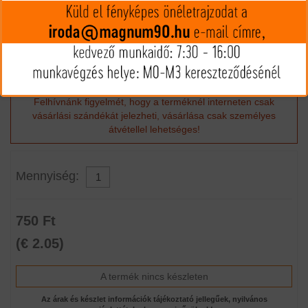
is megbízhatóan lapos, a lövedék pontos.
Hornady Ballisztikai táblázat
Felhívnánk figyelmét, hogy a terméknél interneten csak
vásárlási szándékát jelezheti, vásárlása csak személyes
átvétellel lehetséges!
Mennyiség:
750 Ft
(€ 2.05)
A termék nincs készleten
Az árak és készlet információk tájékoztató jellegűek, nyilvános