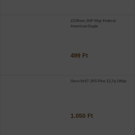
223Rem JHP 50gr Federal
American Eagle
499 Ft
Geco 8x57 JRS Plus 12,7g 196gr
1.050 Ft