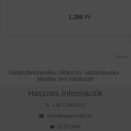
1.298 Ft
Vissza
Vadászfelszerelés,céltávcső, vadászpuska -
Minden ami vadászat!
Hasznos Információk
+36-1-280-8311
iroda@magnum90.hu
ÉLŐ CHAT