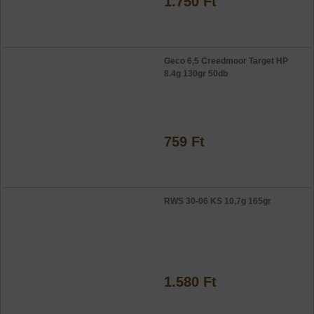
1.750 Ft
Geco 6,5 Creedmoor Target HP
8.4g 130gr 50db
759 Ft
RWS 30-06 KS 10,7g 165gr
1.580 Ft