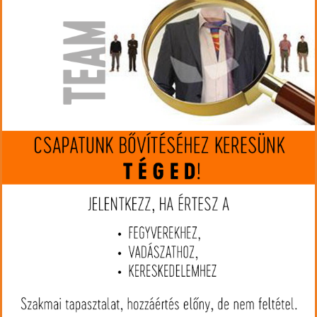
nincs készleten
Gyártó:
Hornady
Cikkszám:
HOFR140
Kaliber:
223 Rem.