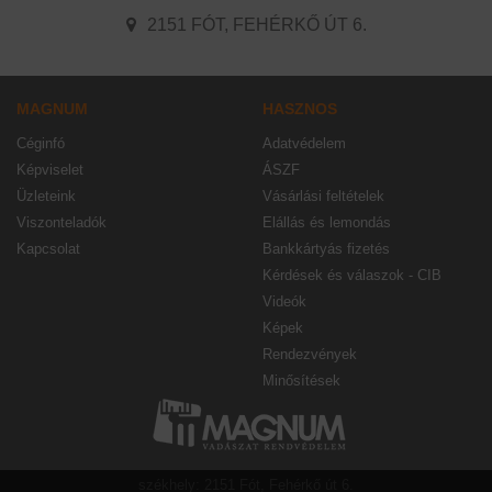
2151 FÓT, FEHÉRKŐ ÚT 6.
MAGNUM
HASZNOS
Céginfó
Adatvédelem
Képviselet
ÁSZF
Üzleteink
Vásárlási feltételek
Viszonteladók
Elállás és lemondás
Kapcsolat
Bankkártyás fizetés
Kérdések és válaszok - CIB
Videók
Képek
Rendezvények
Minősítések
székhely: 2151 Fót, Fehérkő út 6.