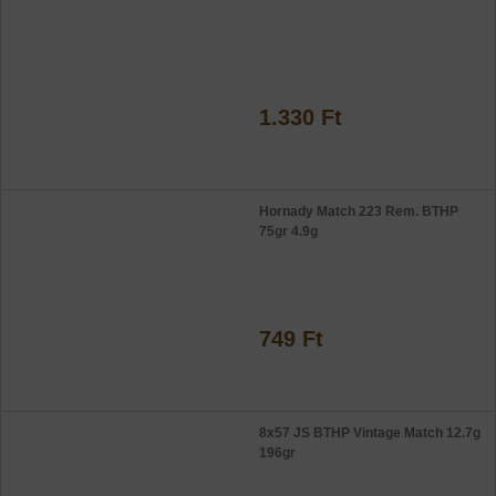
1.330 Ft
Hornady Match 223 Rem. BTHP
75gr 4.9g
749 Ft
8x57 JS BTHP Vintage Match 12.7g
196gr