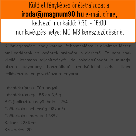
MIP kártya jóváírás:
32
Kártyát igényelek
Termék leírás
223Rem Frontier Hollow Point Match 55gr Hornady - 2018-ban
került piacra a gyártó legújabb lőszercsaládja, a Hornady Frontier.
Különlegessége, hogy katonai felhasználásra is alkalmas lőszer,
ami vadászok és lövészek számára is elérhető. Ez nem csak
kiváló, konstans teljesítményét, de sokoldalúságát is mutatja,
hiszen ugyanúgy használható rendvédelmi célra illetve
céllövészetre vagy vadászatra egyaránt.
Lövedék típusa: Fúrt hegyű
Lövedék tömege: 55 gr/ 3,6 g
B.C.(ballisztikai együttható): .254
Csőtorkolati sebesség: 987 m/s
Csőtorkolati energia: 1738 J
Kaliber: 223Rem.
Kiszerelés: 20