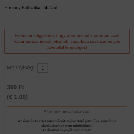
Hornady Ballisztikai táblázat
Felhívnánk figyelmét, hogy a terméknél interneten csak
vásárlási szándékát jelezheti, vásárlása csak személyes
átvétellel lehetséges!
Mennyiség:
399 Ft
(€ 1.09)
A termék nincs készleten
Az árak és készlet információk tájékoztató jellegűek, nyilvános
ajánlattételnek nem minősülnek!
Az árváltozás jogát fenntartjuk!