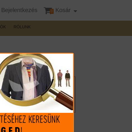
Bejelentkezés
Kosár
0
DÓK
RÓLUNK
, 9,7g
Felhívnánk figyelmét, hogy a
terméknél interneten csak
vásárlási szándékát jelezheti,
vásárlása csak személyes
átvétellel lehetséges!
Mennyiség: