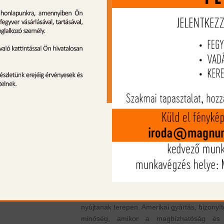
Termék leírás
A Hornady American Whitetail InterLock 
lőszer a klasszikus vadászteljesítményt ötv
modern gyártási precizitással. Az InterLo
lövedék nyitott ólomheggyel készül, ame
becsapódáskor kontrollált tágulást, na
energiaközlést és megbízható terminális hat
biztosít. Az egyedülálló InterLock gyűrű
lövedék köpenyét és magját összezárva tart
így a lövedék megtartja tömegét és mé
behatolást ér el. A lőszer hagyomány
sebességre hangolt, gondosan válogato
lőporral készül, amely optimális nyomás
következetes pontosságot és fél-automa
fegyverekkel való kompatibilitást garantál
prémium minőségű hüvelyek és gyutacs
stabil gyújtást és ismételhető teljesítmén
nyújtanak terepen. Amerikai gyártás, bizonyít
minőség, amikor a megbízhatóság és