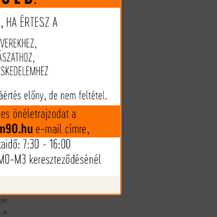
1.217 Ft (€ 3.36)
SP
özi
1.049 Ft
ck
(€ 2.90)
ly
gy
Megveszem
ást
 a
ja,
Az árak és készlet információk
tájékoztató jellegűek, nyilvános
ly
ajánlattételnek nem minősülnek!
os
Az árváltozás jogát fenntartjuk!
tt
t,
ta
. A
ok
yt
ott
 a