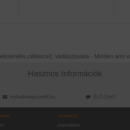
elszerelés,céltávcső, vadászpuska - Minden ami v
Hasznos Információk
iroda@magnum90.hu
ÉLŐ CHAT
GNUM
HASZNOS
nfó
Adatvédelem