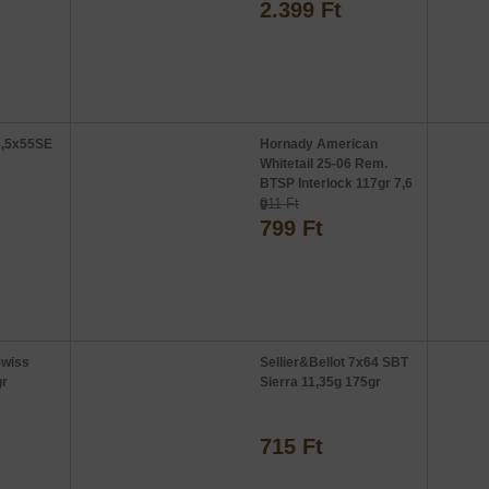
2.399 Ft
6,5x55SE
Hornady American
Whitetail 25-06 Rem.
BTSP Interlock 117gr 7,6
g
911 Ft
799 Ft
Swiss
Sellier&Bellot 7x64 SBT
gr
Sierra 11,35g 175gr
715 Ft