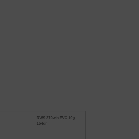
RWS 270win EVO 10g
154gr