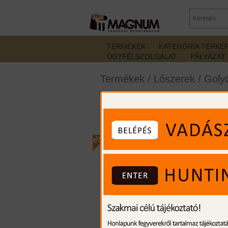
TERMÉKEK
KATEGÓRIA TÉRKÉ
ÜGYFÉLSZOLGÁLAT
PÁLYÁZAT
Termékek
/
Lőszerek
/
Golyó
Hornady SP Interlock