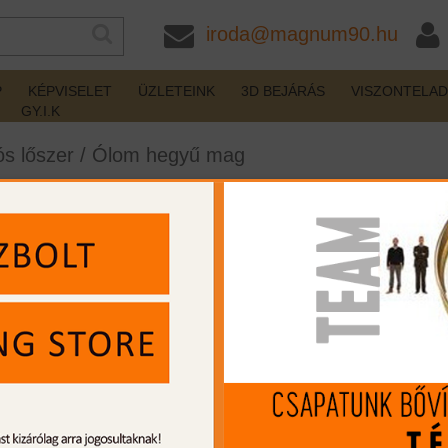
iroda@magnum90.hu
P
KÉPVISELET
ÜZLETEINK
3D BEJÁRÁS
VISZONTELA
GY.I.K
s lőszer
/
Ólom hegyű mag
 American Whitetail 300 WinMag 150gr
készleten
Gyártó:
Hornady
Cikkszám:
HO8204
Kaliber:
300 Win.Mag
MIP kártya jóváírás:
82
Kártyát igényelek