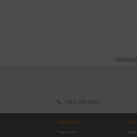
Vadászf
+36-1-280-8311
TERMÉKEK
MA
Fegyverek
Cégi