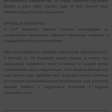
aerodinamikus melegedésnek, és magas ballisztikai együtthatót
biztosít a golyó teljes repülési útján. A Heat Shield® hegy
tökéletes hegyet biztosít a lövedéknek.
OPTIMÁLIS GEOMETRIA
A CX™ lövedéken található hornyok maximalizálják az
aerodinamikai teljesítményt, miközben hatékonyan csökkentik a
csapágyfelületet és a szennyeződést.
NEM HAGYOMÁNYOS LÖVEDÉK NAGYVADAK VADÁSZATÁHOZ
A Hornady új, CX lövedékkel szerelt lőszerei, a modern kor
elvárásainak megfelelően olyan területeken is nyugodt szívvel
használhatóak, ahol a hagyományos, ólom tarttalmú lőszerek már
csak részben vagy egyáltalán nem. A gondos tervező munkának
és a Hornady elkötelezettségének köszönhetően, ezek a lőszerek
képesek kiváltani a hagyomános lőszereket a nagyvad
vadászatok során.