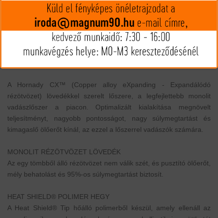
MIP kártya jóváírás:
144
Kártyát igényelek
Termék leírás
Egy igazán KEMÉNY áttörés az ólommentes lőszerek
fejlődésében!
A Hornady CX™ (Copper alloy eXpanding - Expandálódó
rézötvözet) lövedékkel szerelt lőszere, a legfejlettebb monolit
vadászlőszer a piacon. Optimalizált kialakítása megnövelt
teljesítményt, nagyobb pontosságot, nagy súlymegtartást és
kimagaslő ölőerőt kínál, az ezzel a lőszerrel vadászók számára.
MONOLIT RÉZÖTVÖZET LÖVEDÉK
Az egy tömbből álló rézötvözet nem válik szét, és pusztító ölőerőt,
mély behatolást és 95%-os súlymegtartást biztosít.
HEAT SHIELD® POLIMER HEGY
A Heat Shield® Tip hőálló polimerből készül, amely ellenáll az