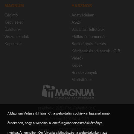
MAGNUM
HASZNOS
Céginfó
Adatvédelem
Képviselet
ÁSZF
Üzleteink
Vásárlási feltételek
Viszonteladók
Elállás és lemondás
Kapcsolat
Bankkártyás fizetés
Kérdések és válaszok - CIB
Videók
Képek
Rendezvények
Minősítések
székhely: 2151 Fót, Fehérkő út 6.
e-mail: magnumbp@magnum90.hu
A Magnum Vadász & Hajós Kft. a weboldalán cookie-kat használ annak
adószám: 12916414-2-13
érdekében, hogy a weboldal a lehető legjobb felhasználói élményt
banksz.sz.: 10700323-24728308-51100005
ker.eng.sz.: 020/1-1664/J/21/2005
nyújtsa. Amennyiben Ön folytatja a böngészést a weboldalunkon, azt