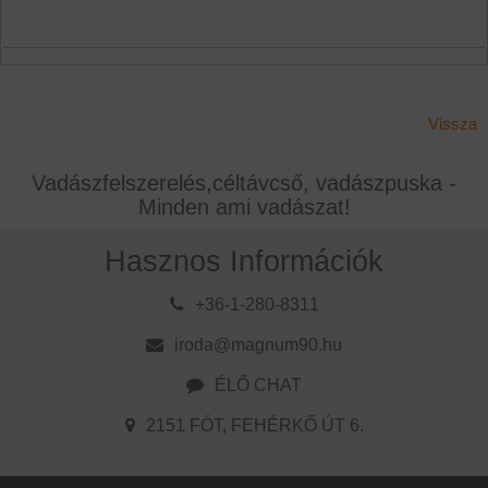
Vissza
Vadászfelszerelés,céltávcső, vadászpuska -
Minden ami vadászat!
Hasznos Információk
+36-1-280-8311
iroda@magnum90.hu
ÉLŐ CHAT
2151 FÓT, FEHÉRKŐ ÚT 6.