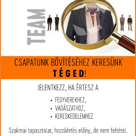
készleten
Gyártó:
Hornady
Cikkszám:
HO820264
Kaliber:
300 Win.Mag