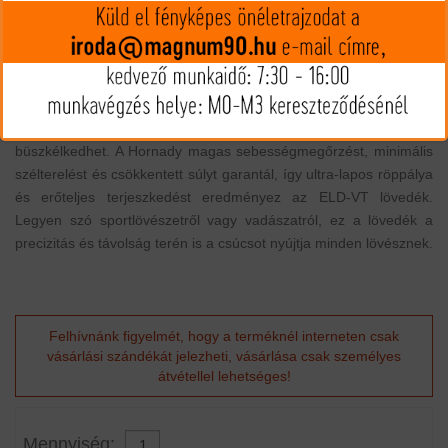
MIP kártya jóváírás:
70
Kártyát igényelek
Termék leírás
Az ELD-VT a Hornady vállalat legújabb és legmodernebb
technológiával tervezett lövedéke, mely kiváló aerodinamikával
büszkélkedhet. A Hornady magas sebességmegőrzést, minimális
szélterelést és csökkentett súlyt garantál, így ultra-lapos röppálya
és erőteljes terjeszkedést eredményez az ELD-VT lövedék.
Legyen szó sportlövészetről vagy vadászatról, ez a lövedék a
precizitás és távolság terén is a csúcsot nyújtja minden lövésznek.
Felhívnánk figyelmét, hogy a terméknél interneten csak
vásárlási szándékát jelezheti, vásárlása csak személyes
átvétellel lehetséges!
Mennyiség: