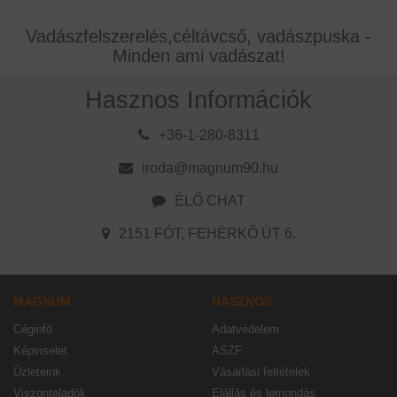
Vadászfelszerelés,céltávcső, vadászpuska -
Minden ami vadászat!
Hasznos Információk
+36-1-280-8311
iroda@magnum90.hu
ÉLŐ CHAT
2151 FÓT, FEHÉRKŐ ÚT 6.
MAGNUM
HASZNOS
Céginfó
Adatvédelem
Képviselet
ÁSZF
Üzleteink
Vásárlási feltételek
Viszonteladók
Elállás és lemondás