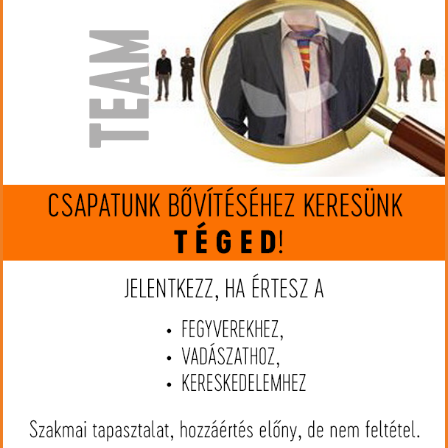
készleten
Gyártó:
Hornady
Cikkszám:
HO81521
Kaliber:
6,5 Grendel