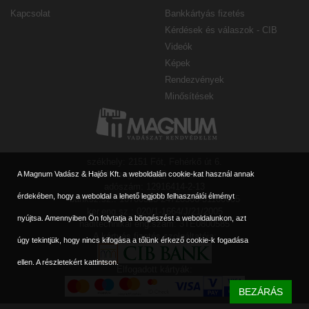
Kapcsolat
Bankkártyás fizetés
Kérdések és válaszok - CIB
Videók
Képek
Rendezvények
Minősítések
székhely: 2151 Fót, Fehérkő út 6.
e-mail: magnumbp@magnum90.hu
A Magnum Vadász & Hajós Kft. a weboldalán cookie-kat használ annak
adószám: 12916414-2-13
érdekében, hogy a weboldal a lehető legjobb felhasználói élményt
banksz.sz.: 10700323-24728308-51100005
ker.eng.sz.: 020/1-1664/J/21/2005
nyújtsa. Amennyiben Ön folytatja a böngészést a weboldalunkon, azt
haditechnikai eng.szám: 3TE0800585
A kártyás fizetés szolgáltatója:
úgy tekintjük, hogy nincs kifogása a tőlünk érkező cookie-k fogadása
ellen.
A részletekért kattintson.
Elfogadott kártyák:
BEZÁRÁS