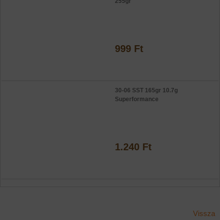
255gr
999 Ft
30-06 SST 165gr 10.7g
Superformance
1.240 Ft
Vissza