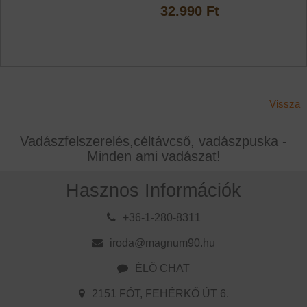
32.990 Ft
Vissza
Vadászfelszerelés,céltávcső, vadászpuska -
Minden ami vadászat!
Hasznos Információk
+36-1-280-8311
iroda@magnum90.hu
ÉLŐ CHAT
2151 FÓT, FEHÉRKŐ ÚT 6.