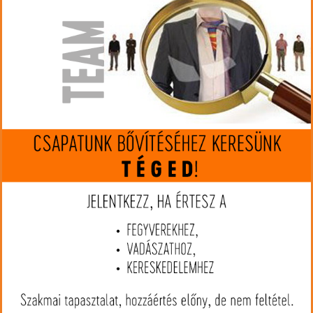
Gyártó:
ICOtec
Cikkszám:
IC4042+IC4172
MIP kártya jóváírás:
8663
Kártyát igényelek
Termék leírás
Icotec GC350 elektromos vadhívó
300 yard hatótávolság
24 professzionális minőségű hang
Az egység aktiválásához nincs szükség rálátásra
ÚJ szünet gomb
ÚJ BE/KI háttérvilágítású gombok éjszakai vadászathoz
ÚJ állványtartó menet
ÚJ forgatható antenna
ÚJ hordfül, mellyel az ágra akasztás gyerekjáték
Elképesztő akkumulátor-élettartam
A csali aktiválása/deaktiválása távirányítóról