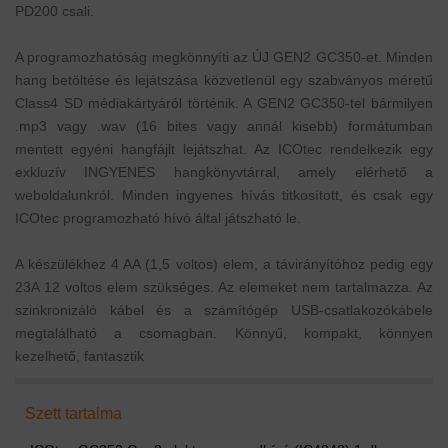
PD200 csali.
A programozhatóság megkönnyíti az ÚJ GEN2 GC350-et. Minden
hang betöltése és lejátszása közvetlenül egy szabványos méretű
Class4 SD médiakártyáról történik. A GEN2 GC350-tel bármilyen
.mp3 vagy .wav (16 bites vagy annál kisebb) formátumban
mentett egyéni hangfájlt lejátszhat. Az ICOtec rendelkezik egy
exkluzív INGYENES hangkönyvtárral, amely elérhető a
weboldalunkról. Minden ingyenes hívás titkosított, és csak egy
ICOtec programozható hívó által játszható le.
A készülékhez 4 AA (1,5 voltos) elem, a távirányítóhoz pedig egy
23A 12 voltos elem szükséges. Az elemeket nem tartalmazza. Az
szinkronizáló kábel és a számítógép USB-csatlakozókábele
megtalálható a csomagban. Könnyű, kompakt, könnyen
kezelhető, fantasztik
Szett tartalma