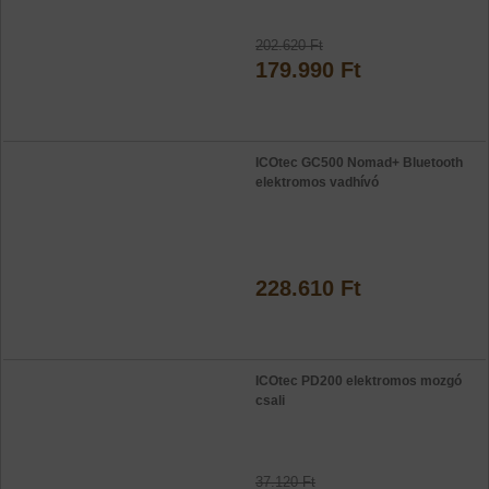
202.620 Ft
179.990 Ft
ICOtec GC500 Nomad+ Bluetooth
elektromos vadhívó
228.610 Ft
ICOtec PD200 elektromos mozgó
csali
37.120 Ft