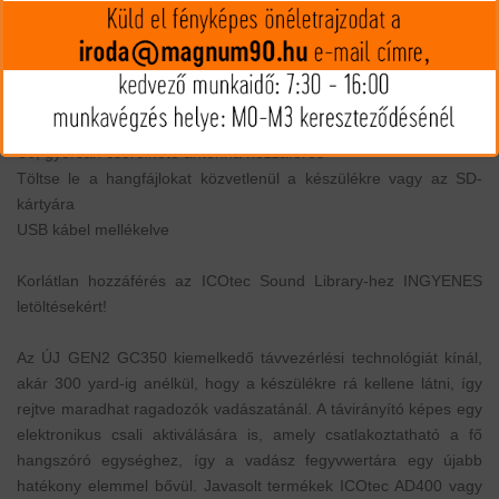
Külső hangszóró csatlakoztatható, hangerő növeléséhez
Bármilyen .mp3 vagy .wav (16 bites vagy kevesebb) fájl lejátszása
Class 4 SD kártyákat használ, normál méretű
A készülékhez 4 db 1,5 V-os AA elem szükséges, nem tartozék
A távirányítóhoz A23-as elem szükséges, nem tartozék
ÚJ, gyorsan cserélhető antenna hozzáférés
Töltse le a hangfájlokat közvetlenül a készülékre vagy az SD-
kártyára
USB kábel mellékelve
Korlátlan hozzáférés az ICOtec Sound Library-hez INGYENES
letöltésekért!
Az ÚJ GEN2 GC350 kiemelkedő távvezérlési technológiát kínál,
akár 300 yard-ig anélkül, hogy a készülékre rá kellene látni, így
rejtve maradhat ragadozók vadászatánál. A távirányító képes egy
elektronikus csali aktiválására is, amely csatlakoztatható a fő
hangszóró egységhez, így a vadász fegyvwertára egy újabb
hatékony elemmel bővül. Javasolt termékek ICOtec AD400 vagy