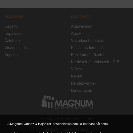
MAGNUM
HASZNOS
Céginfó
Adatvédelem
Képviselet
ÁSZF
Üzleteink
Vásárlási feltételek
Viszonteladók
Elállás és lemondás
Kapcsolat
Bankkártyás fizetés
Kérdések és válaszok - CIB
Videók
Képek
Rendezvények
Minősítések
székhely: 2151 Fót, Fehérkő út 6.
e-mail: magnumbp@magnum90.hu
A Magnum Vadász & Hajós Kft. a weboldalán cookie-kat használ annak
adószám: 12916414-2-13