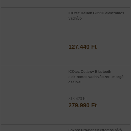
ICOtec Hellion GC550 elektromos
vadhívó
127.440 Ft
ICOtec Outlaw+ Bluetooth
elektromos vadhívó szett, mozgó
csalival
318.420 Ft
279.990 Ft
Foxpro Prowler elektromos hívó