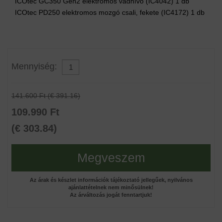
ICOtec GC350 Gen2 elektromos vadhívó (IC4042) 1 db
ICOtec PD250 elektromos mozgó csali, fekete (IC4172) 1 db
Mennyiség:
141.600 Ft (€ 391.16)
109.990 Ft
(€ 303.84)
Megveszem
Az árak és készlet információk tájékoztató jellegűek, nyilvános
ajánlattételnek nem minősülnek!
Az árváltozás jogát fenntartjuk!