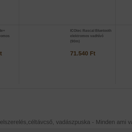
de+
ICOtec Rascal Bluetooth
tromos
elektromos vadhívó
(90m)
t
71.540 Ft
elszerelés,céltávcső, vadászpuska - Minden ami v