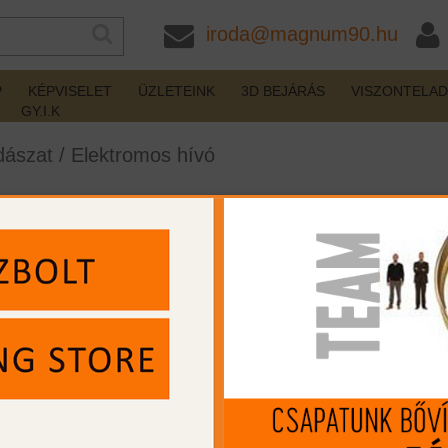
iroda@magnum90.hu
P
KÉPVISELET
ÜZLETEINK
3D BEJÁRÁS
VISZONTELA
GY.I.K
dászat
/
Elektromos hívó
omos mozgó csali
készleten
Gyártó:
ICOtec
Cikkszám:
IC4073
MIP kártya jóváírás:
2593
Kártyát igényelek
Termék leírás