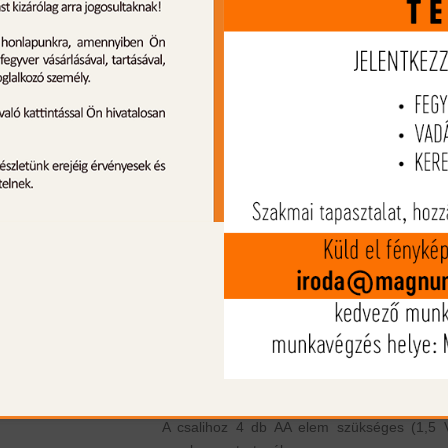
Icotec PD200 mozgó csali
Kompatibilis az első generációs GC32
GC350 és GC500 és a következőkkel: GE
GC300, GEN2 GC320, GEN2 GC350, GE
GC500, Hellion,
Sabre, Night Stalker és Outlaw.
Működik más nagyobb márkákkal (Foxpr
Primos) AUX porrtra csatlakoztatva
A készülék automatikus módban is működi
nincs szükség kapcsolatra a hívóval
2, gyorsan cserélhető csali huzat
LED lámpa a felső megvilágításhoz
Gyorstárcsázás vezérlés
Csendes motor, nincs minimális zaj
Szaggatott mozgás
Csatlakozókábel mellékelve (3,5 mm)
Alumínium tartót tartalmaz (8" menetes)
A csalihoz 4 db AA elem szükséges (1,5 V