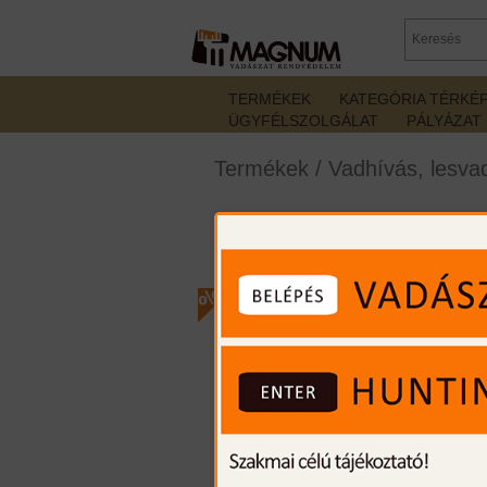
TERMÉKEK
KATEGÓRIA TÉRKÉ
ÜGYFÉLSZOLGÁLAT
PÁLYÁZAT
Termékek
/
Vadhívás, lesva
ICOtec PD200 elektr