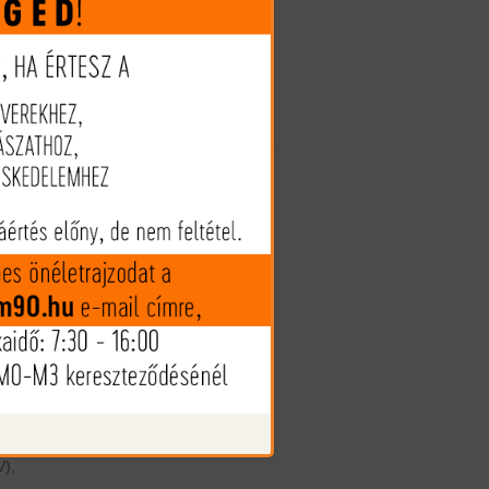
Megveszem
0,
Az árak és készlet információk
N2
tájékoztató jellegűek, nyilvános
ajánlattételnek nem minősülnek!
N2
Az árváltozás jogát fenntartjuk!
o,
k,
),