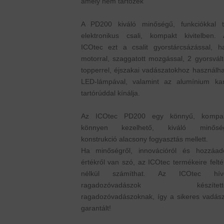
amely nem tartozék
A PD200 kiváló minőségű, funkciókkal te
elektronikus csali, kompakt kivitelben. 
ICOtec ezt a csalit gyorstárcsázással, ha
motorral, szaggatott mozgással, 2 gyorsvál
topperrel, éjszakai vadászatokhoz használh
LED-lámpával, valamint az alumínium kar
tartórúddal kínálja.
Az ICOtec PD200 egy könnyű, kompak
könnyen kezelhető, kiváló minősé
konstrukció alacsony fogyasztás mellett.
Ha minőségről, innovációról és hozzáado
értékről van szó, az ICOtec termékeire felté
nélkül számíthat. Az ICOtec hívó
ragadozóvadászok készített
ragadozóvadászoknak, így a sikeres vadász
garantált!