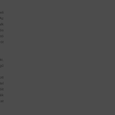
li
Az
lk
tós
ató
ót
t,
gű
tt
tel
it
ék
at