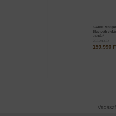
ICOtec Renega
Bluetooth elek
vadhívó
202.290 Ft
159.990 F
Vadászf