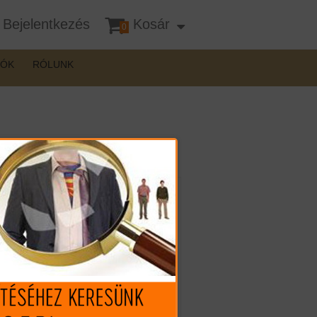
Bejelentkezés
Kosár
0
DÓK
RÓLUNK
Mennyiség:
37.120 Ft (€ 102.54)
32.990 Ft
(€ 91.13)