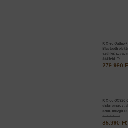
ICOtec Outlaw+
Bluetooth elek
vadhívó szett,
csalival
318.420 Ft
279.990 F
ICOtec GC320 
elektromos vad
szett, mozgó cs
114.420 Ft
85.990 Ft