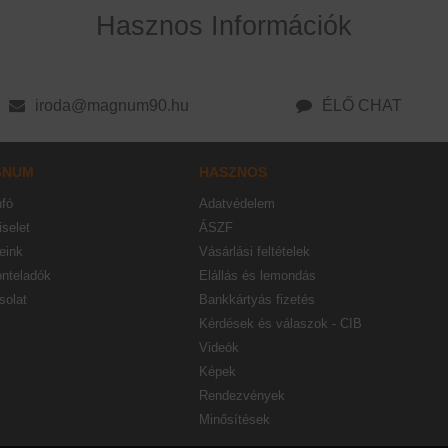
Hasznos Információk
iroda@magnum90.hu
ÉLŐ CHAT
GNUM
HASZNOS
nfó
Adatvédelem
selet
ÁSZF
eink
Vásárlási feltételek
onteladók
Elállás és lemondás
solat
Bankkártyás fizetés
Kérdések és válaszok - CIB
Videók
Képek
Rendezvények
Minősítések