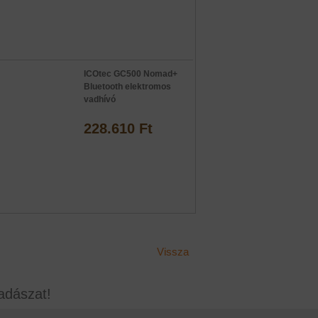
ICOtec GC500 Nomad+
Bluetooth elektromos
vadhívó
228.610 Ft
Vissza
adászat!