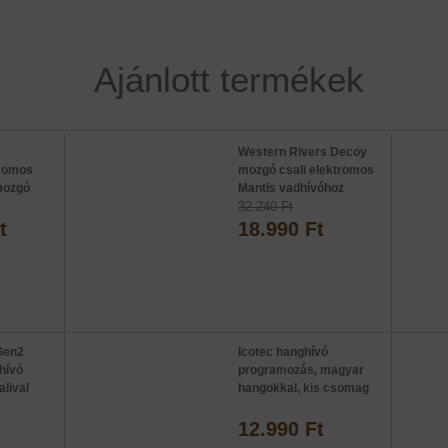
Ajánlott termékek
Western Rivers Decoy
tromos
mozgó csali elektromos
 mozgó
Mantis vadhívóhoz
32.240 Ft
t
18.990 Ft
Gen2
Icotec hanghívó
hívó
programozás, magyar
alival
hangokkal, kis csomag
12.990 Ft