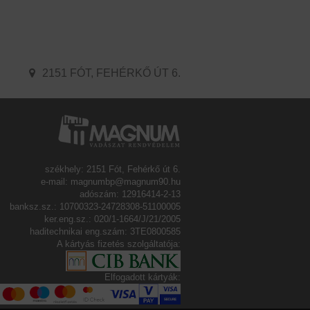
2151 FÓT, FEHÉRKŐ ÚT 6.
székhely: 2151 Fót, Fehérkő út 6.
e-mail: magnumbp@magnum90.hu
adószám: 12916414-2-13
banksz.sz.: 10700323-24728308-51100005
ker.eng.sz.: 020/1-1664/J/21/2005
haditechnikai eng.szám: 3TE0800585
A kártyás fizetés szolgáltatója:
Elfogadott kártyák: