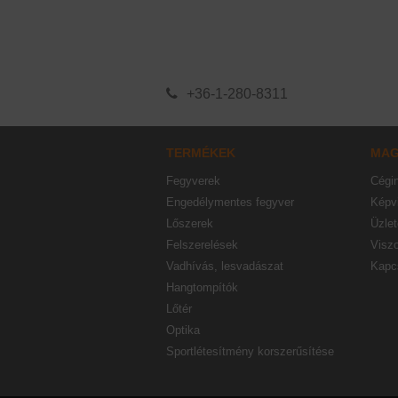
+36-1-280-8311
TERMÉKEK
MA
Fegyverek
Cégi
Engedélymentes fegyver
Képvi
Lőszerek
Üzlet
Felszerelések
Visz
Vadhívás, lesvadászat
Kapc
Hangtompítók
Lőtér
Optika
Sportlétesítmény korszerűsítése