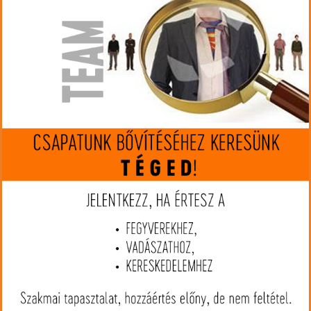
Gyártó:
Krieghoff
Cikkszám:
KRHub115272
Kaliber:
7x65R
MIP kártya jóváírás:
196059
Kártyát igényelek
Termék leírás
A Krieghoff Hubertus egy egylövetű, billenő csövű, kézi készítésű
exkluzív vadászfegyver. A nikkelezett felületű acél tokrész és a
sátorvas acélból készült. A fegyver könnyedén, szerszámok
segítsége nélkül kettészedhető. Az Universal Trigger System
garantálja a finom, biztonságos elsütést. A tust válogatott
minőségű fából, bajor pofadékkal és schnabel előaggyal faragják,
kényelmi okokból könnyen oldható szíjkengyellel és 15 mm-es
tusgumival látták el. Az amúgy is különleges fegyver tokrészét
kézzel vésett, vadat ábrázoló, oldalpanel díszíti. A Krieghoff
természetesen ellátta puskáját távcsőszerelék előkészítéssel,