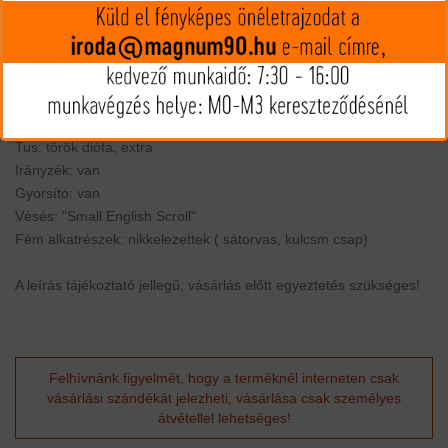
melynek forgótalpa a csőbe illeszkedik.
Hossz: 144 cm
Cső: Octogonal (nyolcszögletű) 60 cm
Nagy oldalpanel: van
Súly: 3,1 kg
Tus: török diófa, extra
Irányzék: van
Gyorsító: van
Vésés: "Small English Scroll"
Fém alkatrészek: nikkelezettek ( sátorvas, kulcsm csap)
A leírás tájékoztató jellegű, vásárlás előtt egyeztetés szükséges!
Felhívnánk figyelmét, hogy a terméknél interneten csak
vásárlási szándékát jelezheti, vásárlása csak személyes
átvétellel lehetséges!