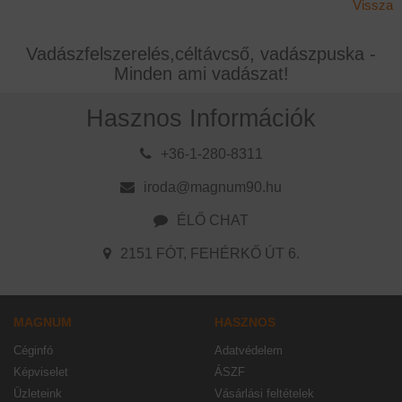
Vissza
Vadászfelszerelés,céltávcső, vadászpuska -
Minden ami vadászat!
Hasznos Információk
+36-1-280-8311
iroda@magnum90.hu
ÉLŐ CHAT
2151 FÓT, FEHÉRKŐ ÚT 6.
MAGNUM
HASZNOS
Céginfó
Adatvédelem
Képviselet
ÁSZF
Üzleteink
Vásárlási feltételek