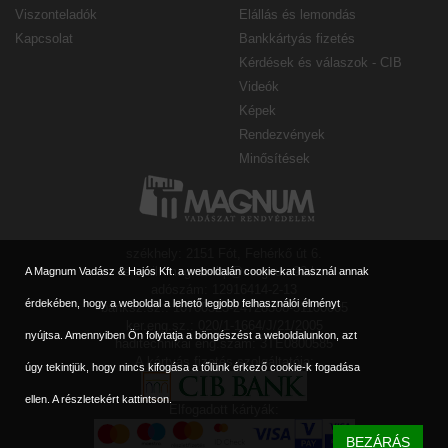
Viszonteladók
Elállás és lemondás
Kapcsolat
Bankkártyás fizetés
Kérdések és válaszok - CIB
Videók
Képek
Rendezvények
Minősítések
székhely: 2151 Fót, Fehérkő út 6.
e-mail: magnumbp@magnum90.hu
A Magnum Vadász & Hajós Kft. a weboldalán cookie-kat használ annak
adószám: 12916414-2-13
érdekében, hogy a weboldal a lehető legjobb felhasználói élményt
banksz.sz.: 10700323-24728308-51100005
ker.eng.sz.: 020/1-1664/J/21/2005
nyújtsa. Amennyiben Ön folytatja a böngészést a weboldalunkon, azt
haditechnikai eng.szám: 3TE0800585
A kártyás fizetés szolgáltatója:
úgy tekintjük, hogy nincs kifogása a tőlünk érkező cookie-k fogadása
ellen.
A részletekért kattintson.
Elfogadott kártyák:
BEZÁRÁS