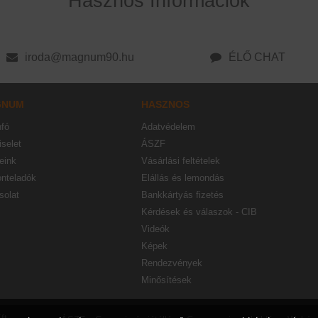
Hasznos Információk
iroda@magnum90.hu
ÉLŐ CHAT
GNUM
HASZNOS
nfó
Adatvédelem
selet
ÁSZF
eink
Vásárlási feltételek
onteladók
Elállás és lemondás
solat
Bankkártyás fizetés
Kérdések és válaszok - CIB
Videók
Képek
Rendezvények
Minősítések