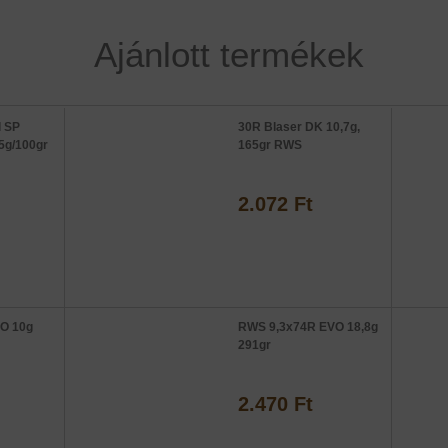
Ajánlott termékek
l SP
30R Blaser DK 10,7g,
5g/100gr
165gr RWS
2.072 Ft
O 10g
RWS 9,3x74R EVO 18,8g
291gr
2.470 Ft