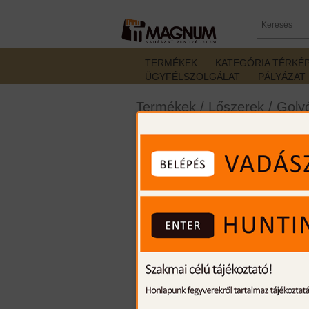
TERMÉKEK
KATEGÓRIA TÉRKÉ
ÜGYFÉLSZOLGÁLAT
PÁLYÁZAT
Termékek
/
Lőszerek
/
Golyó
Norma 30-06 Spr. SP