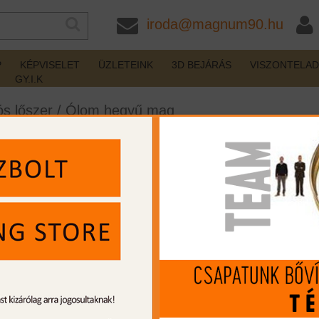
iroda@magnum90.hu
P
KÉPVISELET
ÜZLETEINK
3D BEJÁRÁS
VISZONTELA
GY.I.K
s lőszer
/
Ólom hegyű mag
B New Oryx 11,7g/180gr
készleten
Gyártó:
Norma
Cikkszám:
NA20174742
Kaliber:
30-06 Spr.
MIP kártya jóváírás:
124
Kártyát igényelek