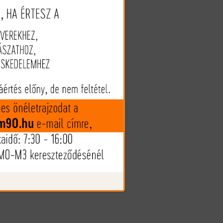
1.570 Ft
tt
ssé
(€ 4.34)
az
ak
Megveszem
ó,
es
re
Az árak és készlet információk
tájékoztató jellegűek, nyilvános
ajánlattételnek nem minősülnek!
Az árváltozás jogát fenntartjuk!