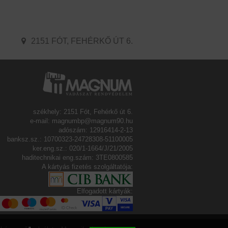
2151 FÓT, FEHÉRKŐ ÚT 6.
székhely: 2151 Fót, Fehérkő út 6.
e-mail: magnumbp@magnum90.hu
adószám: 12916414-2-13
banksz.sz.: 10700323-24728308-51100005
ker.eng.sz.: 020/1-1664/J/21/2005
haditechnikai eng.szám: 3TE0800585
A kártyás fizetés szolgáltatója:
Elfogadott kártyák: