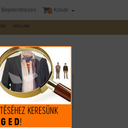
Bejelentkezés
Kosár
0
DÓK
RÓLUNK
Felhívnánk figyelmét, hogy a
terméknél interneten csak
vásárlási szándékát jelezheti,
vásárlása csak személyes
átvétellel lehetséges!
Mennyiség: