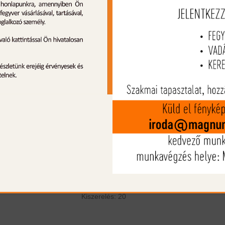
Termék leírás
A Norma Oryx egy ólommaghoz kötö
köpenyes Soft Point lövedék. Az Oryx egy ki
csapott hegyű, ólomvégű lövedék, ahol 
ólommag kémiai eljárással kötött a tomb
burkolathoz. Pontossága kivál
becsapódáskor ideálisan gombásodik, telj
tömegéből több mint 90%-ot megőriz, mély
hatol.
Lövedék típusa: ólom hegyű mag
Lövedék tömege: 180 gr/ 11,7 g
B.C.(ballisztikai együttható): .354
Csőtorkolati sebesség: 823 m/s
Csőtorkolati energia: 3964 J
Kaliber: 30-06 Spring.
Kiszerelés: 20