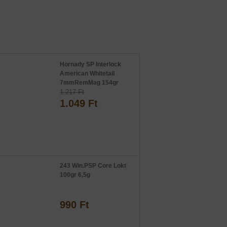
Hornady SP Interlock
American Whitetail
7mmRemMag 154gr
1.217 Ft
1.049 Ft
243 Win.PSP Core Lokt
100gr 6,5g
990 Ft