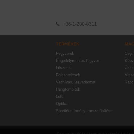
+36-1-280-8311
TERMÉKEK
MA
Fegyverek
Cégi
Engedélymentes fegyver
Képvi
Lőszerek
Üzlet
Felszerelések
Visz
Vadhívás, lesvadászat
Kapc
Hangtompítók
Lőtér
Optika
Sportlétesítmény korszerűsítése