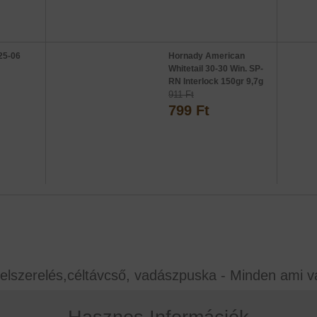
25-06
Hornady American
Whitetail 30-30 Win. SP-
RN Interlock 150gr 9,7g
911 Ft
799 Ft
elszerelés,céltávcső, vadászpuska - Minden ami v