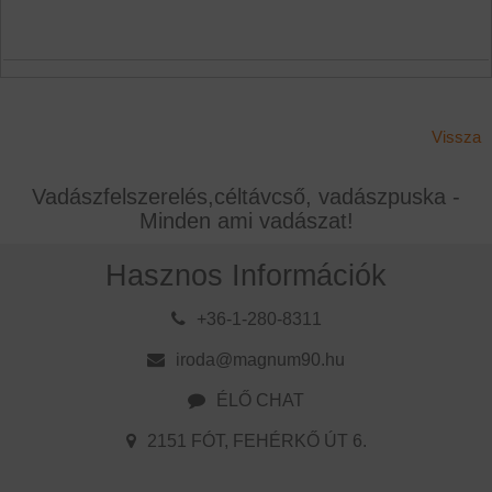
Vissza
Vadászfelszerelés,céltávcső, vadászpuska -
Minden ami vadászat!
Hasznos Információk
+36-1-280-8311
iroda@magnum90.hu
ÉLŐ CHAT
2151 FÓT, FEHÉRKŐ ÚT 6.