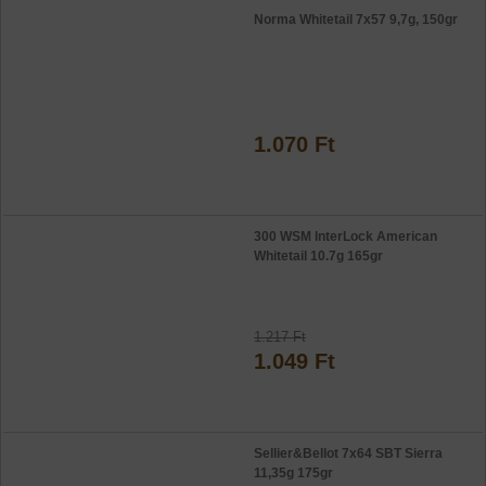
Norma Whitetail 7x57 9,7g, 150gr
1.070 Ft
300 WSM InterLock American
Whitetail 10.7g 165gr
1.217 Ft
1.049 Ft
Sellier&Bellot 7x64 SBT Sierra
11,35g 175gr