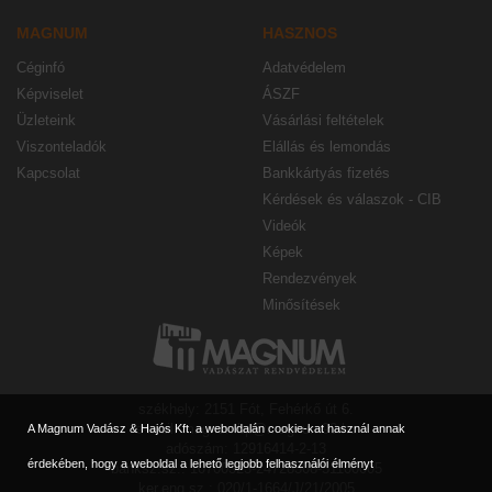
MAGNUM
HASZNOS
Céginfó
Adatvédelem
Képviselet
ÁSZF
Üzleteink
Vásárlási feltételek
Viszonteladók
Elállás és lemondás
Kapcsolat
Bankkártyás fizetés
Kérdések és válaszok - CIB
Videók
Képek
Rendezvények
Minősítések
székhely: 2151 Fót, Fehérkő út 6.
e-mail: magnumbp@magnum90.hu
A Magnum Vadász & Hajós Kft. a weboldalán cookie-kat használ annak
adószám: 12916414-2-13
érdekében, hogy a weboldal a lehető legjobb felhasználói élményt
banksz.sz.: 10700323-24728308-51100005
ker.eng.sz.: 020/1-1664/J/21/2005