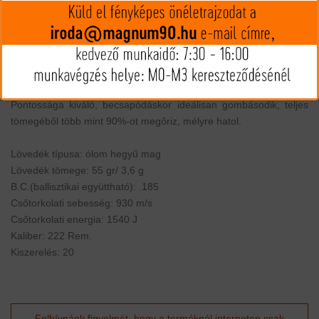
MIP kártya jóváírás:
61
Kártyát igényelek
Termék leírás
A Norma Oryx egy ólommaghoz kötött köpenyes Soft Point
lövedék. Az Oryx egy kissé csapott hegyű, ólomvégű lövedék,
ahol az ólommag kémiai eljárással kötött a tombak burkolathoz.
Pontossága kiváló, becsapódáskor ideálisan gombásodik, teljes
tömegéből több mint 90%-ot megőriz, mélyre hatol.
Lövedék típusa: ólom hegyű mag
Lövedék tömege: 55 gr/ 3,6 g
B.C.(ballisztikai együttható): .185
Csőtorkolati sebesség: 930 m/s
Csőtorkolati energia: 1540 J
Kaliber: 222 Rem.
Kiszerelés: 20
Felhívnánk figyelmét, hogy a terméknél interneten csak