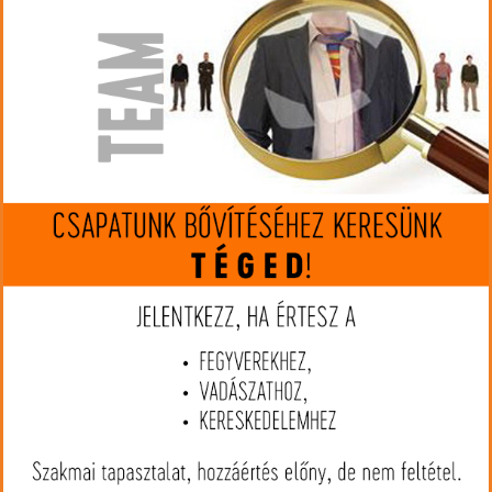
készleten
Gyártó:
Norma
Cikkszám:
NA20157042
Kaliber:
222 Rem