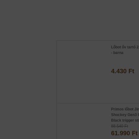
Lőbot őv tartó 2
- barna
4.430 Ft
Primos lőbot J
Shockey Gen3 
Black trigger st
88.540 Ft
61.990 Ft