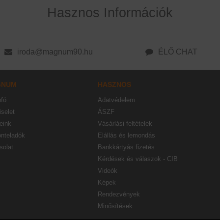
Hasznos Információk
iroda@magnum90.hu
ÉLŐ CHAT
GNUM
HASZNOS
nfó
Adatvédelem
selet
ÁSZF
eink
Vásárlási feltételek
onteladók
Elállás és lemondás
solat
Bankkártyás fizetés
Kérdések és válaszok - CIB
Videók
Képek
Rendezvények
Minősítések