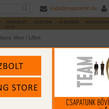
iroda@magnum90.hu
P
KÉPVISELET
ÜZLETEINK
3D BEJÁRÁS
VISZONTELA
GY.I.K
Bipod, lőbot
/
Lőbot
od lőbot
készleten
Gyártó:
Primos
Cikkszám:
PR65831
MIP kártya jóváírás:
5987
Kártyát igényelek
Termék leírás