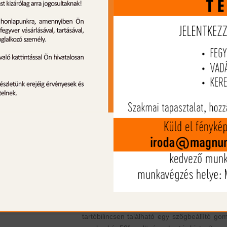
A Primos Edge Aluminum Tripod egy könnyű 
stabil háromlábú lőbot, amelyet a pont
célzás és a stabil lőállás elérése érdekéb
terveztek. Könnyű, stabil, sokoldalú és tart
mindez megfizethető áron! Ez minden, ami
valaha is vágyhat egy vadász, és ez amit az
Primos Edge Aluminum Tripod lőbot nyújta
tud!
A Primos Edge Aluminum Tripod lőbotot 
alapoktól kezdve vadászok tervezték való
vadászok számára, ami azt jelenti, hogy
lőbotot tesztelték minden helyzetben, mind
lőfegyverrel, minden pozícióban és szin
minden elképzelhető helyen. A lőbot rendkí
masszív alumíniumból készült, amely állítha
valamint 360°-ban forgatható a tartóbilinc
együtt, amely biztonságos és erős tartás a
legyen szó bármilyen lőfegyverről.
tartóbilincsen található egy szögbeállító go