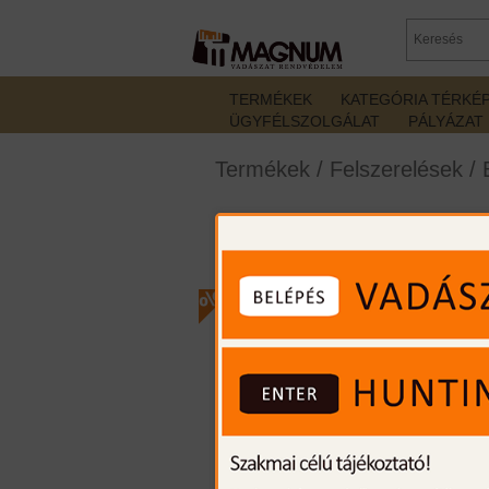
TERMÉKEK
KATEGÓRIA TÉRKÉ
ÜGYFÉLSZOLGÁLAT
PÁLYÁZAT
Termékek
/
Felszerelések
/
Primos Edge Alu trip