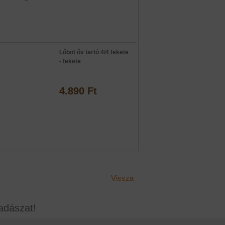
Lőbot őv tartó 4/4 fekete
- fekete
4.890 Ft
Vissza
adászat!