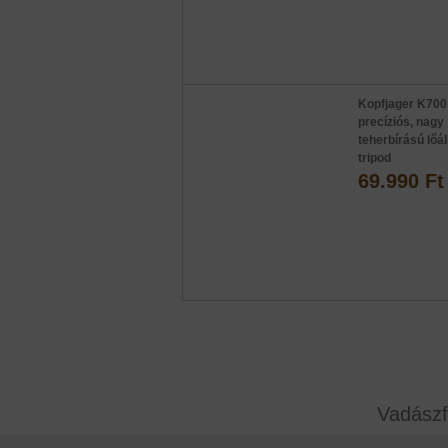
Kopfjager K700
precíziós, nagy
teherbírású lőál
tripod
69.990 Ft
Vadászf