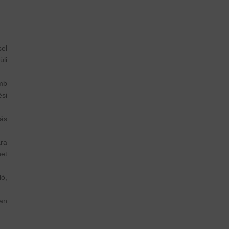
sel
li
omb
si
ás
ára
et
ó,
an