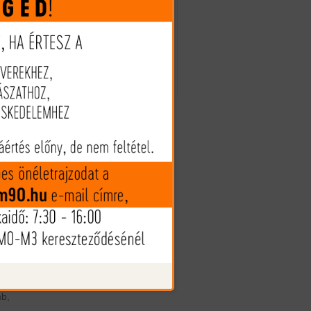
és
Megveszem
os
en
Az árak és készlet információk
ós,
tájékoztató jellegűek, nyilvános
ajánlattételnek nem minősülnek!
re
Az árváltozás jogát fenntartjuk!
 új
ni
az
di
 a
en
te
vül
tó,
sel
d,
 A
mb,