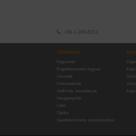
+36-1-280-8311
TERMÉKEK
MA
Fegyverek
Cégi
Engedélymentes fegyver
Képvi
Lőszerek
Üzlet
Felszerelések
Visz
Vadhívás, lesvadászat
Kapc
Hangtompítók
Lőtér
Optika
Sportlétesítmény korszerűsítése