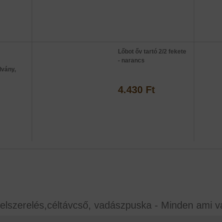
Lőbot őv tartó 2/2 fekete
- narancs
lvány,
4.430 Ft
elszerelés,céltávcső, vadászpuska - Minden ami v