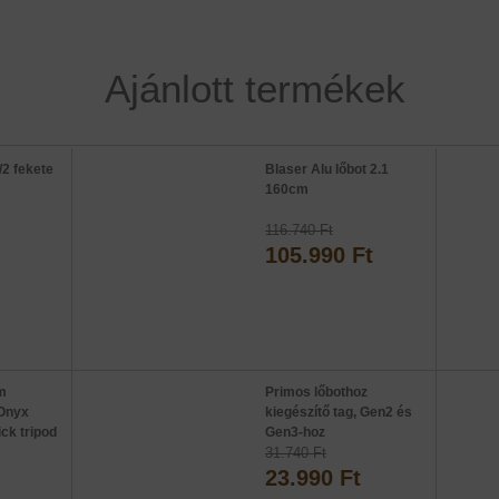
Ajánlott termékek
/2 fekete
Blaser Alu lőbot 2.1
160cm
116.740 Ft
105.990 Ft
im
Primos lőbothoz
Onyx
kiegészítő tag, Gen2 és
ick tripod
Gen3-hoz
31.740 Ft
23.990 Ft