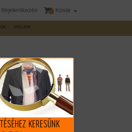
Bejelentkezés
Kosár
0
DÓK
RÓLUNK
Mennyiség:
107.590 Ft (€ 297.21)
75.990 Ft
(€ 209.92)