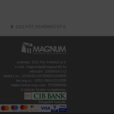
2151 FÓT, FEHÉRKŐ ÚT 6.
székhely: 2151 Fót, Fehérkő út 6.
e-mail: magnumbp@magnum90.hu
adószám: 12916414-2-13
banksz.sz.: 10700323-24728308-51100005
ker.eng.sz.: 020/1-1664/J/21/2005
haditechnikai eng.szám: 3TE0800585
A kártyás fizetés szolgáltatója:
Elfogadott kártyák: