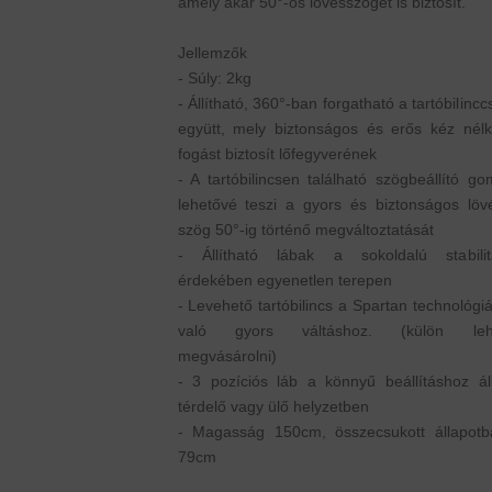
amely akár 50°-os lövésszöget is biztosít.
Jellemzők
- Súly: 2kg
- Állítható, 360°-ban forgatható a tartóbilincc
együtt, mely biztonságos és erős kéz nélkü
fogást biztosít lőfegyverének
- A tartóbilincsen található szögbeállító g
lehetővé teszi a gyors és biztonságos lövé
szög 50°-ig történő megváltoztatását
- Állítható lábak a sokoldalú stabilit
érdekében egyenetlen terepen
- Levehető tartóbilincs a Spartan technológi
való gyors váltáshoz. (külön leh
megvásárolni)
- 3 pozíciós láb a könnyű beállításhoz áll
térdelő vagy ülő helyzetben
- Magasság 150cm, összecsukott állapotb
79cm