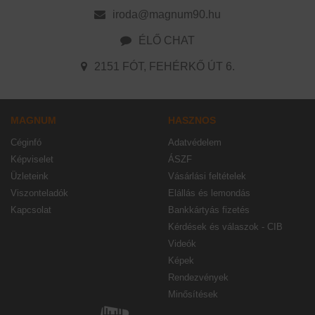
iroda@magnum90.hu
ÉLŐ CHAT
2151 FÓT, FEHÉRKŐ ÚT 6.
MAGNUM
HASZNOS
Céginfó
Adatvédelem
Képviselet
ÁSZF
Üzleteink
Vásárlási feltételek
Viszonteladók
Elállás és lemondás
Kapcsolat
Bankkártyás fizetés
Kérdések és válaszok - CIB
Videók
Képek
Rendezvények
Minősítések