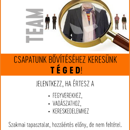
Gyártó:
RWS
Cikkszám:
RW2118149
Kaliber:
8x68S
MIP kártya jóváírás:
192
Kártyát igényelek
Termék leírás
Az RWS kiváló, prémium lőszerek nem hagyják cserben a lövészt.
Teljesítményük kiemelkedő és megbízható, az igazi profik
választása. A hüvely magas minőségű rézből készül a lőpor
egyenletesen lobban el. A kegelspitz lövedék szögletes
vállkialakítása gyors és teljes gombásodást tesz lehetővé, így a
lövedék energiaátadása roppant magas. A lőszer kiváló választás
nagy méretű vad elejtésére.
Lövedék típusa: Ólom hegyű
Lövedék tömege: 180 gr/ 11,7 g
B.C.(ballisztikai együttható): .310