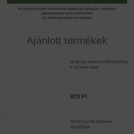
Az árak és készlet információk tájékoztató jellegűek, nyilvános
ajánlattételnek nem minősülnek!
Az árváltozás jogát fenntartjuk!
Ajánlott termékek
30-06 Spr. Federal SoftPoint 150gr,
9.7g Power-Shok
929 Ft
GECO 9,3x74R Softpoint
16,5g/255gr