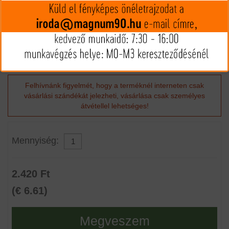
Csőtorkolati sebesség: 950 m/s
Csőtorkolati energia: 5280 J
Kaliber: 8x68S
Kiszerelés: 20
Felhívnánk figyelmét, hogy a terméknél interneten csak
vásárlási szándékát jelezheti, vásárlása csak személyes
átvétellel lehetséges!
Mennyiség:
2.420 Ft
(€ 6.61)
Megveszem