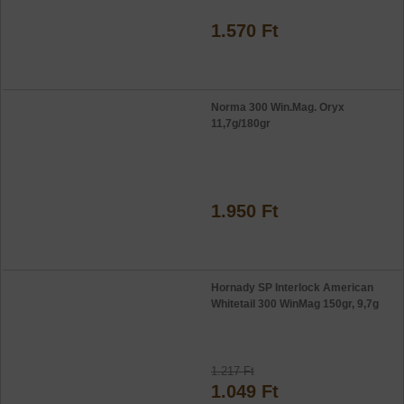
1.570 Ft
Norma 300 Win.Mag. Oryx
11,7g/180gr
1.950 Ft
Hornady SP Interlock American
Whitetail 300 WinMag 150gr, 9,7g
1.217 Ft
1.049 Ft