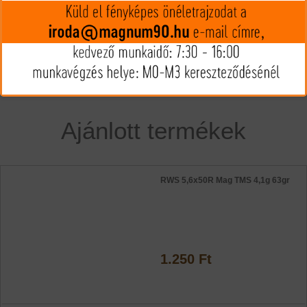
Megveszem
Az árak és készlet információk tájékoztató jellegűek, nyilvános
ajánlattételnek nem minősülnek!
Az árváltozás jogát fenntartjuk!
Ajánlott termékek
RWS 5,6x50R Mag TMS 4,1g 63gr
1.250 Ft