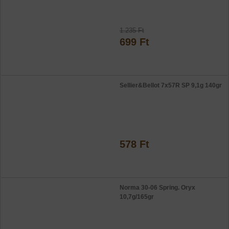
1.235 Ft
699 Ft
Sellier&Bellot 7x57R SP 9,1g 140gr
578 Ft
Norma 30-06 Spring. Oryx
10,7g/165gr