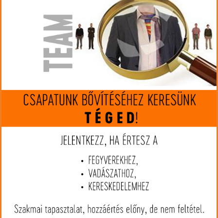
Kaliber:
7mm Rem.Mag
MIP kártya jóváírás:
111
Kártyát igényelek
Termék leírás
9,1g PSP Core Lokt
Felhívnánk figyelmét, hogy a terméknél interneten csak
vásárlási szándékát jelezheti, vásárlása csak személyes
átvétellel lehetséges!
Mennyiség:
1.399 Ft
(€ 3.86)