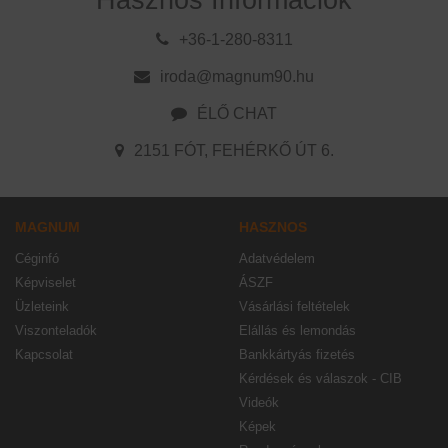
Hasznos Információk
+36-1-280-8311
iroda@magnum90.hu
ÉLŐ CHAT
2151 FÓT, FEHÉRKŐ ÚT 6.
MAGNUM
HASZNOS
Céginfó
Adatvédelem
Képviselet
ÁSZF
Üzleteink
Vásárlási feltételek
Viszonteladók
Elállás és lemondás
Kapcsolat
Bankkártyás fizetés
Kérdések és válaszok - CIB
Videók
Képek