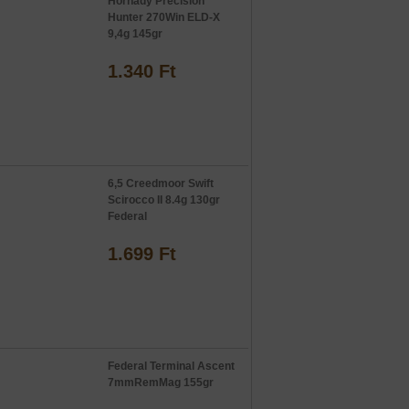
Hornady Precision
Hunter 270Win ELD-X
9,4g 145gr
1.340 Ft
6,5 Creedmoor Swift
Scirocco II 8.4g 130gr
Federal
1.699 Ft
Federal Terminal Ascent
7mmRemMag 155gr