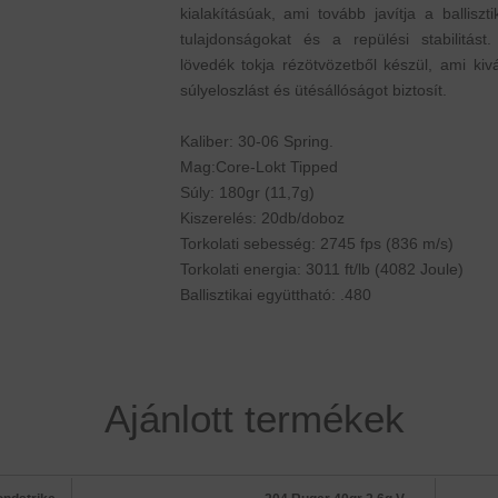
kialakításúak, ami tovább javítja a balliszti
tulajdonságokat és a repülési stabilitást.
lövedék tokja rézötvözetből készül, ami kiv
súlyeloszlást és ütésállóságot biztosít.
Kaliber: 30-06 Spring.
Mag:Core-Lokt Tipped
Súly: 180gr (11,7g)
Kiszerelés: 20db/doboz
Torkolati sebesség: 2745 fps (836 m/s)
Torkolati energia: 3011 ft/lb (4082 Joule)
Ballisztikai együttható: .480
Ajánlott termékek