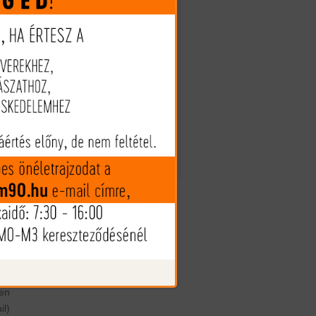
1.270 Ft
gy
r,
(€ 3.51)
LC
tt
Megveszem
ad
ed
ia,
Az árak és készlet információk
tájékoztató jellegűek, nyilvános
 a
ajánlattételnek nem minősülnek!
yű
Az árváltozás jogát fenntartjuk!
. A
ag
i a
és
ek
és
on
en
l)