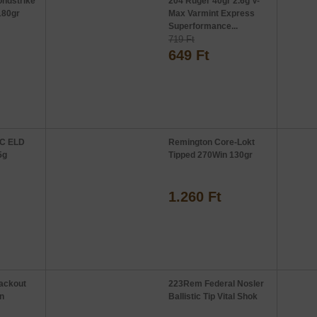
ndstrike
204 Ruger 40gr 2.6g V-
180gr
Max Varmint Express
Superformance...
719 Ft
649 Ft
RC ELD
Remington Core-Lokt
5g
Tipped 270Win 130gr
1.260 Ft
ackout
223Rem Federal Nosler
n
Ballistic Tip Vital Shok