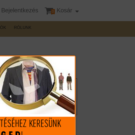
Bejelentkezés
Kosár
0
DÓK
RÓLUNK
Felhívnánk figyelmét, hogy a
terméknél interneten csak
vásárlási szándékát jelezheti,
vásárlása csak személyes
átvétellel lehetséges!
Mennyiség: