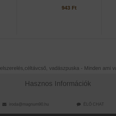
943 Ft
elszerelés,céltávcső, vadászpuska - Minden ami v
Hasznos Információk
iroda@magnum90.hu
ÉLŐ CHAT