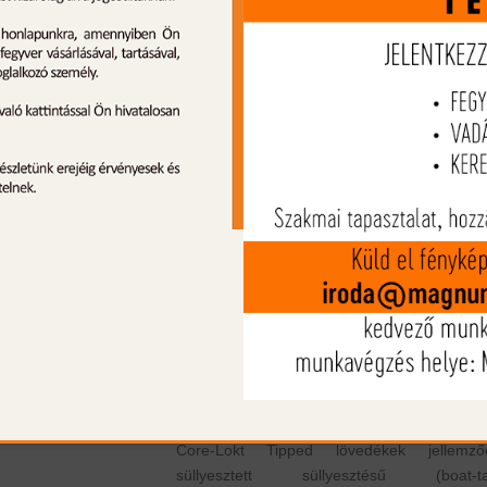
Termék leírás
A Remington Core-Lokt Tipped lövedék e
kiváló minőségű, precíziós vadászlősze
amelyet a Remington Arms Company, L
gyárt. Ez a lövedék speciálisan terveze
vadászlőszer, amelyet főként nagyv
vadászatára használható. A Core-Lokt Tipp
lövedék alapja a híres Core-Lokt technológ
amelyet a Remington fejlesztett ki. Ez
technológia egyesíti a nagy teljesítmén
lőszerek előnyeit a precíziós lövedékekkel
Core-Lokt Tipped lövedéknek műany
heggyel (tip) rendelkezik, amely segít javítan
ballisztikai tulajdonságokat és a sebz
hatékonyságát. Az előre gyártott hegyn
köszönhetően a lövedék stabilan repül 
pontos célozhatóságot biztosít. A Remingt
Core-Lokt Tipped lövedékek jellemző
süllyesztett süllyesztésű (boat-tai