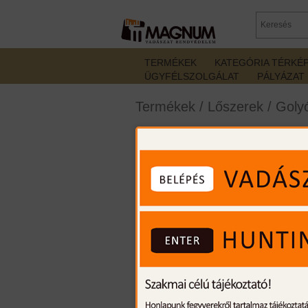
TERMÉKEK
KATEGÓRIA TÉRKÉ
ÜGYFÉLSZOLGÁLAT
PÁLYÁZAT
Termékek
/
Lőszerek
/
Golyó
Remington Core-Lokt 