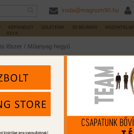
iroda@magnum90.hu
P
KÉPVISELET
ÜZLETEINK
3D BEJÁRÁS
VISZONTELA
GY.I.K
s lőszer
/
Műanyag hegyű
Tipped .30-06 Spring. 180gr
készleten
Gyártó:
Remington
Cikkszám:
RERT3006C
Kaliber:
30-06 Spr.
MIP kártya jóváírás:
101
Kártyát igényelek