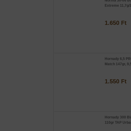
Norma 30-06 Bo
Extreme 11,7g/
1.650 Ft
Hornady 6,5 P
Match 147gr, 9,
1.550 Ft
Hornady 300 Bl
110gr TAP Urba