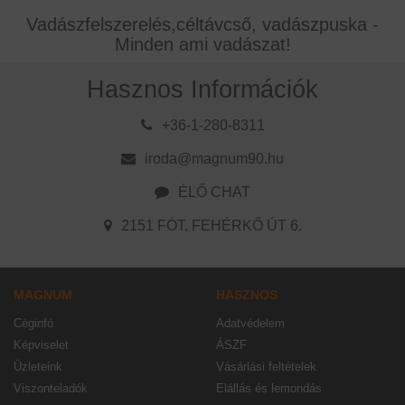
Vadászfelszerelés,céltávcső, vadászpuska -
Minden ami vadászat!
Hasznos Információk
+36-1-280-8311
iroda@magnum90.hu
ÉLŐ CHAT
2151 FÓT, FEHÉRKŐ ÚT 6.
MAGNUM
HASZNOS
Céginfó
Adatvédelem
Képviselet
ÁSZF
Üzleteink
Vásárlási feltételek
Viszonteladók
Elállás és lemondás