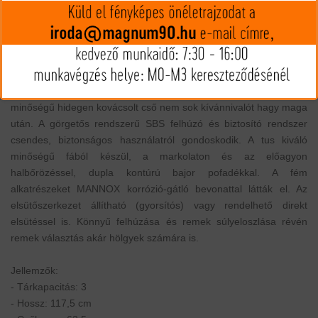
MIP kártya jóváírás:
68605
Kártyát igényelek
Termék leírás
A Steyr Mannlicher golyós vadászfegyverei közül a Classic széria
legfrissebb modellje a CLII . A gyártótól megszokott extra
minőségű hidegen kovácsolt cső nem sok kívánnivalót hagy maga
után. A görgetős rendszerű SBS felhúzó és biztosító rendszer
csendes, biztonságos használatról gondoskodik. A tus kiváló
minőségű fából készül, a markolaton és az előagyon
halbőrözéssel, dupla kontúrú bajor pofadékkal. A fém
alkatrészeket MANNOX korrózió-gátló bevonattal látták el. Az
elsütőszerkezet állítható (gyorsítós) vagy rendelhető direkt
elsütéssel is. Könnyű felhúzása és remek súlyeloszlása révén
remek választás akár hölgyek számára is.
Jellemzők:
- Tárkapacitás: 3
- Hossz: 117,5 cm