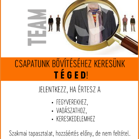
nincs készleten
Gyártó:
Steyr-Mannlicher
Cikkszám:
SM66068760
Kaliber:
300 WSM