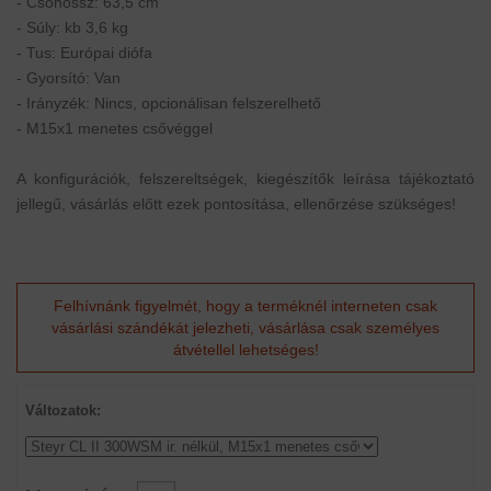
- Csőhossz: 63,5 cm
- Súly: kb 3,6 kg
- Tus: Európai diófa
- Gyorsító: Van
- Irányzék: Nincs, opcionálisan felszerelhető
- M15x1 menetes csővéggel
A konfigurációk, felszereltségek, kiegészítők leírása tájékoztató
jellegű, vásárlás előtt ezek pontosítása, ellenőrzése szükséges!
Felhívnánk figyelmét, hogy a terméknél interneten csak
vásárlási szándékát jelezheti, vásárlása csak személyes
átvétellel lehetséges!
Változatok: