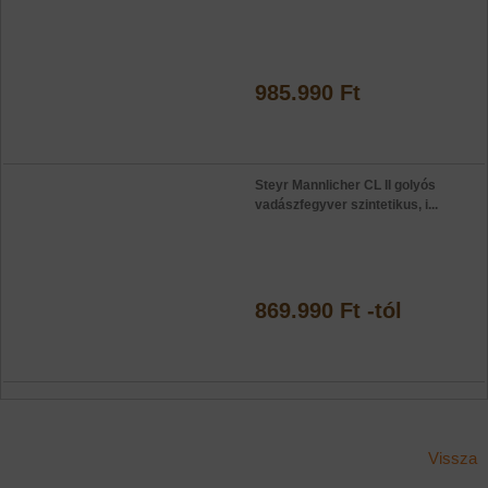
985.990 Ft
Steyr Mannlicher CL II golyós
vadászfegyver szintetikus, i...
869.990 Ft -tól
Vissza