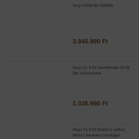
Steyr HS50 M1 50BMG
3.845.990 Ft
Steyr CL II SX SemiWeight 30-06
Spr. irányzékkal
1.035.990 Ft
Steyr CL II SX 8x68S ir. nélkül,
M15x1 menetes csövéggel