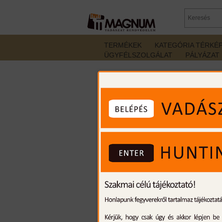
TERMÉKEK
KATEGÓRIA TÉRKÉ
ÜGYFÉLSZOLGÁLAT
PÁLYÁZAT
Termékek
/
Felszerelések
/
Butler Creek fegyver