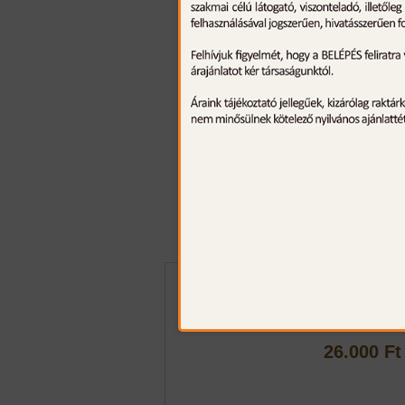
Niggelo dupla
fegyverszíj, ba
26.000 Ft