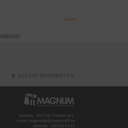
Vissza
adászat!
2151 FÓT, FEHÉRKŐ ÚT 6.
székhely: 2151 Fót, Fehérkő út 6.
e-mail: magnumbp@magnum90.hu
adószám: 12916414-2-13