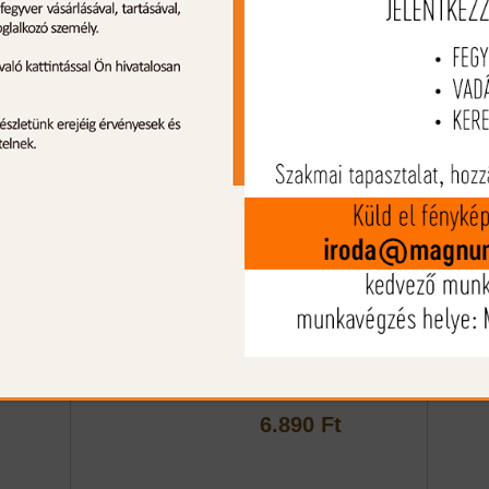
A Buttler Creak fegyverszíjak jellemzője az e
cordura szíjon kialakított, szélesített neop
betét. A zajtalan fegyverhasználat érdekéb
alakították ki az erős kevlar csattal va
biztosítást. Különböző színkombinációkb
kapható. Barna színben.
Ajánlott termékek
Fegyverszíj vállpárnás,
rna
emblémás
6.890 Ft