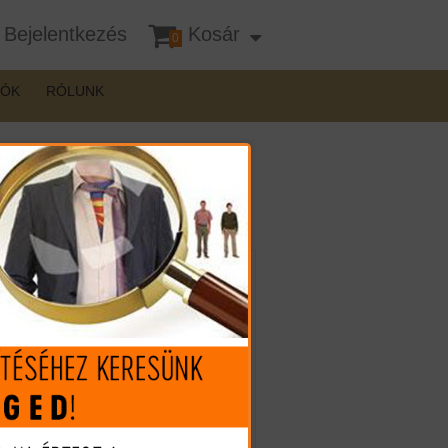
Bejelentkezés
Kosár
0
DÓK
RÓLUNK
Mennyiség:
12.990 Ft
(€ 35.88)
Megveszem