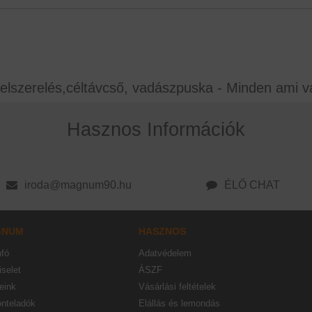
elszerelés,céltávcső, vadászpuska - Minden ami v
Hasznos Információk
iroda@magnum90.hu
ÉLŐ CHAT
GNUM
HASZNOS
nfó
Adatvédelem
selet
ÁSZF
eink
Vásárlási feltételek
onteladók
Elállás és lemondás