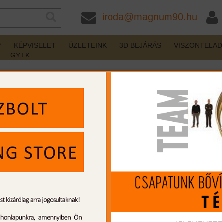
iroda@magnum90.hu
P
KÉPVISELET
ÜZLETEINK
3D BEJÁRÁS
VISZONTELA
GY.I.K
Fegyverszíj
szíj barna Comfort Stretch
készleten
Gyártó:
Uncle Mikes
Cikkszám:
BL180015
MIP kártya jóváírás:
1324
Kártyát igényelek
Termék leírás