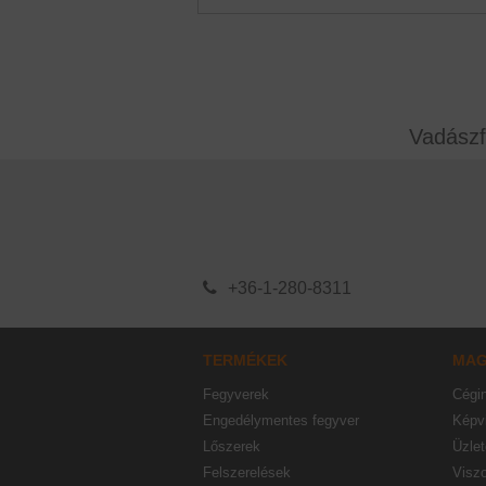
Vadászf
+36-1-280-8311
TERMÉKEK
MA
Fegyverek
Cégi
Engedélymentes fegyver
Képvi
Lőszerek
Üzlet
Felszerelések
Visz