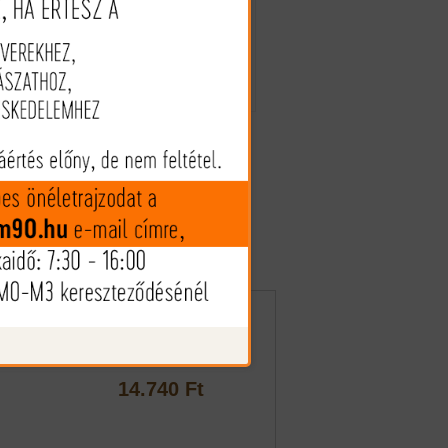
rős
rén
Az árak és készlet információk
tájékoztató jellegűek, nyilvános
en
ajánlattételnek nem minősülnek!
ló
Az árváltozás jogát fenntartjuk!
an
Taktikai fegyverszíj +
levehető szíjkengyel
14.740 Ft