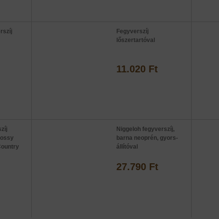
rszíj
Fegyverszíj
lőszertartóval
11.020 Ft
zíj
Niggeloh fegyverszíj,
Mossy
barna neoprén, gyors-
Country
állítóval
27.790 Ft