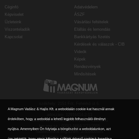
Céginfó
Adatvédelem
Képviselet
ÁSZF
Üzleteink
Vásárlási feltételek
Viszonteladók
Elállás és lemondás
Kapcsolat
Bankkártyás fizetés
Kérdések és válaszok - CIB
Videók
Képek
Rendezvények
Minősítések
székhely: 2151 Fót, Fehérkő út 6.
e-mail: magnumbp@magnum90.hu
A Magnum Vadász & Hajós Kft. a weboldalán cookie-kat használ annak
adószám: 12916414-2-13
érdekében, hogy a weboldal a lehető legjobb felhasználói élményt
banksz.sz.: 10700323-24728308-51100005
ker.eng.sz.: 020/1-1664/J/21/2005
nyújtsa. Amennyiben Ön folytatja a böngészést a weboldalunkon, azt
haditechnikai eng.szám: 3TE0800585
A kártyás fizetés szolgáltatója:
úgy tekintjük, hogy nincs kifogása a tőlünk érkező cookie-k fogadása