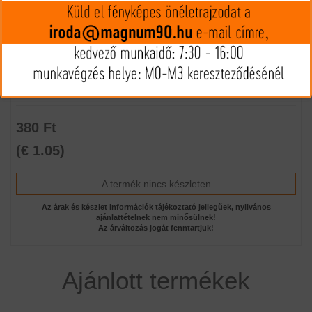
Felhívnánk figyelmét, hogy a terméknél interneten csak
vásárlási szándékát jelezheti, vásárlása csak személyes
átvétellel lehetséges!
Mennyiség:
380 Ft
(€ 1.05)
A termék nincs készleten
Az árak és készlet információk tájékoztató jellegűek, nyilvános
ajánlattételnek nem minősülnek!
Az árváltozás jogát fenntartjuk!
Ajánlott termékek