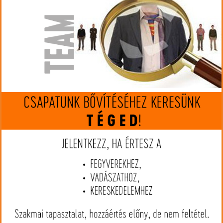
Gyártó:
Sellier&Bellot
Cikkszám:
00801
Kaliber:
222 Rem
MIP kártya jóváírás:
8
Kártyát igényelek
Termék leírás
Lövedék típusa: Ólom hegyű
Lövedék tömege: 50 gr/ 3,24 g
B.C.(ballisztikai együttható): .177
Csőtorkolati sebesség: 970 m/s
Csőtorkolati energia: 1524 J
Kaliber: .222 Rem.
Kiszerelés: 20