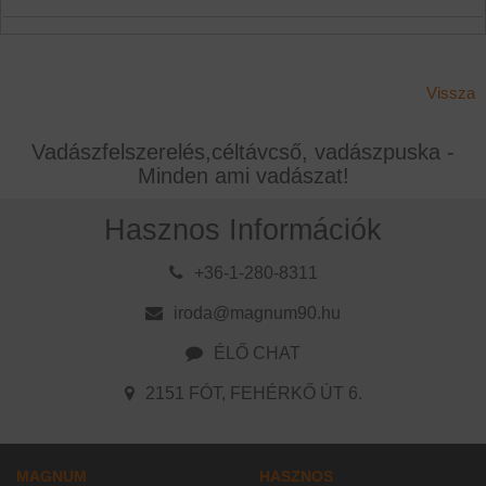
Vissza
Vadászfelszerelés,céltávcső, vadászpuska -
Minden ami vadászat!
Hasznos Információk
+36-1-280-8311
iroda@magnum90.hu
ÉLŐ CHAT
2151 FÓT, FEHÉRKŐ ÚT 6.
MAGNUM
HASZNOS