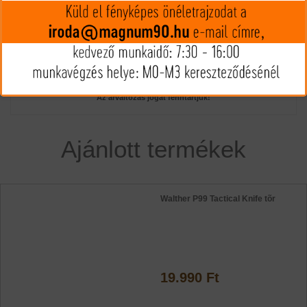
(€ 62.01)
A termék nincs készleten
Az árak és készlet információk tájékoztató jellegűek, nyilvános
ajánlattételnek nem minősülnek!
Az árváltozás jogát fenntartjuk!
Ajánlott termékek
Walther P99 Tactical Knife tõr
19.990 Ft