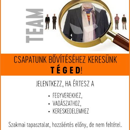
Gyártó:
Walther
Cikkszám:
UM50760
MIP kártya jóváírás:
2062
Kártyát igényelek
Termék leírás
Hossz : 280 mm
Pengehossz : 147 mm
Penga anyaga : 440A
Súly : 290 g
Gyöngyvászon tokkal.
Mennyiség:
22.696 Ft