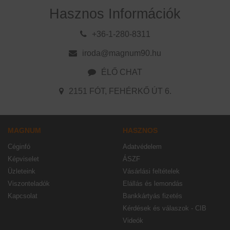
Hasznos Információk
+36-1-280-8311
iroda@magnum90.hu
ÉLŐ CHAT
2151 FÓT, FEHÉRKŐ ÚT 6.
MAGNUM
HASZNOS
Céginfó
Adatvédelem
Képviselet
ÁSZF
Üzleteink
Vásárlási feltételek
Viszonteladók
Elállás és lemondás
Kapcsolat
Bankkártyás fizetés
Kérdések és válaszok - CIB
Videók