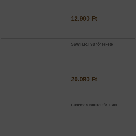
12.990 Ft
S&W H.R.T.9B tőr fekete
20.080 Ft
Cudeman taktikai tőr 114N