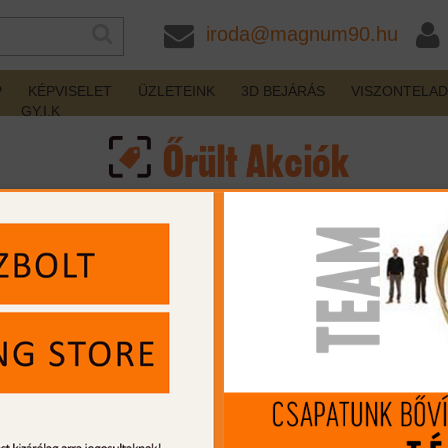
iroda@magnum90.hu
P
KÉPVISELET
ÜZLETEINK
3D BEJÁRÁS
VISZONTELA
GY.I.K
rker .68
Yildiz SPZ SM 12/76 76cm bock sörétes
Steyr L