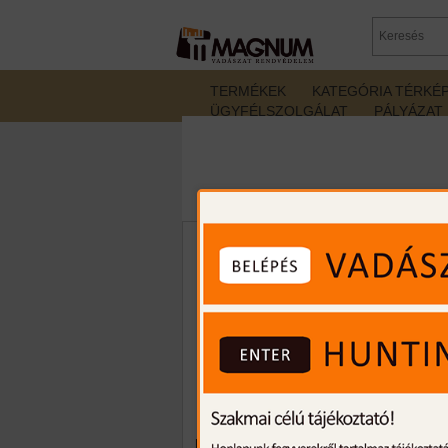
TERMÉKEK
KATEGÓRIA TÉRKÉ
ÜGYFÉLSZOLGÁLAT
PÁLYÁZAT
NXG PS-310 TB68 15J Real Action Ma