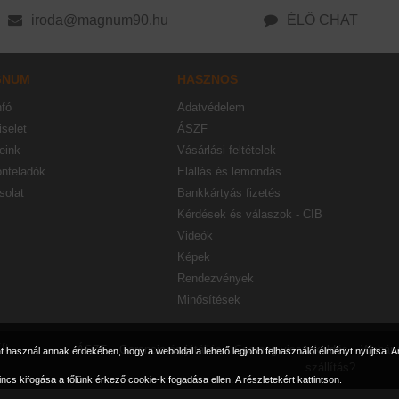
iroda@magnum90.hu
ÉLŐ CHAT
GNUM
HASZNOS
nfó
Adatvédelem
selet
ÁSZF
eink
Vásárlási feltételek
onteladók
Elállás és lemondás
solat
Bankkártyás fizetés
Kérdések és válaszok - CIB
Videók
Képek
Rendezvények
Minősítések
ft.
ÁSZF
Garancia és jótállás
Csomag visszaküldés
Webáru
használ annak érdekében, hogy a weboldal a lehető legjobb felhasználói élményt nyújtsa. A
szállítás?
incs kifogása a tőlünk érkező cookie-k fogadása ellen.
A részletekért kattintson.