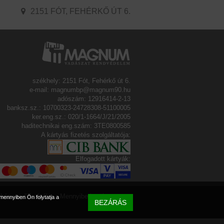
2151 FÓT, FEHÉRKŐ ÚT 6.
székhely: 2151 Fót, Fehérkő út 6.
e-mail: magnumbp@magnum90.hu
adószám: 12916414-2-13
banksz.sz.: 10700323-24728308-51100005
ker.eng.sz.: 020/1-1664/J/21/2005
haditechnikai eng.szám: 3TE0800585
A kártyás fizetés szolgáltatója:
Elfogadott kártyák:
ház vevőszolgálat
Mennyibe kerül a
mennyiben Ön folytatja a
BEZÁRÁS