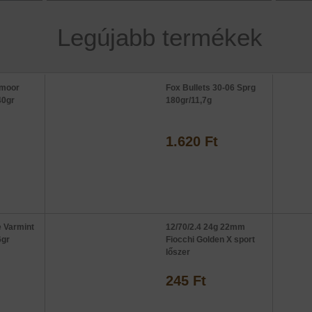
Legújabb termékek
dmoor
Fox Bullets 30-06 Sprg
40gr
180gr/11,7g
1.620 Ft
e Varmint
12/70/2.4 24g 22mm
6gr
Fiocchi Golden X sport
lőszer
245 Ft