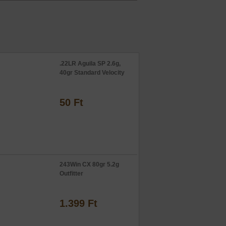
.22LR Aguila SP 2.6g,
40gr Standard Velocity
50 Ft
243Win CX 80gr 5.2g
Outfitter
1.399 Ft