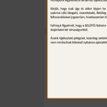
106.270 Ft
Ajánlat lejár:
499
49.990 Ft
ENG
FEGYVEREK