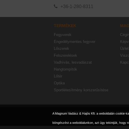
+36-1-280-8311
TERMÉKEK
MA
Fegyverek
Cégi
Engedélymentes fegyver
Képvi
Lőszerek
Üzlet
Felszerelések
Visz
Vadhívás, lesvadászat
Kapc
Hangtompítók
Lőtér
Optika
Sportlétesítmény korszerűsítése
Copyright© 2014 Magnum Vadász & Hajós K
A Magnum Vadász & Hajós Kft. a weboldalán cookie-kat 
böngészést a weboldalunkon, azt úgy tekintjük, hogy n