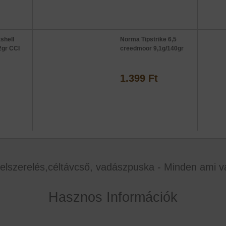
shell
Norma Tipstrike 6,5
2gr CCI
creedmoor 9,1g/140gr
1.399 Ft
elszerelés,céltávcső, vadászpuska - Minden ami v
Hasznos Információk