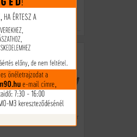
 Ft
Ajánlat lejár:
499:10:19
90 Ft
ÉSEK
VADHÍVÁS, LESVADÁSZAT