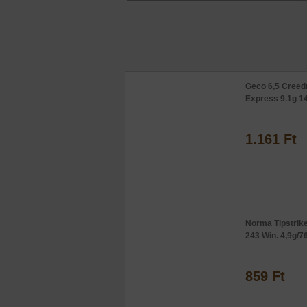
Geco 6,5 Cree
Express 9.1g 1
1.161 Ft
Norma Tipstrik
243 Win. 4,9g/7
859 Ft