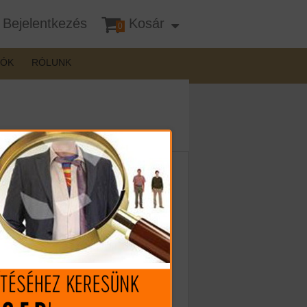
Bejelentkezés
Kosár
0
DÓK
RÓLUNK
9-A2 MF 9x19 trapezoid irányzékkal