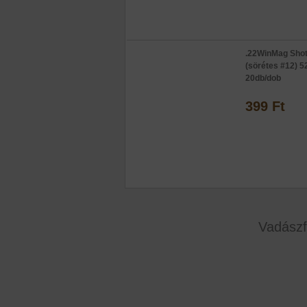
.22WinMag Shot
(sörétes #12) 5
20db/dob
399 Ft
Vadászf