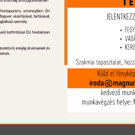
puska
365.990 Ft
357.690
:10:19
Ajánlat lejár:
499:10:19
299.990 Ft
239.9
EDÉLYMENTES
FEGYVER
LŐSZEREK
FELSZEREL