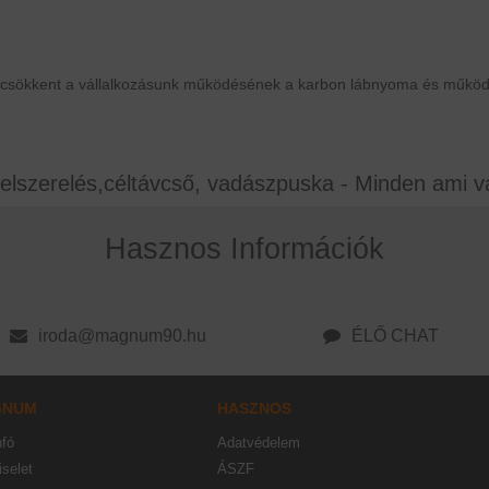
 csökkent a vállalkozásunk működésének a karbon lábnyoma és működé
elszerelés,céltávcső, vadászpuska - Minden ami v
Hasznos Információk
iroda@magnum90.hu
ÉLŐ CHAT
GNUM
HASZNOS
nfó
Adatvédelem
selet
ÁSZF