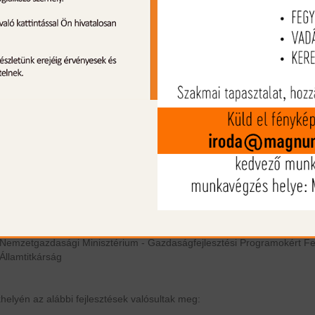
portlétesítmény korszerűsítése a MAGNUM Vadász és Hajós Kft-nél
MAGNUM Vadász és Hajós Kereskedelmi és Szolgáltató Korlátolt Fele
Társaság
2151 Fót, Fehérkő u. 6.
21.469.071 Ft
21.469.074 Ft
45%
2022.04.30
47.709.050 Ft
Nemzetgazdasági Minisztérium - Gazdaságfejlesztési Programokért Fel
Államtitkárság
helyén az alábbi fejlesztések valósultak meg: