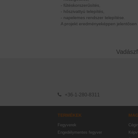
- fűtéskorszerűsítés,
- hőszivattyú telepítés,
- napelemes rendszer telepítése.
A projekt eredményeképpen jelentősen
Vadászf
+36-1-280-8311
TERMÉKEK
MA
Fegyverek
Cégi
Engedélymentes fegyver
Képvi