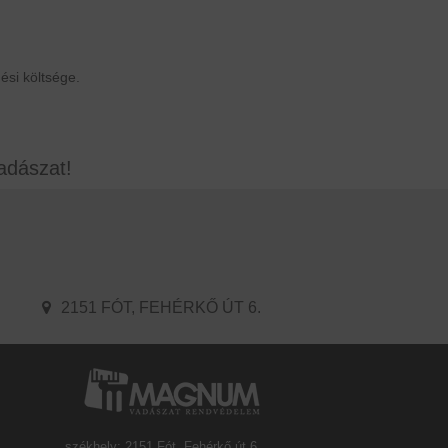
si költsége.
adászat!
2151 FÓT, FEHÉRKŐ ÚT 6.
székhely: 2151 Fót, Fehérkő út 6.