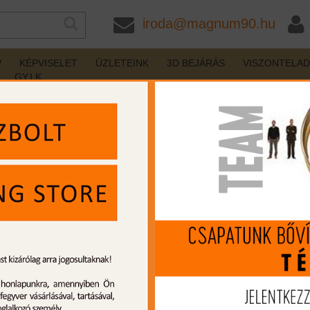
iroda@magnum90.hu
P
KÉPVISELET
ÜZLETEINK
3D BEJÁRÁS
VISZONTELA
GY.I.K
- Sportlétesítmény korszerűsítése a MAGNUM Vadász és Ha