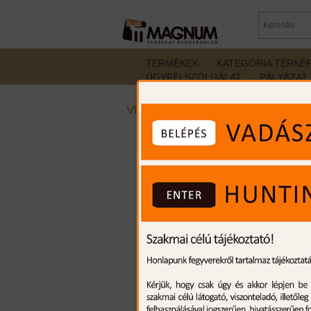
TERMÉKEK
KATEGÓRIA TÉRKÉ
ÜGYFÉLSZOLGÁLAT
PÁLYÁZAT
VEKOP-5.1.1-5-1-2-16-2019-00173 