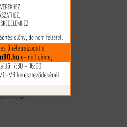
lősségű
elős Helyettes