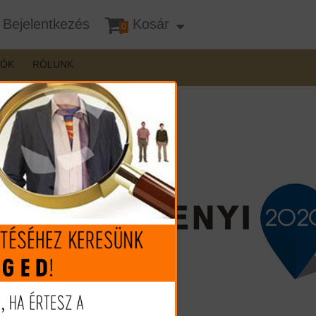
Bejelentkezés
Kosár
0
DÓK
RÓLUNK
jós Kft-nél