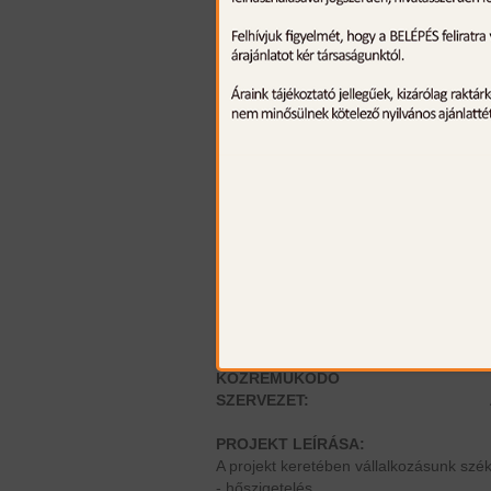
PROJEKT MEGNEVEZÉSE
VEKOP-5.1.1-5-1-2-16-2019-00173 - S
KEDVEZMÉNYEZETT NEVE:
MEGVALÓSÍTÁSI
HELYSZÍN:
A SZERZŐDÖTT TÁMOGATÁS
ÖSSZEGE:
KÖLCSÖN
ÖSSZEGE:
TÁMOGATÁS MÉRTÉKE (%)
PROJEKT LEZÁRULT:
PROJEKT ELSZÁMOLHATÓ
KÖLTSÉGE:
KÖZREMŰKÖDŐ
SZERVEZET:
PROJEKT LEÍRÁSA:
A projekt keretében vállalkozásunk szék
- hőszigetelés,