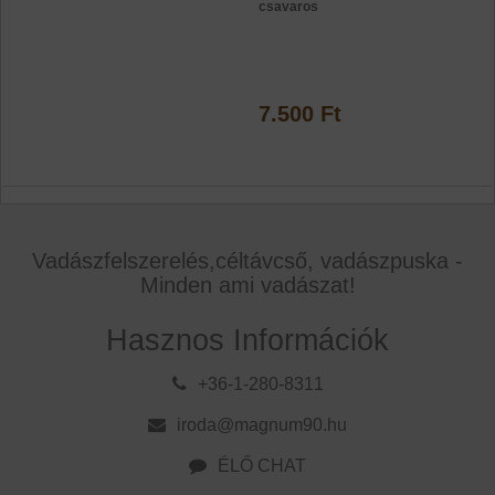
csavaros
7.500 Ft
Vadászfelszerelés,céltávcső, vadászpuska -
Minden ami vadászat!
Hasznos Információk
+36-1-280-8311
iroda@magnum90.hu
ÉLŐ CHAT