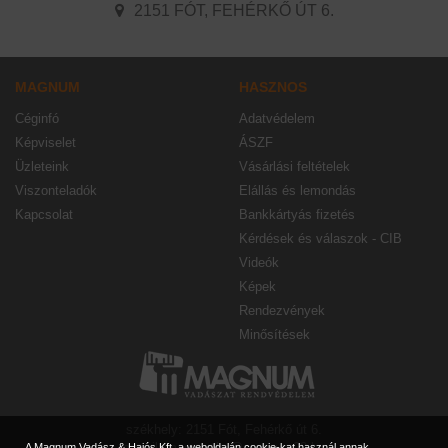
2151 FÓT, FEHÉRKŐ ÚT 6.
MAGNUM
HASZNOS
Céginfó
Adatvédelem
Képviselet
ÁSZF
Üzleteink
Vásárlási feltételek
Viszonteladók
Elállás és lemondás
Kapcsolat
Bankkártyás fizetés
Kérdések és válaszok - CIB
Videók
Képek
Rendezvények
Minősítések
székhely: 2151 Fót, Fehérkő út 6.
e-mail: magnumbp@magnum90.hu
A Magnum Vadász & Hajós Kft. a weboldalán cookie-kat használ annak