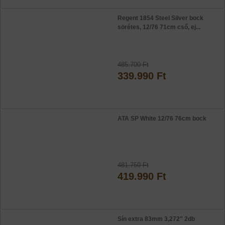
Regent 1854 Steel Silver bock
sörétes, 12/76 71cm cső, ej...
485.700 Ft
339.990 Ft
ATA SP White 12/76 76cm bock
481.750 Ft
419.990 Ft
Sín extra 83mm 3,272" 2db