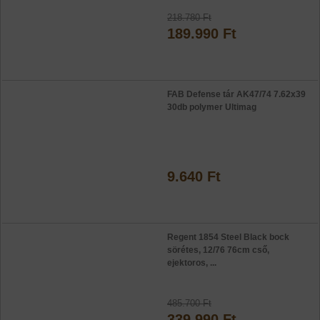
218.780 Ft
189.990 Ft
FAB Defense tár AK47/74 7.62x39
30db polymer Ultimag
9.640 Ft
Regent 1854 Steel Black bock
sörétes, 12/76 76cm cső,
ejektoros, ...
485.700 Ft
339.990 Ft