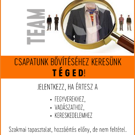
ALKATRÉSZEK
ELÖLTÖLTŐ
DRILLING
VEGYESCSÖVŰ
SÖRÉTES
KISKALIBERŰ