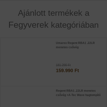
Ajánlott termékek a
Fegyverek
kategóriában
Umarex Regent RBA1 .22LR
menetes csővég
181.290 Ft
159.990 Ft
Regent RBA1 .22LR menetes
csővég +A-Tec Wave hagtompító