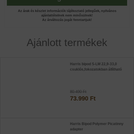
Az árak és készlet információk tájékoztató jellegűek, nyilvános
ajánlattételnek nem minősülnek!
Az árváltozás jogát fenntartjuk!
Ajánlott termékek
Harris bipod S-LM 22,9-33,0
csuklós,fokozatokban állítható
80.490 Ft
73.990 Ft
Harris Bipod Polymer Picatinny
adapter