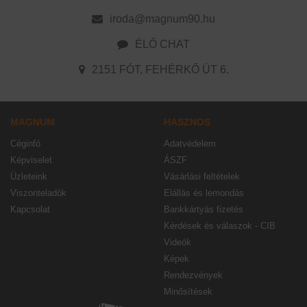
iroda@magnum90.hu
ÉLŐ CHAT
2151 FÓT, FEHÉRKŐ ÚT 6.
MAGNUM
HASZNOS
Céginfó
Adatvédelem
Képviselet
ÁSZF
Üzleteink
Vásárlási feltételek
Viszonteladók
Elállás és lemondás
Kapcsolat
Bankkártyás fizetés
Kérdések és válaszok - CIB
Videók
Képek
Rendezvények
Minősítések