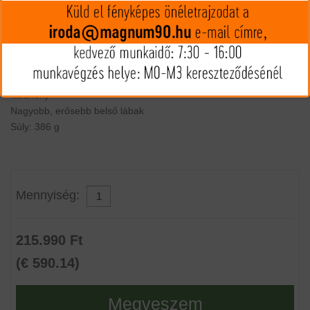
Magasság: : 5.2 - 9.6" (6.8” 90°-on)
Pozíció állító gomb átmérője: 0,5"
5 láb pozíció: 0, 45, 90, 135 & 180 fok
A lábak nem forognak (a külső lábak nem forognak el a belső
lábakon)
Nagyobb, erősebb belső lábak
Súly: 386 g
Mennyiség:
215.990 Ft
(€ 590.14)
Megveszem