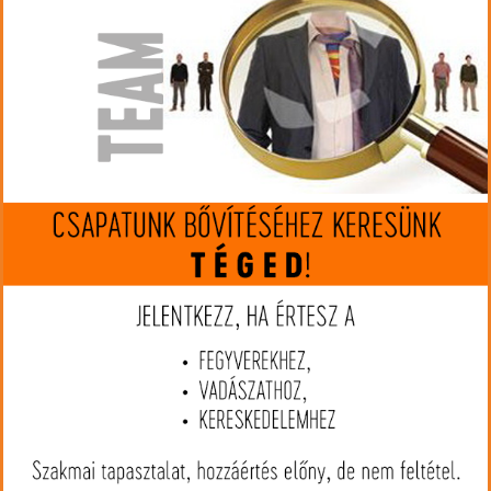
Gyártó:
Atlas
Cikkszám:
ATBT46-LW17
MIP kártya jóváírás:
14275
Kártyát igényelek
Termék leírás
Az Atlas BT46-LW17 bipod kimagasló minőségével és mérnöki
kialakításával tökéletes választás minden olyan lövész számára
aki a legjobbbat keresi. Gyorsoldású szerelékkel minden picatinny
sínre tökéletesen rögzíthető.
Szerkezete 6061-T6 repülőgépek gyártásánál használt
alumíniumból készültek, kivéve a belső lábak amelyek 7075-T6
alumíniumból és távábbá hőkezelt rozsdamentes acél
alkatrészekből épülnek fel, Mil-Spec Type III kemény bevonattal.
Az Atlas PSR bipod széria az Egyesült Államok katonaságán belül,
a SOCOM PSR számára lett kifejlesztve.