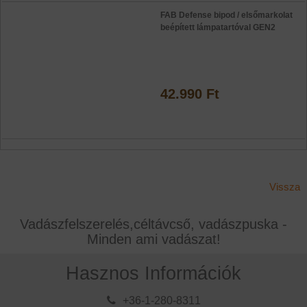
FAB Defense bipod / elsőmarkolat
beépített lámpatartóval GEN2
42.990 Ft
Vissza
Vadászfelszerelés,céltávcső, vadászpuska -
Minden ami vadászat!
Hasznos Információk
+36-1-280-8311