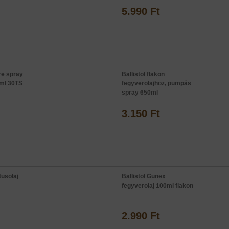
5.990 Ft
re spray
Ballistol flakon
0ml 30TS
fegyverolajhoz, pumpás
spray 650ml
3.150 Ft
tusolaj
Ballistol Gunex
fegyverolaj 100ml flakon
2.990 Ft