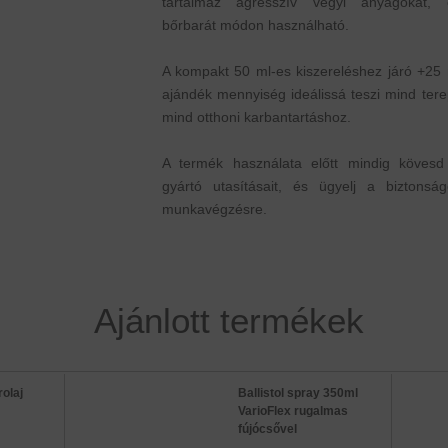
tartalmaz agresszív vegyi anyagokat, 
bőrbarát módon használható.
A kompakt 50 ml-es kiszereléshez járó +25 
ajándék mennyiség ideálissá teszi mind tere
mind otthoni karbantartáshoz.
A termék használata előtt mindig kövesd
gyártó utasításait, és ügyelj a biztonság
munkavégzésre.
Ajánlott termékek
rolaj
Ballistol spray 350ml
VarioFlex rugalmas
fújócsővel