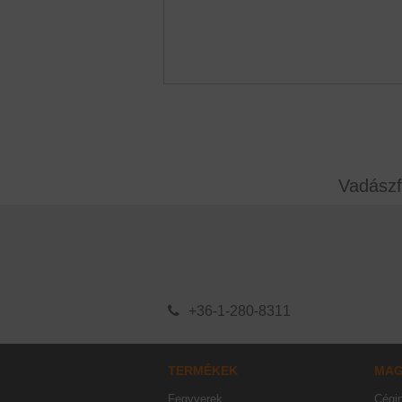
Vadászf
+36-1-280-8311
TERMÉKEK
MA
Fegyverek
Cégi