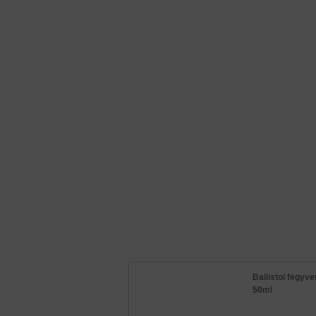
Ballistol fegyve
50ml