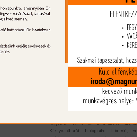
A Ballistol fegyverolaj spray 50+25 ml Spec
Limited Edition egy praktikus, könny
használható olajpermet, amelyet kifejezett
fegyverek tisztítására, kenésére és ápolás
terveztek.
A Ballistol márka hosszú évtizedek óta ism
hatékonyságáról és sokoldalúságáró
formulája pedig egyesíti a kenőanyagokat,
korróziógátló összetevőket és a tisztító hatá
Az olaj mélyen behatol a fegyv
mikroszkopikus pórusaiba, megakadályozza
rozsdásodást, csökkenti a súrlódást és
kopást, így elősegíti a mozgó alkatrészek s
és megbízható működését. A spray hatékony
eltávolítja a szennyeződéseket és
koromlerakódásokat, így segít fenntartani
fegyverek tiszta és üzembiztos állapotá
Környezetbarát, biológiailag lebomló, n