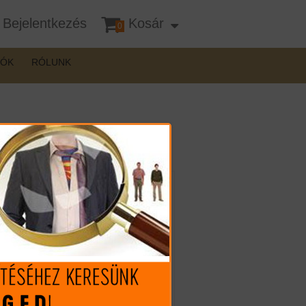
Bejelentkezés
Kosár
0
DÓK
RÓLUNK
Mennyiség:
1.760 Ft (€ 4.86)
1.599 Ft
(€ 4.42)