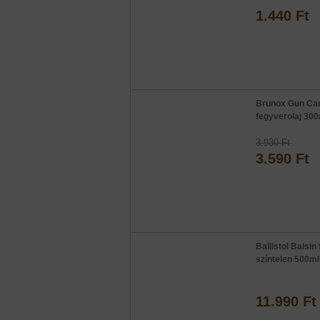
1.440 Ft
Brunox Gun Ca
fegyverolaj 30
3.930 Ft
3.590 Ft
Ballistol Balsin 
színtelen 500ml
11.990 Ft