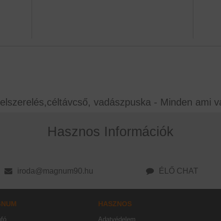
elszerelés,céltávcső, vadászpuska - Minden ami v
Hasznos Információk
iroda@magnum90.hu
ÉLŐ CHAT
GNUM
HASZNOS
nfó
Adatvédelem