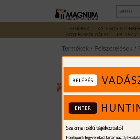
TERMÉKEK
KATEGÓRIA TÉRKÉ
ÜGYFÉLSZOLGÁLAT
PÁLYÁZAT
Termékek
/
Felszerelések
/
Ballistol fegyverolaj