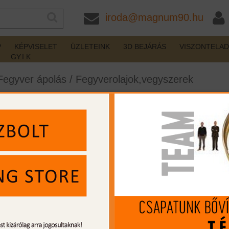
iroda@magnum90.hu
P
KÉPVISELET
ÜZLETEINK
3D BEJÁRÁS
VISZONTELA
GY.I.K
Fegyver ápolás
/
Fegyverolajok,vegyszerek
 spray 50+25ml Special limited
készleten
Gyártó:
Ballistol
Cikkszám:
BT21556
MIP kártya jóváírás:
162
Kártyát igényelek
Termék leírás