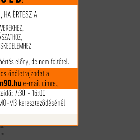
ial
Megveszem
en
en
Az árak és készlet információk
ára
tájékoztató jellegűek, nyilvános
ajánlattételnek nem minősülnek!
Az árváltozás jogát fenntartjuk!
ert
l,
 a
st.
er
 a
 a
ima
an
 a
 a
t.
em