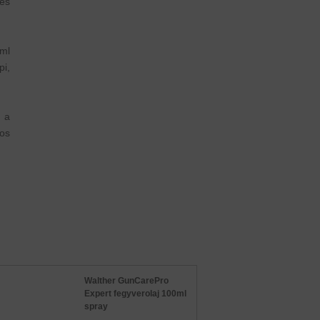
és
ml
pi,
 a
os
Walther GunCarePro
Expert fegyverolaj 100ml
spray