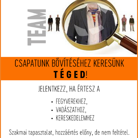
készleten
Gyártó:
Barnes
Cikkszám:
BS21520
Kaliber:
223 Rem.