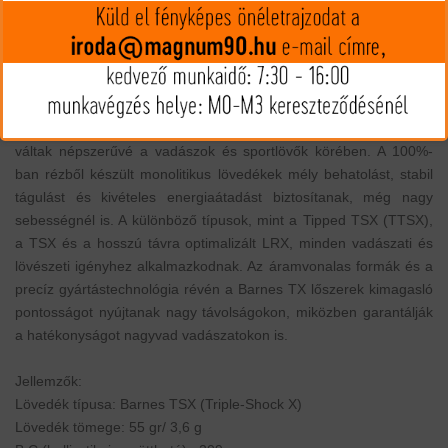
MIP kártya jóváírás:
90
Kártyát igényelek
Termék leírás
A Barnes TX lőszerek kiemelkedő teljesítményükkel,
precizitásukkal és ólommentes, környezetbarát kialakításukkal
váltak népszerűvé a vadászok és sportlövők körében. A 100%-
ban rézből készült monolitikus lövedékek mély behatolást, stabil
tágulást és kivételes energiaátadást biztosítanak, még nagy
sebességnél is. A különböző típusok, mint a Tipped TSX (TTSX),
a TSX és a hosszú távra optimalizált LRX, minden vadászati és
lövészeti igényhez alkalmazkodnak. Az áramvonalas formák és a
precíz gyártástechnológia révén a Barnes TX lőszerek kimagasló
pontosságot nyújtanak nagy távolságokon, miközben garantálják
a hatékonyságot nagyvad vadászatokon is.
Jellemzők:
Lövedék típusa: Barnes TSX (Triple-Shock X)
Lövedék tömege: 55 gr/ 3,6 g