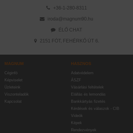
+36-1-280-8311
iroda@magnum90.hu
ÉLŐ CHAT
2151 FÓT, FEHÉRKŐ ÚT 6.
MAGNUM
HASZNOS
Céginfó
Adatvédelem
Képviselet
ÁSZF
Üzleteink
Vásárlási feltételek
Viszonteladók
Elállás és lemondás
Kapcsolat
Bankkártyás fizetés
Kérdések és válaszok - CIB
Videók
Képek
Rendezvények