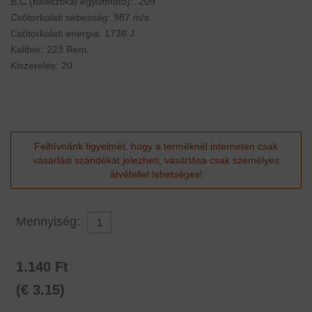
B.C.(ballisztikai együttható): .209
Csőtorkolati sebesség: 987 m/s
Csőtorkolati energia: 1738 J
Kaliber: 223 Rem.
Kiszerelés: 20
Felhívnánk figyelmét, hogy a terméknél interneten csak
vásárlási szándékát jelezheti, vásárlása csak személyes
átvétellel lehetséges!
Mennyiség:
1.140 Ft
(€ 3.15)