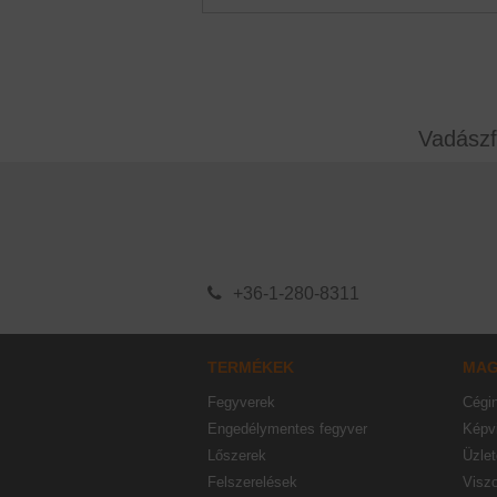
Vadászf
+36-1-280-8311
TERMÉKEK
MA
Fegyverek
Cégi
Engedélymentes fegyver
Képvi
Lőszerek
Üzlet
Felszerelések
Visz