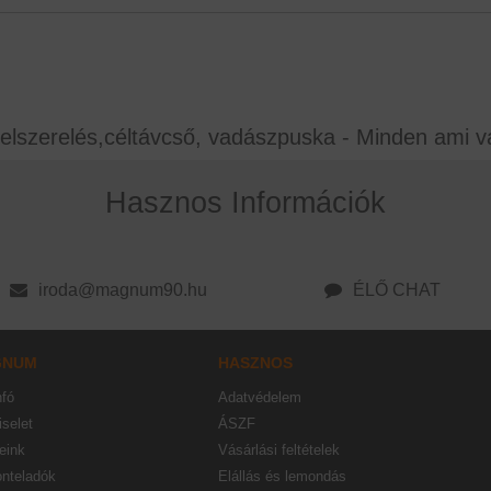
elszerelés,céltávcső, vadászpuska - Minden ami v
Hasznos Információk
iroda@magnum90.hu
ÉLŐ CHAT
GNUM
HASZNOS
nfó
Adatvédelem
selet
ÁSZF
eink
Vásárlási feltételek
onteladók
Elállás és lemondás