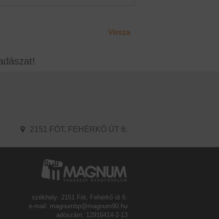
Vissza
adászat!
2151 FÓT, FEHÉRKŐ ÚT 6.
székhely: 2151 Fót, Fehérkő út 6.
e-mail: magnumbp@magnum90.hu
adószám: 12916414-2-13