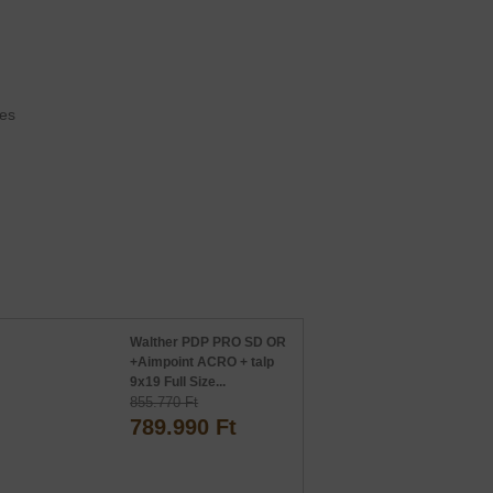
es
Walther PDP PRO SD OR
+Aimpoint ACRO + talp
9x19 Full Size...
855.770 Ft
789.990 Ft