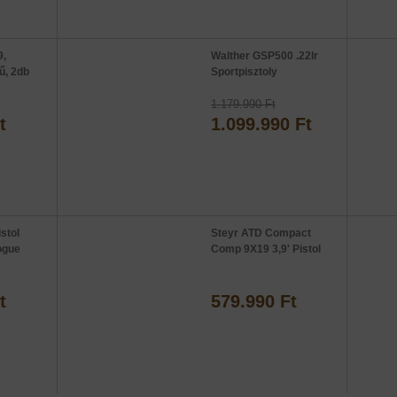
9,
Walther GSP500 .22lr
ű, 2db
Sportpisztoly
1.179.990 Ft
t
1.099.990 Ft
stol
Steyr ATD Compact
ogue
Comp 9X19 3,9' Pistol
t
579.990 Ft