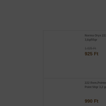
Norma Oryx 22
3,6g/55gr
1.025 Ft
925 Ft
222 Rem.Pointe
Point 50gr 3,2 g
990 Ft