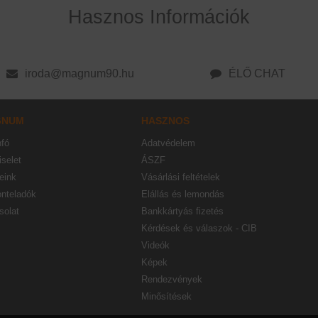
Hasznos Információk
iroda@magnum90.hu
ÉLŐ CHAT
GNUM
HASZNOS
nfó
Adatvédelem
selet
ÁSZF
eink
Vásárlási feltételek
onteladók
Elállás és lemondás
solat
Bankkártyás fizetés
Kérdések és válaszok - CIB
Videók
Képek
Rendezvények
Minősítések