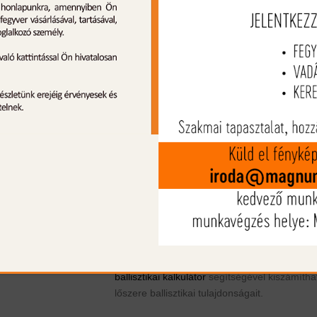
Termék leírás
270Win Copper 130gr 8,4g Power-Sh
Federal - A Federal Power-Shok Copper n
hagyományos, rézmagos lövedék
megbízható pontosságot és teljesítmén
kínálnak. A méltán elismert Federal Bra
öntvény, a csappantyú és a kiváló minősé
lőpor a biztosíték rá, hogy nem fog csalódni
lőszert közepes és nagyméretű vad elejtésé
ajánljuk.
Súly: 130gr (8.4g)
Torkolati sebesség: 3060 FPS
Ballisztikai együttható: 0,287
A gyártó weboldalán található
Federal Premi
ballisztikai kalkulátor
segítségével kiszámítha
lőszere ballisztikai tulajdonságait.