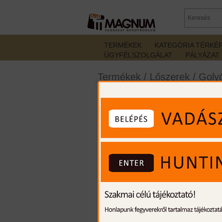
TERMÉKEK
KATEGÓRIA TÉRKÉ
ÜGYFÉLSZOLGÁLAT
PÁLYÁZAT
Termékek
/
Lőszerek
/
Golyó
270Win Copper 130gr