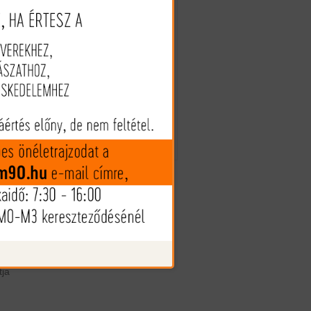
1.305 Ft
ok
em
(€ 3.60)
ei
yt
A termék nincs készleten
ss
gű
Az árak és készlet információk
tájékoztató jellegűek, nyilvános
. A
ajánlattételnek nem minősülnek!
re
Az árváltozás jogát fenntartjuk!
um
tja