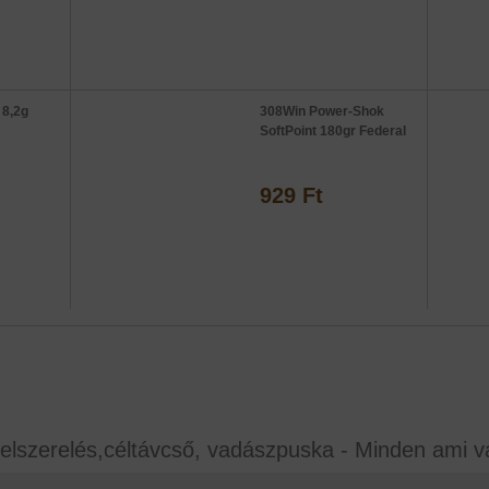
 8,2g
308Win Power-Shok
SoftPoint 180gr Federal
929 Ft
elszerelés,céltávcső, vadászpuska - Minden ami v