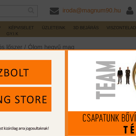
iroda@magnum90.hu
P
KÉPVISELET
ÜZLETEINK
3D BEJÁRÁS
VISZONTELA
GY.I.K
s lőszer
/
Ólom hegyű mag
 8,4g Power-Shok Federal
nincs készleten
Gyártó:
Federal
Cikkszám:
FE270130LFA
Kaliber:
270 Win.
MIP kártya jóváírás:
93
Kártyát igényelek