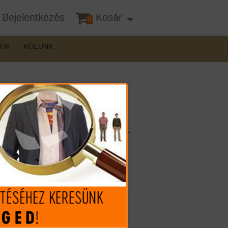
Bejelentkezés
Kosár
0
DÓK
RÓLUNK
Felhívnánk figyelmét, hogy a
terméknél interneten csak
vásárlási szándékát jelezheti,
vásárlása csak személyes
átvétellel lehetséges!
Mennyiség: