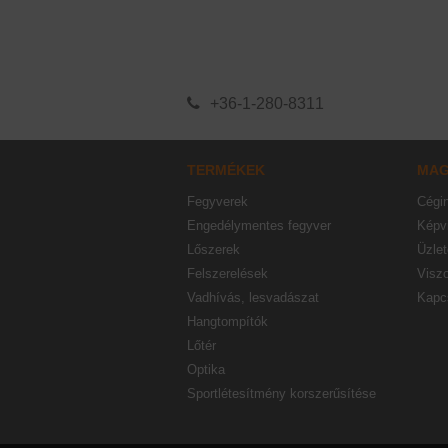
+36-1-280-8311
TERMÉKEK
MA
Fegyverek
Cégi
Engedélymentes fegyver
Képvi
Lőszerek
Üzlet
Felszerelések
Visz
Vadhívás, lesvadászat
Kapc
Hangtompítók
Lőtér
Optika
Sportlétesítmény korszerűsítése