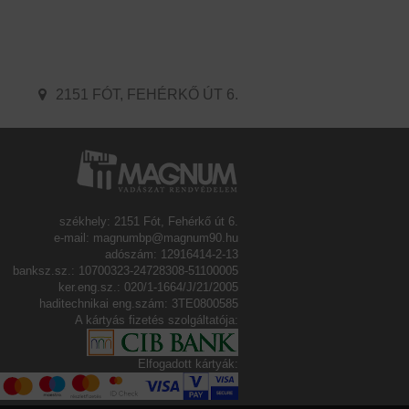
2151 FÓT, FEHÉRKŐ ÚT 6.
székhely: 2151 Fót, Fehérkő út 6.
e-mail: magnumbp@magnum90.hu
adószám: 12916414-2-13
banksz.sz.: 10700323-24728308-51100005
ker.eng.sz.: 020/1-1664/J/21/2005
haditechnikai eng.szám: 3TE0800585
A kártyás fizetés szolgáltatója:
Elfogadott kártyák: