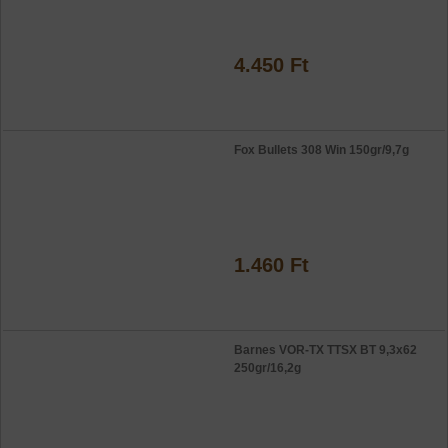
4.450 Ft
Fox Bullets 308 Win 150gr/9,7g
1.460 Ft
Barnes VOR-TX TTSX BT 9,3x62
250gr/16,2g