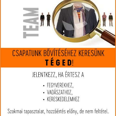
készleten
Gyártó:
GECO
Cikkszám:
GE2424729
Kaliber:
8x57 JS