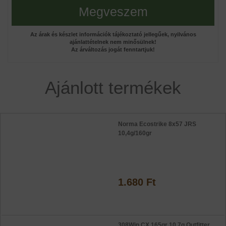
Megveszem
Az árak és készlet információk tájékoztató jellegűek, nyilvános
ajánlattételnek nem minősülnek!
Az árváltozás jogát fenntartjuk!
Ajánlott termékek
Norma Ecostrike 8x57 JRS
10,4g/160gr
1.680 Ft
308Win CX 165gr 10,7g Outfitter