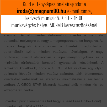
MIP kártya jóváírás:
94
Kártyát igényelek
Termék leírás
A GECO STAR ólommentes deformálódó lövedékként a központi
gyújtású vadászlőszerek ólommentes családjához kapcsolódik,
valódi alternatívát kínálva az ólomtartalmú vadászlövedékekkel
szemben. Az ólommentes deformálódó lövedék a maximális
behatolási mélységre és nagy tömegmegtartásra lett hangolva. Az
üreges hegynek köszönhetően a lövedék megbízhatóan
deformálódik szinte minden vadászati távolságon. A nagy
pontosság viszont elsősorban a teljesítményhornyoknak és a
minimális tűréshatárú korszerű gyártásnak köszönhető. A
fentiekből következik, hogy a GECO STAR valóban egy olyan
optimális lövedék minden vadász számára, akik ólommentes
lövedékkel vadásznak és szeretnék minimalizálni a sérülést a
vadban. A GECO STAR lőszerek használhatók minden kis- és
középméretű vadra.
Lövedék típus: Ólommentes fúrt hegyű (Lead Free Hollow Point)
Lövedék súly: 10,4 g / 160 gr