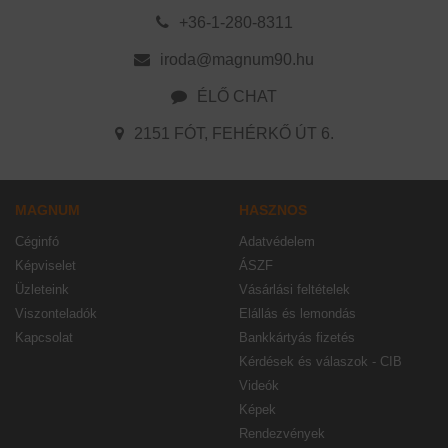
+36-1-280-8311
iroda@magnum90.hu
ÉLŐ CHAT
2151 FÓT, FEHÉRKŐ ÚT 6.
MAGNUM
HASZNOS
Céginfó
Adatvédelem
Képviselet
ÁSZF
Üzleteink
Vásárlási feltételek
Viszonteladók
Elállás és lemondás
Kapcsolat
Bankkártyás fizetés
Kérdések és válaszok - CIB
Videók
Képek
Rendezvények