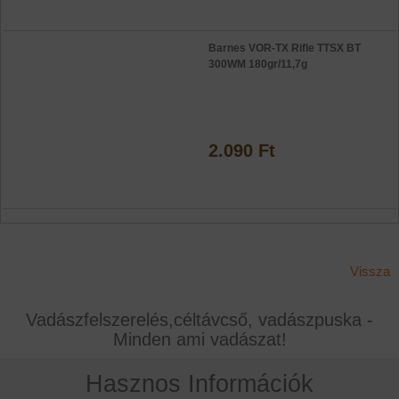
Barnes VOR-TX Rifle TTSX BT
300WM 180gr/11,7g
2.090 Ft
Vissza
Vadászfelszerelés,céltávcső, vadászpuska -
Minden ami vadászat!
Hasznos Információk