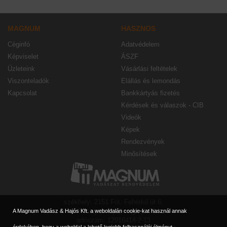
MAGNUM
HASZNOS
Céginfó
Adatvédelem
Képviselet
ÁSZF
Üzleteink
Vásárlási feltételek
Viszonteladók
Elállás és lemondás
Kapcsolat
Bankkártyás fizetés
Kérdések és válaszok - CIB
Videók
Képek
Rendezvények
Minősítések
székhely: 2151 Fót, Fehérkő út 6.
e-mail: magnumbp@magnum90.hu
A Magnum Vadász & Hajós Kft. a weboldalán cookie-kat használ annak
adószám: 12916414-2-13