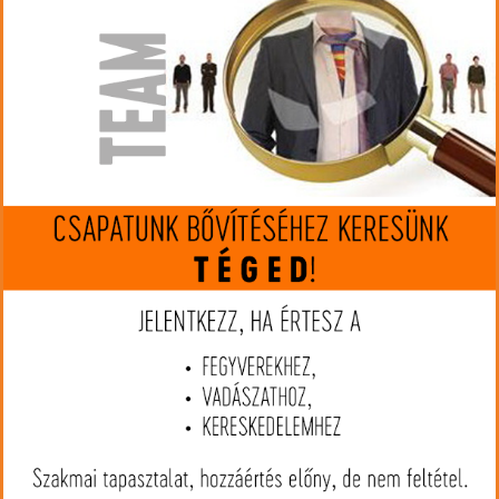
Gyártó:
GECO
Cikkszám:
GE2123401
Kaliber:
243 Win.
MIP kártya jóváírás:
70
Kártyát igényelek
Termék leírás
A Geco ólomhegyű lőszerek kimagasló minőséget képviselnek a
hagyományos lőszerek vonalában. A GECO CLASSIC TIP mag
gyorsan, kontrolláltan gombásodik, köszönhetően a lövedékmag
vékony falának és effektíven reagál becsapódáskor a vad
testében.
Lövedék típus: SP (GECO CLASSIC TIP)
Lövedék súly: 6,8 g / 105 gr
Ballisztikai együttható: 0.335
Kaliber: .243 Win
Kiszerelés: 20