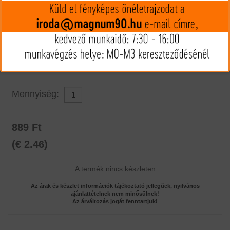
Felhívnánk figyelmét, hogy a terméknél interneten csak
vásárlási szándékát jelezheti, vásárlása csak személyes
átvétellel lehetséges!
Mennyiség:
889 Ft
(€ 2.46)
A termék nincs készleten
Az árak és készlet információk tájékoztató jellegűek, nyilvános
ajánlattételnek nem minősülnek!
Az árváltozás jogát fenntartjuk!