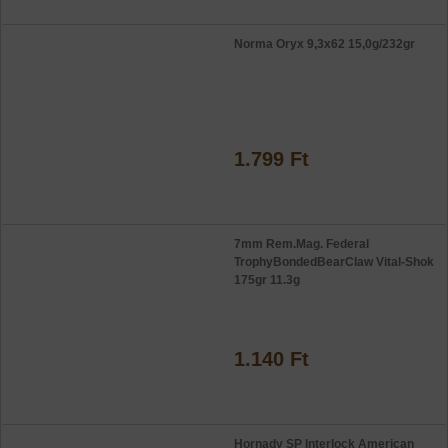
Norma Oryx 9,3x62 15,0g/232gr
1.799 Ft
7mm Rem.Mag. Federal
TrophyBondedBearClaw Vital-Shok
175gr 11.3g
1.140 Ft
Hornady SP Interlock American