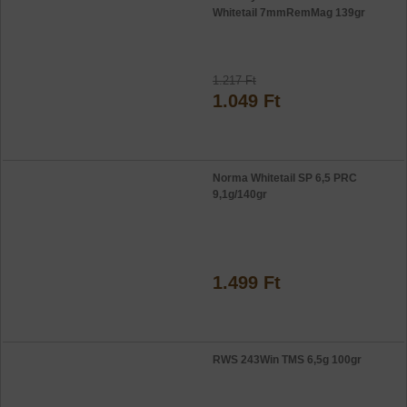
Whitetail 7mmRemMag 139gr
1.217 Ft
1.049 Ft
Norma Whitetail SP 6,5 PRC
9,1g/140gr
1.499 Ft
RWS 243Win TMS 6,5g 100gr