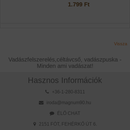
1.799 Ft
Vissza
Vadászfelszerelés,céltávcső, vadászpuska -
Minden ami vadászat!
Hasznos Információk
+36-1-280-8311
iroda@magnum90.hu
ÉLŐ CHAT
2151 FÓT, FEHÉRKŐ ÚT 6.