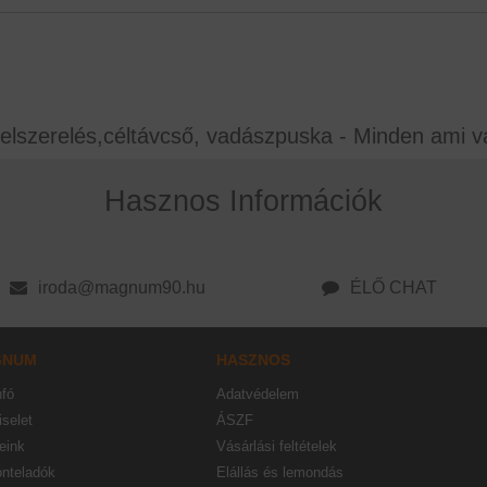
elszerelés,céltávcső, vadászpuska - Minden ami v
Hasznos Információk
iroda@magnum90.hu
ÉLŐ CHAT
GNUM
HASZNOS
nfó
Adatvédelem
selet
ÁSZF
eink
Vásárlási feltételek
onteladók
Elállás és lemondás