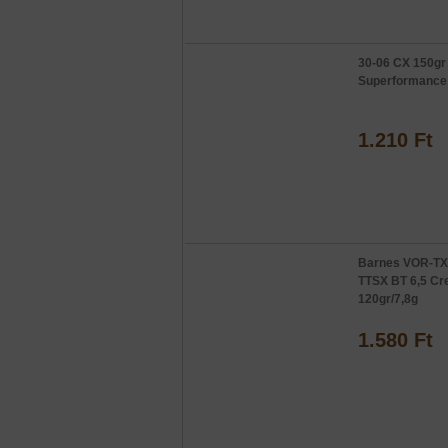
30-06 CX 150gr
Superformance
1.210 Ft
Barnes VOR-TX 
TTSX BT 6,5 C
120gr/7,8g
1.580 Ft