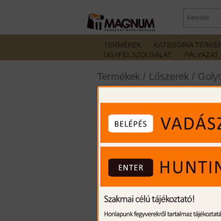
TERMÉKEK
KATEGÓRIA TÉRKÉ
ÜGYFÉLSZOLGÁLAT
PÁLYÁZAT
Termékek
/
Lőszerek
/
Golyó
Hornady 308Win ECX