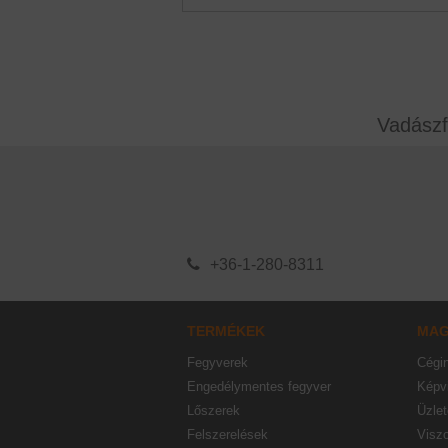
Vadászf
+36-1-280-8311
TERMÉKEK
MA
Fegyverek
Cégi
Engedélymentes fegyver
Képvi
Lőszerek
Üzlet
Felszerelések
Visz