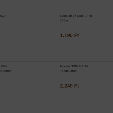
 9,7g
Geco 30-06 Star 10,7g
165gr
1.190 Ft
Rifle
Norma ODIN 9,3x62
reedmoor
14,9g/230gr
2.240 Ft