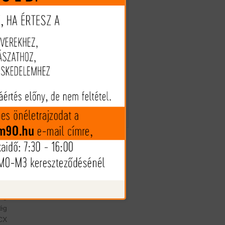
1.490 Ft
oy
ésű
(€ 4.07)
ai
CX
Megveszem
se
 új
be
Az árak és készlet információk
tájékoztató jellegűek, nyilvános
int
ajánlattételnek nem minősülnek!
Az árváltozás jogát fenntartjuk!
es
an
ül
as
is,
ag
ég
CX