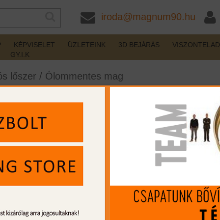
iroda@magnum90.hu
P
KÉPVISELET
ÜZLETEINK
3D BEJÁRÁS
VISZONTELA
GY.I.K
s lőszer
/
Ólommentes mag
 125gr
készleten
Gyártó:
Hornady
Cikkszám:
HO808684
Kaliber:
308 Win.
MIP kártya jóváírás:
118
Kártyát igényelek