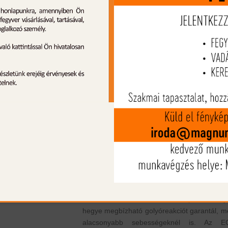
Termék leírás
Az új Hornady ECX (Extreme Copper All
eXpanding) lövedék egy forradalmi fejleszt
vadászlövedék, amely kifejezetten az európ
vadászok igényeire lett tervezve. Az E
lövedék kiemelkedően kifinomult tervezé
széles körű alkalmazhatóságot kínál régi és
vadászfegyverekhez egyaránt, figyelem
véve a tölténykamra és a cső méretét, valam
az itthon megszokott lőtávolságokat.
Ez a lövedék egy monolit, ólomment
rézötvözetből (tombak) készült, és oly
tervezéssel rendelkezik, ami rendkív
hatékony mélységi behatolást és mag
maradéksúlyt biztosít, még olyan esetekben 
amikor csonttal találkozik. A lapos műany
hegye megbízható golyóreakciót garantál, m
alacsonyabb sebességeknél is. Az E