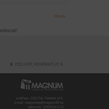
Vissza
adászat!
2151 FÓT, FEHÉRKŐ ÚT 6.
székhely: 2151 Fót, Fehérkő út 6.
e-mail: magnumbp@magnum90.hu
adószám: 12916414-2-13