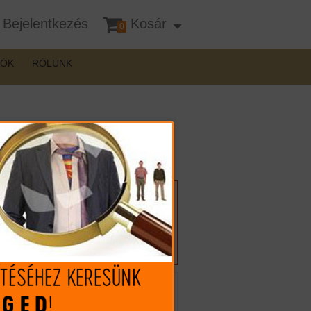
Bejelentkezés
Kosár
0
DÓK
RÓLUNK
Felhívnánk figyelmét, hogy a
terméknél interneten csak
vásárlási szándékát jelezheti,
vásárlása csak személyes
átvétellel lehetséges!
Mennyiség: