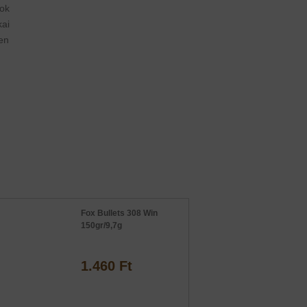
ok
ai
en
Fox Bullets 308 Win
150gr/9,7g
1.460 Ft