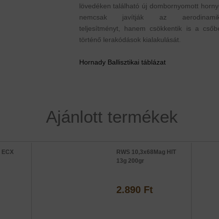
lövedéken található új dombornyomott horny
nemcsak javítják az aerodinamik
teljesítményt, hanem csökkentik is a csőb
történő lerakódások kialakulását.
Hornady Ballisztikai táblázat
Ajánlott termékek
5 ECX
RWS 10,3x68Mag HIT
13g 200gr
2.890 Ft