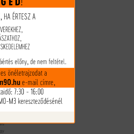
Az árak és készlet információk
tájékoztató jellegűek, nyilvános
ra
ajánlattételnek nem minősülnek!
Az árváltozás jogát fenntartjuk!
es
TD
bb
.9
ed
még
600
ló
gú
ző
ely
en
ia
és
gy