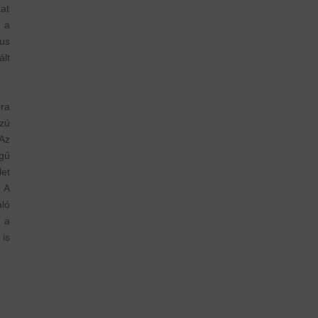
zat
t a
us
ált
ra
zú
 Az
gű
let
 A
ló
 a
is