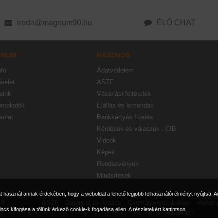
iroda@magnum90.hu
ÉLŐ CHAT
GNUM
HASZNOS
nfó
Adatvédelem
selet
ÁSZF
eink
Vásárlási feltételek
onteladók
Elállás és lemondás
solat
Bankkártyás fizetés
Kérdések és válaszok - CIB
Videók
Képek
Rendezvények
Minősítések
használ annak érdekében, hogy a weboldal a lehető legjobb felhasználói élményt nyújtsa. A
ft.
ÁSZF
Garancia és jótállás
Csomag visszaküldés
Webáru
incs kifogása a tőlünk érkező cookie-k fogadása ellen.
A részletekért kattintson.
szállítás?