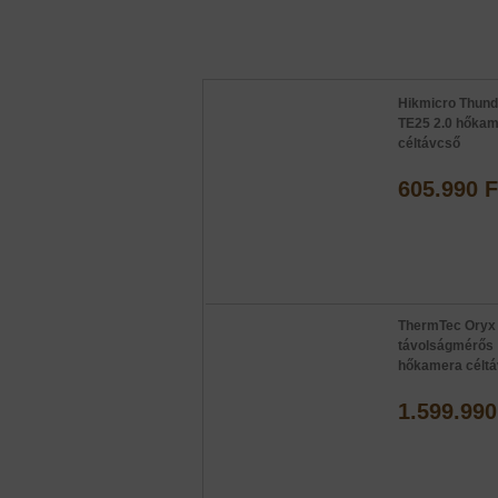
Hikmicro Thund
TE25 2.0 hőka
céltávcső
605.990 F
ThermTec Oryx
távolságmérős
hőkamera célt
1.599.990