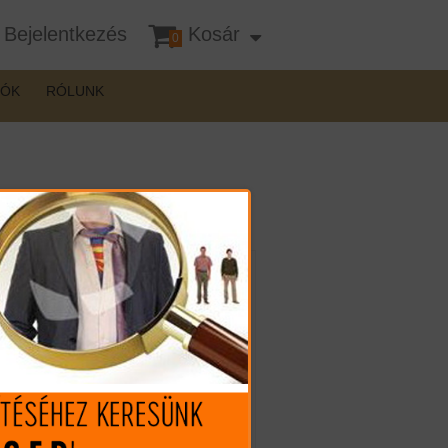
Bejelentkezés
Kosár
0
DÓK
RÓLUNK
Mennyiség:
1.699.990 Ft
(€ 4.696.10)
l
A termék nincs készleten