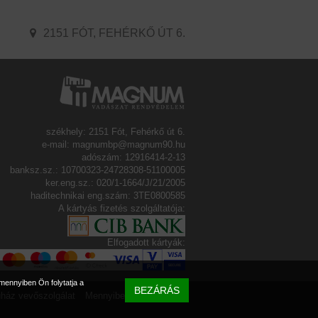
2151 FÓT, FEHÉRKŐ ÚT 6.
székhely: 2151 Fót, Fehérkő út 6.
e-mail: magnumbp@magnum90.hu
adószám: 12916414-2-13
banksz.sz.: 10700323-24728308-51100005
ker.eng.sz.: 020/1-1664/J/21/2005
haditechnikai eng.szám: 3TE0800585
A kártyás fizetés szolgáltatója:
Elfogadott kártyák:
mennyiben Ön folytatja a
BEZÁRÁS
ház vevőszolgálat
Mennyibe kerül a