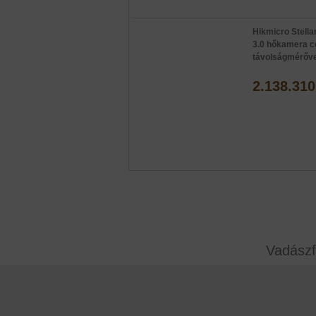
Hikmicro Stell
3.0 hőkamera c
távolságmérőve
2.138.310
Vadászf