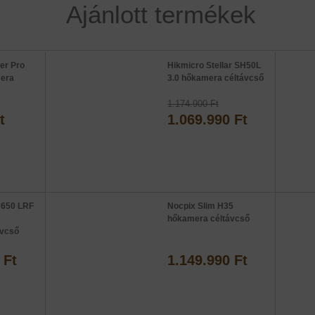
Ajánlott termékek
er Pro
Hikmicro Stellar SH50L
mera
3.0 hőkamera céltávcső
1.174.900 Ft
t
1.069.990 Ft
 650 LRF
Nocpix Slim H35
hőkamera céltávcső
ávcső
 Ft
1.149.990 Ft