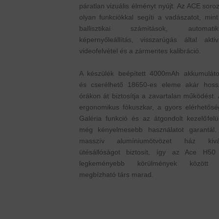
páratlan vizuális élményt nyújt. Az ACE soro
olyan funkciókkal segíti a vadászatot, min
ballisztikai számítások, automatik
képernyőleállítás, visszarúgás által aktiv
videofelvétel és a zármentes kalibráció.
A készülék beépített 4000mAh akkumuláto
és cserélhető 18650-es eleme akár hoss
órákon át biztosítja a zavartalan működést.
ergonomikus fókuszkar, a gyors elérhetősé
Galéria funkció és az átgondolt kezelőfelü
még kényelmesebb használatot garantál.
masszív alumíniumötvözet ház kivá
ütésállóságot biztosít, így az Ace H50
legkeményebb körülmények között 
megbízható társ marad.