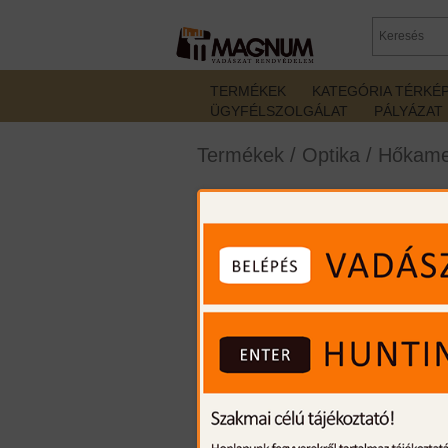
TERMÉKEK
KATEGÓRIA TÉRKÉ
ÜGYFÉLSZOLGÁLAT
PÁLYÁZAT
Termékek
/
Optika
/
Hőkame
Nocpix ACE H50 hők