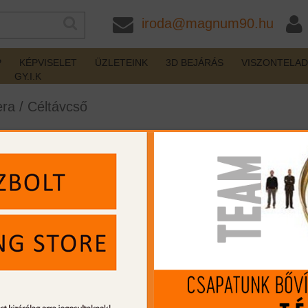
iroda@magnum90.hu
P
KÉPVISELET
ÜZLETEINK
3D BEJÁRÁS
VISZONTELA
GY.I.K
ra
/
Céltávcső
amera céltávcső
nincs készleten
Gyártó:
Nocpix
Cikkszám:
LZ-ACEH50
Kaliber:
beépített távolságmérőve
MIP kártya jóváírás:
49587
Kártyát igényelek