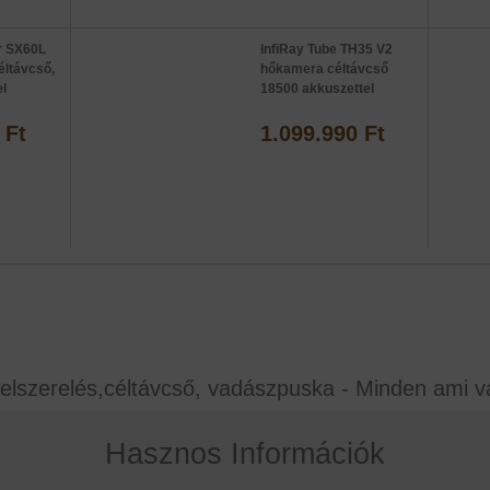
ar SX60L
InfiRay Tube TH35 V2
éltávcső,
hőkamera céltávcső
l
18500 akkuszettel
 Ft
1.099.990 Ft
elszerelés,céltávcső, vadászpuska - Minden ami v
Hasznos Információk