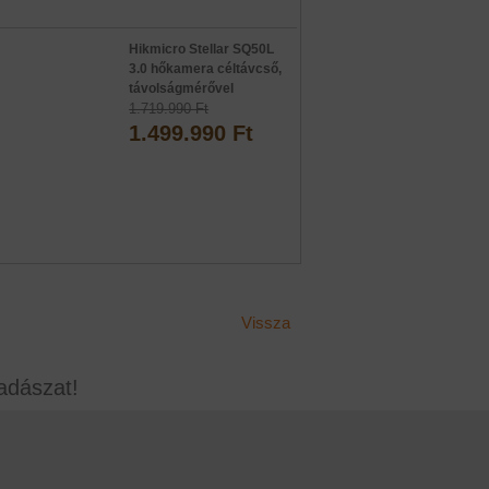
Hikmicro Stellar SQ50L
3.0 hőkamera céltávcső,
távolságmérővel
1.719.990 Ft
1.499.990 Ft
Vissza
adászat!