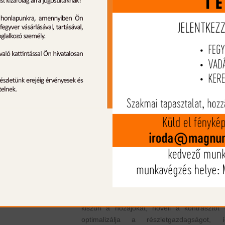
Termék leírás
A Nocpix Ace H50 a legmodernebb hőkame
céltávcsövek közé tartozik, amely 640×512-
saját fejlesztésű érzékelővel és ≤15mK NE
érzékenységgel biztosítja a legapró
hőkülönbségek érzékelését. A 50 mm-es F0
objektív 20%-kal több infravörös fényt eng
be, így tisztább és fényesebb képet nyújt 
rossz látási viszonyok között is. Az akár 2
méteres érzékelési távolság kimagas
pontosságot garantál nagy távolsá
vadászatok során.
Az 1,03 hüvelykes, 2560×2560 AMOLED kijel
egyedülálló okulár zoommal rendelkezik, am
torzításmentes, éles képeket biztosít mind
nagyítási fokozaton. A Reality+ technológ
kiszűri a hőzajokat, növeli a kontrasztot 
optimalizálja a részletgazdagságot, í