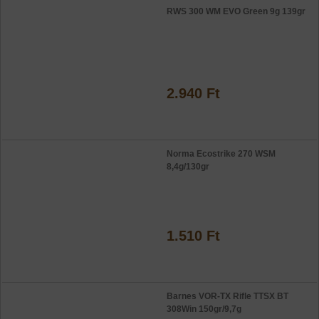
RWS 300 WM EVO Green 9g 139gr
2.940 Ft
Norma Ecostrike 270 WSM
8,4g/130gr
1.510 Ft
Barnes VOR-TX Rifle TTSX BT
308Win 150gr/9,7g