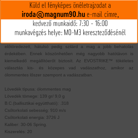
MIP kártya jóváírás:
122
Kártyát igényelek
Termék leírás
A Norma EVOSTRIKE™ meggyőző teljesítményét az ónból
készült kettős maggal éri el, amelynek elülső magja speciális
előtöredezett, hátulsó pedig szilárd a mag a jobb behatolás
érdekében. Ennek köszönhetően még nagyobb hatótávon is
kiemelkedő megállítóerőt biztosít. Az EVOSTRIKE™ tökéletes
választás kis- és közepes vad vadászathoz, amikor az
ólommentes lőszer szempont a vadászatban.
Lövedék típusa: ólommentes mag
Lövedék tömege: 139 gr/ 9,0 g
B.C.(ballisztikai együttható): .318
Csőtorkolati sebesség: 910 m/s
Csőtorkolati energia: 3726 J
Kaliber: 30-06 Spring.
Kiszerelés: 20