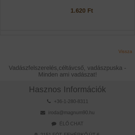
1.620 Ft
Vissza
Vadászfelszerelés,céltávcső, vadászpuska -
Minden ami vadászat!
Hasznos Információk
+36-1-280-8311
iroda@magnum90.hu
ÉLŐ CHAT
2151 FÓT, FEHÉRKŐ ÚT 6.