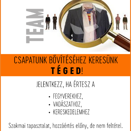
készleten
Gyártó:
Norma
Cikkszám:
NA20177342
Kaliber:
30-06 Spr.