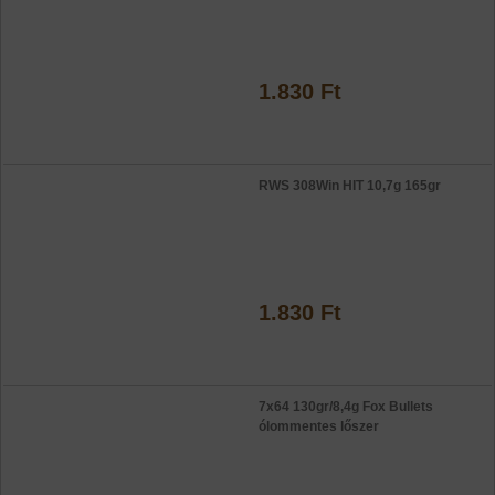
1.830 Ft
RWS 308Win HIT 10,7g 165gr
1.830 Ft
7x64 130gr/8,4g Fox Bullets
ólommentes lőszer