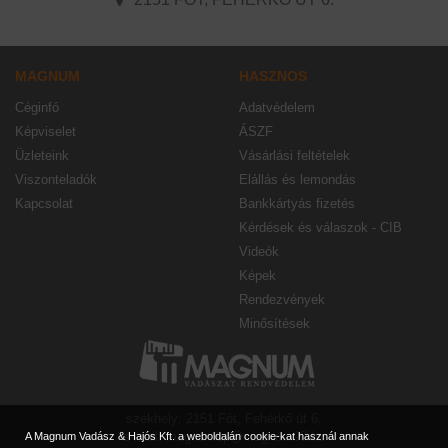
MAGNUM
HASZNOS
Céginfó
Adatvédelem
Képviselet
ÁSZF
Üzleteink
Vásárlási feltételek
Viszonteladók
Elállás és lemondás
Kapcsolat
Bankkártyás fizetés
Kérdések és válaszok - CIB
Videók
Képek
Rendezvények
Minősítések
székhely: 2151 Fót, Fehérkő út 6.
e-mail: magnumbp@magnum90.hu
A Magnum Vadász & Hajós Kft. a weboldalán cookie-kat használ annak