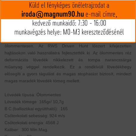
MIP kártya jóváírás:
200
Kártyát igényelek
Termék leírás
Az RWS legújabb lőszere, a DRIVEN HUNT a már régóta várt
"biztos lövés" sikerét garantálja a hajtásokon, mindezt
ólommentesen. Az RWS Driven Hunt lőszert kifejezetten
hajtásokon való használatra fejlesztették ki. Az ólommentes réz
deformációs lövedék nikkelezett és tompa narancssárga
műanyag véggel rendelkezik. Ez a rendkívüli lövedékhegy
elősegíti a gyors tágulást és magas stophatást biztosít, mindezt
magas maradék lövedék tömeg mellett.
Lövedék típusa: Ólommentes
Lövedék tömege: 165gr/ 10,7g
B.C.(ballisztikai együttható): .165
Csőtorkolati sebesség: 924 m/s
Csőtorkolati energia: 4568 J
Kaliber: .300 Win.Mag.