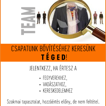
készleten
Gyártó:
RWS
Cikkszám:
RW2426275
Kaliber:
300 Win.Mag