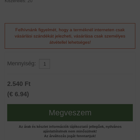
Kiszerelés: 20
Felhívnánk figyelmét, hogy a terméknél interneten csak
vásárlási szándékát jelezheti, vásárlása csak személyes
átvétellel lehetséges!
Mennyiség:
2.540 Ft
(€ 6.94)
Megveszem
Az árak és készlet információk tájékoztató jellegűek, nyilvános
ajánlattételnek nem minősülnek!
Az árváltozás jogát fenntartjuk!