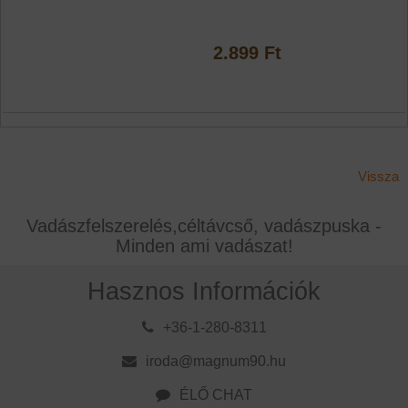
2.899 Ft
Vissza
Vadászfelszerelés,céltávcső, vadászpuska -
Minden ami vadászat!
Hasznos Információk
+36-1-280-8311
iroda@magnum90.hu
ÉLŐ CHAT