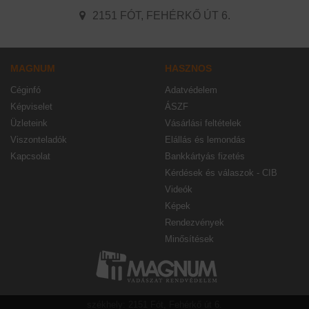
2151 FÓT, FEHÉRKŐ ÚT 6.
MAGNUM
HASZNOS
Céginfó
Adatvédelem
Képviselet
ÁSZF
Üzleteink
Vásárlási feltételek
Viszonteladók
Elállás és lemondás
Kapcsolat
Bankkártyás fizetés
Kérdések és válaszok - CIB
Videók
Képek
Rendezvények
Minősítések
székhely: 2151 Fót, Fehérkő út 6.