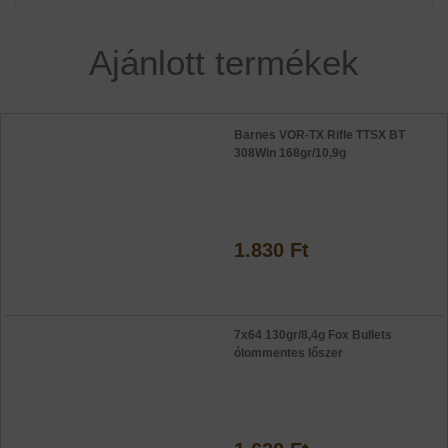
Ajánlott termékek
Barnes VOR-TX Rifle TTSX BT
308Win 168gr/10,9g
1.830 Ft
7x64 130gr/8,4g Fox Bullets
ólommentes lőszer