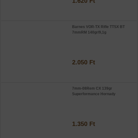
1.620 Ft
Barnes VOR-TX Rifle TTSX BT
7mmRM 140gr/9,1g
2.050 Ft
7mm-08Rem CX 139gr
Superformance Hornady
1.350 Ft