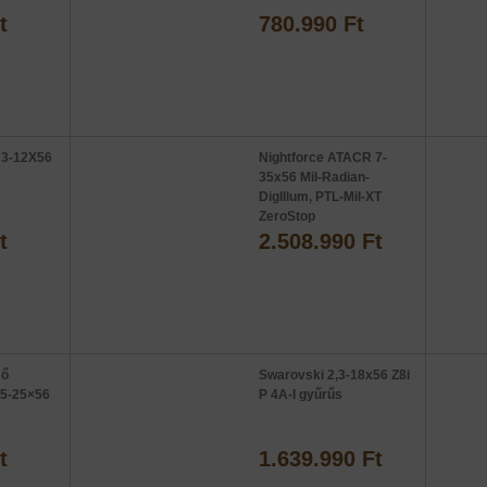
t
780.990 Ft
 3-12X56
Nightforce ATACR 7-
35x56 Mil-Radian-
DigIllum, PTL-Mil-XT
ZeroStop
t
2.508.990 Ft
ső
Swarovski 2,3-18x56 Z8i
 5-25×56
P 4A-I gyűrűs
t
1.639.990 Ft