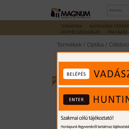
TERMÉKEK
KATEGÓRIA TÉRKÉ
ÜGYFÉLSZOLGÁLAT
PÁLYÁZAT
Termékek
/
Optika
/
Céltávc
3-12x56 Steiner Rang