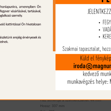
3-12x56 Steiner Ranger - Egy tökélet
lesvadász céltávcső. A Ranger termékcsalád
jellemző kis mérettel és könnyű súlly
rendelkezik, de ez természetesen nem a
jelenti, hogy ez az optikai teljesítmény rovás
menne. A nagy objektívlencsén
köszönhetően a távcső fényáteresz
képessége olyan magas, hogy akár éjszak
vadászat során is használható. A roppa
széles látókörnek és az állítható nagyítás
köszönhetően könnyen észreveheti 
nehezen veszíti majd szem elől a vadat.
Nagyítás: 3-12x
Lencseátmérő: 56 mm
Tubus: 30 mm
Ház átmérője a tárgylencsénél: 63,5 mm
Ház átmérője a szemlencsénél: 44 mm
Hossz: 337 mm