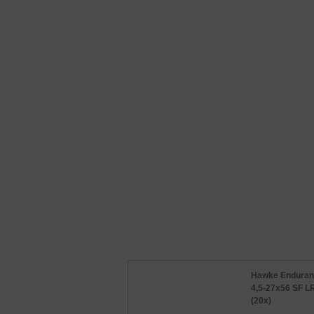
Hawke Enduran
4,5-27x56 SF L
(20x)