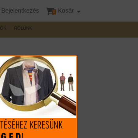
Bejelentkezés
Kosár
0
DÓK
RÓLUNK
Mennyiség:
507.590 Ft (€ 1.386.86)
399.990 Ft
(€ 1.092.87)