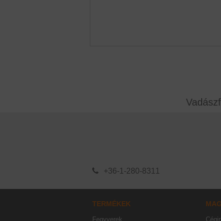
Vadászf
+36-1-280-8311
TERMÉKEK
MA
Fegyverek
Cégi