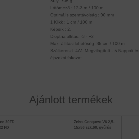
Súly: 705 g
Látómező : 12-3 m / 100 m
Optimális szemtávolság : 90 mm
1 Klikk : 1 cm / 100 m
Képsík : 2.
Dioptria állítás: -3 - +2
Max. állítási lehetőség: 85 cm / 100 m
Szálkereszt: 4A1 Megvílágított - 5 Nappali é
éjszakai fokozat
Ajánlott termékek
ce 30FD
Zeiss Conquest V6 2,5-
R2 FD
15x56 szk.60, gyűrűs