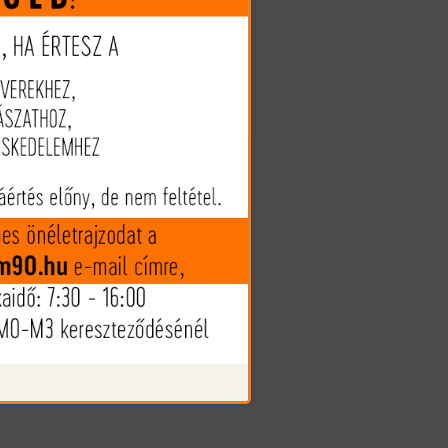
es
Megveszem
ra
al
Az árak és készlet információk
zt
tájékoztató jellegűek, nyilvános
ajánlattételnek nem minősülnek!
ára
Az árváltozás jogát fenntartjuk!
ek
tő
ai
nt
nak
és