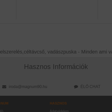
elszerelés,céltávcső, vadászpuska - Minden ami v
Hasznos Információk
iroda@magnum90.hu
ÉLŐ CHAT
GNUM
HASZNOS
nfó
Adatvédelem