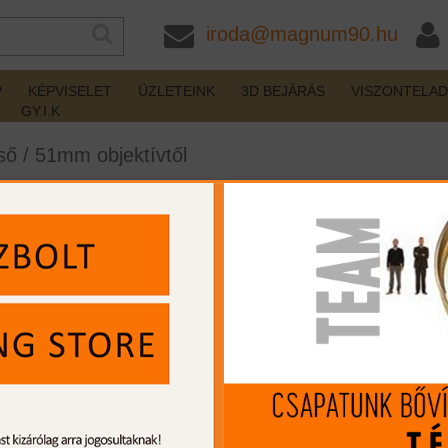
iroda@magnum90.hu
P
KÉPVISELET
ÜZLETEINK
3D BEJÁRÁS
VISZONTELA
GY.I.K
ső
/
51mm objektívtől
er 4 4A-i
készleten
Gyártó:
Steiner
Cikkszám:
ST8771900204
MIP kártya jóváírás:
14476
Kártyát igényelek
Termék leírás