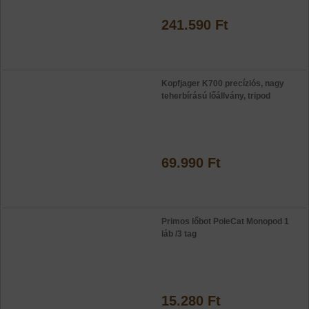
241.590 Ft
Kopfjager K700 precíziós, nagy
teherbírású lőállvány, tripod
69.990 Ft
Primos lőbot PoleCat Monopod 1
láb /3 tag
15.280 Ft