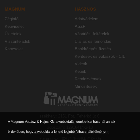
MAGNUM
HASZNOS
Céginfó
Adatvédelem
Képviselet
ÁSZF
Üzleteink
Vásárlási feltételek
Viszonteladók
Elállás és lemondás
Kapcsolat
Bankkártyás fizetés
Kérdések és válaszok - CIB
Videók
Képek
Rendezvények
Minősítések
székhely: 2151 Fót, Fehérkő út 6.
e-mail: magnumbp@magnum90.hu
A Magnum Vadász & Hajós Kft. a weboldalán cookie-kat használ annak
adószám: 12916414-2-13
érdekében, hogy a weboldal a lehető legjobb felhasználói élményt
banksz.sz.: 10700323-24728308-51100005
ker.eng.sz.: 020/1-1664/J/21/2005