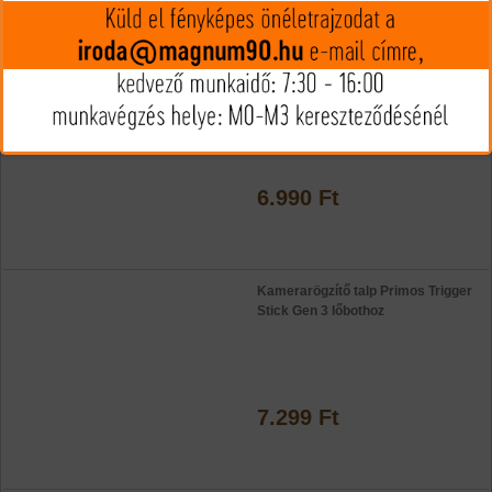
Primos Trigger Stick Gen 3 villa
6.990 Ft
Kamerarögzítő talp Primos Trigger
Stick Gen 3 lőbothoz
7.299 Ft