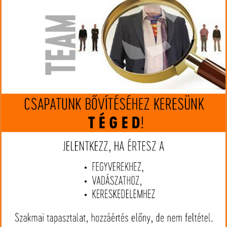
Mennyiség:
4.060 Ft (€ 11.09)
590 Ft
(€ 1.61)
Megveszem
Az árak és készlet információk tájékoztató jellegűek, nyilvános
ajánlattételnek nem minősülnek!
Az árváltozás jogát fenntartjuk!
Ajánlott termékek