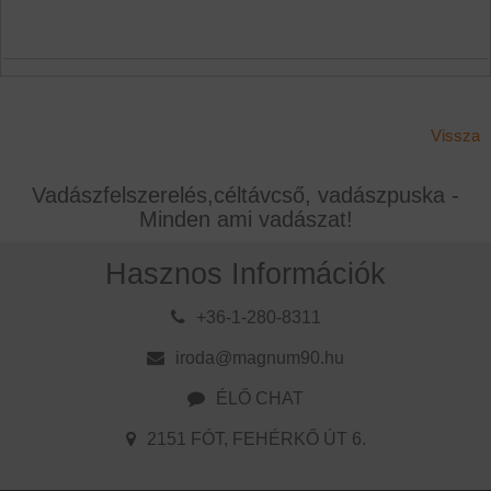
Vissza
Vadászfelszerelés,céltávcső, vadászpuska -
Minden ami vadászat!
Hasznos Információk
+36-1-280-8311
iroda@magnum90.hu
ÉLŐ CHAT
2151 FÓT, FEHÉRKŐ ÚT 6.