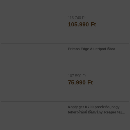
116.740 Ft
105.990 Ft
Primos Edge Alu tripod lőbot
107.590 Ft
75.990 Ft
Kopfjager K700 precíziós, nagy
teherbírású lőállvány, Reaper fejj...