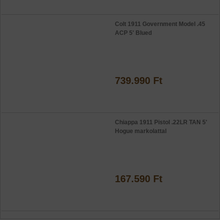
Colt 1911 Government Model .45
ACP 5' Blued
739.990 Ft
Chiappa 1911 Pistol .22LR TAN 5'
Hogue markolattal
167.590 Ft