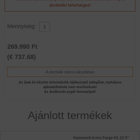
átvétellel lehetséges!
Mennyiség:
269.990 Ft
(€ 737.68)
A termék nincs készleten
Az árak és készlet információk tájékoztató jellegűek, nyilvános
ajánlattételnek nem minősülnek!
Az árváltozás jogát fenntartjuk!
Ajánlott termékek
Hammerli Arms Forge H1 22 5"