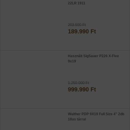
22LR 1911
203.590 Ft
189.990 Ft
Használt SigSauer P226 X-Five
9x19
1.250.000 Ft
999.990 Ft
Walther PDP 9X19 Full Size 4" 2db
18as tárral