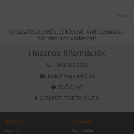
Vissza
Vadászfelszerelés,céltávcső, vadászpuska -
Minden ami vadászat!
Hasznos Információk
+36-1-280-8311
iroda@magnum90.hu
ÉLŐ CHAT
2151 FÓT, FEHÉRKŐ ÚT 6.
MAGNUM
HASZNOS
Céginfó
Adatvédelem