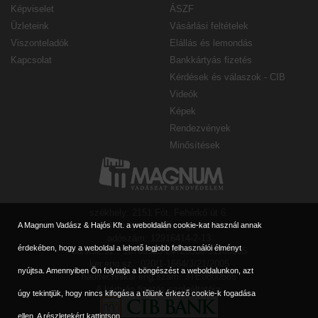
Képviselet
ÁSZF
Üzleteink
Vásárlási feltételek
Viszonteladók
Elállás és lemondás
Kapcsolat
Bankkártyás fizetés
Kérdések és válaszok - CIB
Videók
Képek
Rendezvények
Minősítések
székhely: 2151 Fót, Fehérkő út 6.
e-mail: magnumbp@magnum90.hu
A Magnum Vadász & Hajós Kft. a weboldalán cookie-kat használ annak
adószám: 12916414-2-13
érdekében, hogy a weboldal a lehető legjobb felhasználói élményt
banksz.sz.: 10700323-24728308-51100005
ker.eng.sz.: 020/1-1664/J/21/2005
nyújtsa. Amennyiben Ön folytatja a böngészést a weboldalunkon, azt
haditechnikai eng.szám: 3TE0800585
A kártyás fizetés szolgáltatója:
úgy tekintjük, hogy nincs kifogása a tőlünk érkező cookie-k fogadása
ellen.
A részletekért kattintson.