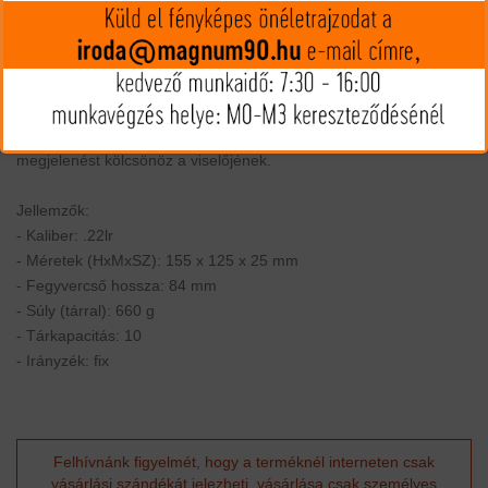
a híres Walther ergonomikus markolatot is megőrzi, ami
kényelmes és biztos fogást biztosít a felhasználónak. A kis
kaliberű .22LR lőszer gazdaságos és alacsony visszarúgású, ami
különösen ideális a kezdő lövészek, valamint a
pisztolyhasználatban kevésbé tapasztalt személyek számára.
Emellett a Walther PPK/S .22LR egy stílusos és kifinomult
megjelenést kölcsönöz a viselőjének.
Jellemzők:
- Kaliber: .22lr
- Méretek (HxMxSZ): 155 x 125 x 25 mm
- Fegyvercső hossza: 84 mm
- Súly (tárral): 660 g
- Tárkapacitás: 10
- Irányzék: fix
Felhívnánk figyelmét, hogy a terméknél interneten csak
vásárlási szándékát jelezheti, vásárlása csak személyes