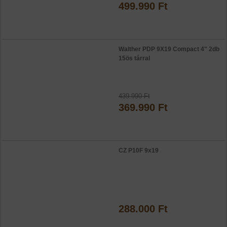
499.990 Ft
Walther PDP 9X19 Compact 4" 2db
15ös tárral
439.990 Ft
369.990 Ft
CZ P10F 9x19
288.000 Ft