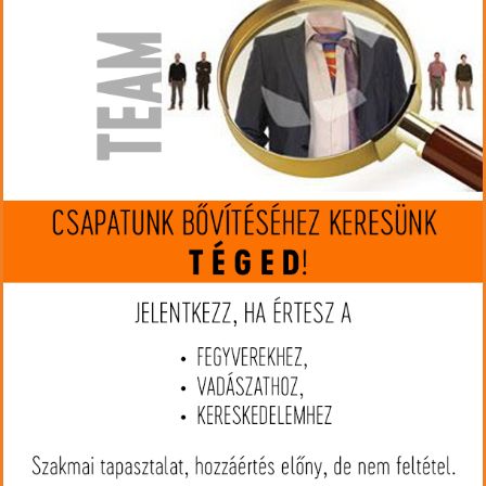
Gyártó:
Walther
Cikkszám:
WA2853248
Kaliber:
.22 LR
MIP kártya jóváírás:
15900
Kártyát igényelek
Termék leírás
A Walther PPK/S .22LR egy elegáns és kompakt kialakítású
öntöltő pisztoly, amelyet eredetileg kifejezetten kis kaliberű
lőszerekkel, mint a .22LR, valamint a .380 ACP, vagy 9mm Short
(Kurz) lőszerekkel való használatra terveztek. A PPK/S verzió egy
kicsit hosszabb csövet és markánsabb markolatot kínál a
klasszikus PPK-hoz képest, ami a kisebb kaliberű lőszerek
stabilitását és irányíthatóságát javítja. A pisztoly a Walther
jellegzetes, minőségi gyártási eljárásaival és anyagokkal készül.
Az acél váz és cső könnyű súlyú, mégis tartós, ami hozzájárul a
pontos célzáshoz és a megbízható működéshez. A PPK/S modell