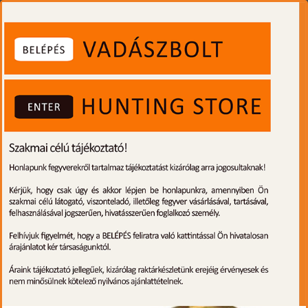
0
Toggle
navigati
MŰANYAG HEGYŰ
FÚRT