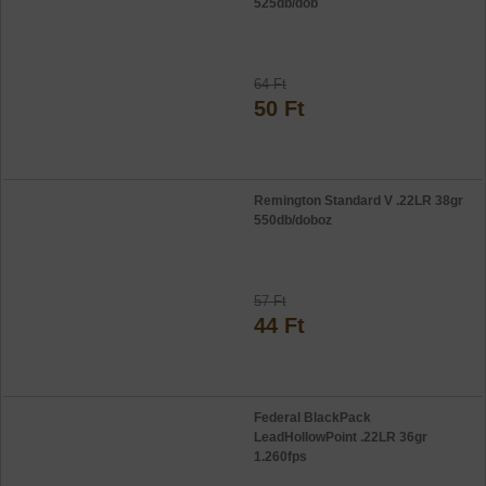
525db/dob
64 Ft
50 Ft
Remington Standard V .22LR 38gr
550db/doboz
57 Ft
44 Ft
Federal BlackPack
LeadHollowPoint .22LR 36gr
1.260fps