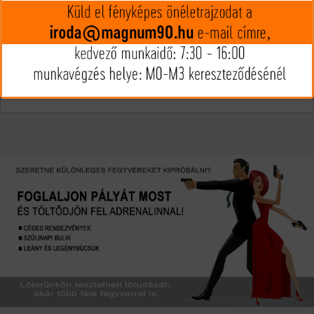
Csak készleten
Szűrés indítása