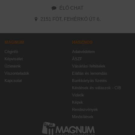
ÉLŐ CHAT
2151 FÓT, FEHÉRKŐ ÚT 6.
MAGNUM
HASZNOS
Céginfó
Adatvédelem
Képviselet
ÁSZF
Üzleteink
Vásárlási feltételek
Viszonteladók
Elállás és lemondás
Kapcsolat
Bankkártyás fizetés
Kérdések és válaszok - CIB
Videók
Képek
Rendezvények
Minősítések