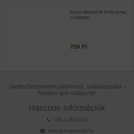
Norma Whitetail SP 30-06 Spring.
11,7g/180gr
759 Ft
Vadászfelszerelés,céltávcső, vadászpuska -
Minden ami vadászat!
Hasznos Információk
+36-1-280-8311
iroda@magnum90.hu