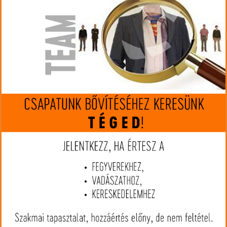
LEKEREKÍTETT HEGYŰ
FMJ TELJES KÖPENYES
ÓLOMMENTES
Lőszer kereső