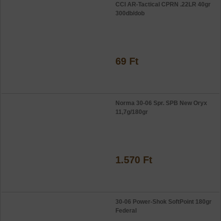
CCI AR-Tactical CPRN .22LR 40gr
300db/dob
69 Ft
Norma 30-06 Spr. SPB New Oryx
11,7g/180gr
1.570 Ft
30-06 Power-Shok SoftPoint 180gr
Federal