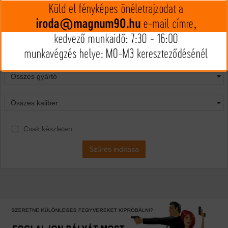
Lőszer kereső
Csak készleten
Szűrés indítása