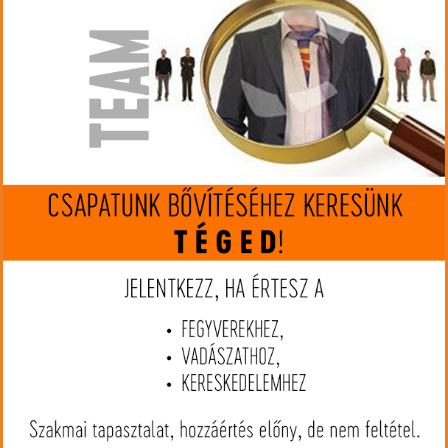
NAGY SZEMŰ SÖRÉT
GYÖNGYGOLYÓ
ACÉLSÖRÉT
ÓLOMMENTES MAG
RENDVÉDELMI