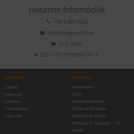
Hasznos Információk
+36-1-280-8311
iroda@magnum90.hu
ÉLŐ CHAT
2151 FÓT, FEHÉRKŐ ÚT 6.
MAGNUM
HASZNOS
Céginfó
Adatvédelem
Képviselet
ÁSZF
Üzleteink
Vásárlási feltételek
Viszonteladók
Elállás és lemondás
Kapcsolat
Bankkártyás fizetés
Kérdések és válaszok - CIB
Videók