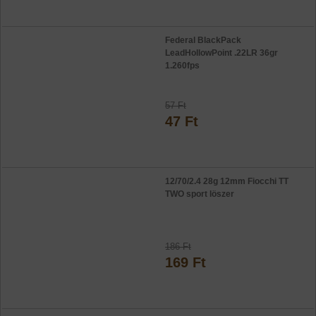
Federal BlackPack
LeadHollowPoint .22LR 36gr
1.260fps
57 Ft
47 Ft
12/70/2.4 28g 12mm Fiocchi TT
TWO sport löszer
186 Ft
169 Ft