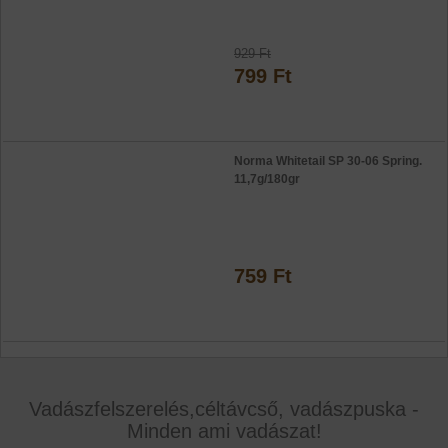
929 Ft
799 Ft
Norma Whitetail SP 30-06 Spring.
11,7g/180gr
759 Ft
Vadászfelszerelés,céltávcső, vadászpuska -
Minden ami vadászat!