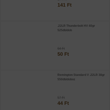
141 Ft
.22LR Thunderbolt HV 40gr
525db/dob
64 Ft
50 Ft
Remington Standard V .22LR 38gr
550db/doboz
57 Ft
44 Ft