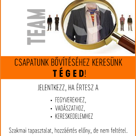
Colt 1911 szánrugó tartó
Walther PPQ M2 22lr extractor
nincs készleten
készleten
1.310 Ft
1.750 Ft
RÉSZLETEK
RÉSZLETEK