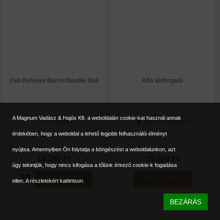
Fab Defense Barrel Double Rail
Alfa tárforgató
A Magnum Vadász & Hajós Kft. a weboldalán cookie-kat használ annak
készleten
nincs készleten
érdekében, hogy a weboldal a lehető legjobb felhasználói élményt
nyújtsa. Amennyiben Ön folytatja a böngészést a weboldalunkon, azt
15.290 Ft
15.860 Ft
úgy tekintjük, hogy nincs kifogása a tőlünk érkező cookie-k fogadása
RÉSZLETEK
RÉSZLETEK
ellen.
A részletekért kattintson.
BEZÁRÁS