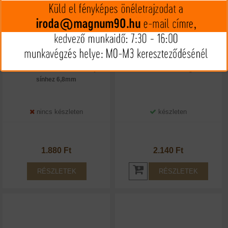
Mannlicher csavar Picatinny
Colt 1911 szánrugó
sínhez 6,8mm
nincs készleten
készleten
1.880 Ft
2.140 Ft
RÉSZLETEK
RÉSZLETEK