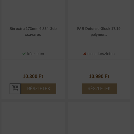
Sín extra 173mm 6,83", 3db
FAB Defense Glock 17/19
csavaros
polymer...
készleten
nincs készleten
10.300 Ft
10.990 Ft
RÉSZLETEK
RÉSZLETEK