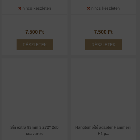
nincs készleten
nincs készleten
7.500 Ft
7.500 Ft
RÉSZLETEK
RÉSZLETEK
Sín extra 83mm 3,272" 2db
Hangtompító adapter Hammerli
csavaros
H1 p...