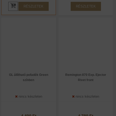
RÉSZLETEK
RÉSZLETEK
GL állítható pofadék Green
Remington 870 Exp. Ejector
színben
Rivet front
nincs készleten
nincs készleten