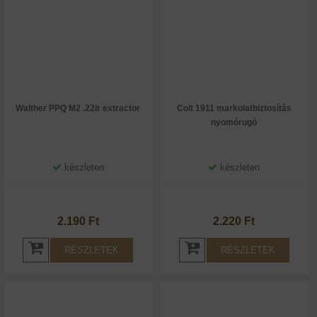
Walther PPQ M2 .22lr extractor
Colt 1911 markolatbiztosítás
nyomórugó
készleten
készleten
2.190 Ft
2.220 Ft
RÉSZLETEK
RÉSZLETEK