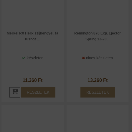
Merkel RX Helix szíjkengyel, fa
Remington 870 Exp. Ejector
tushoz ...
Spring 12-20...
készleten
nincs készleten
11.360 Ft
13.260 Ft
RÉSZLETEK
RÉSZLETEK