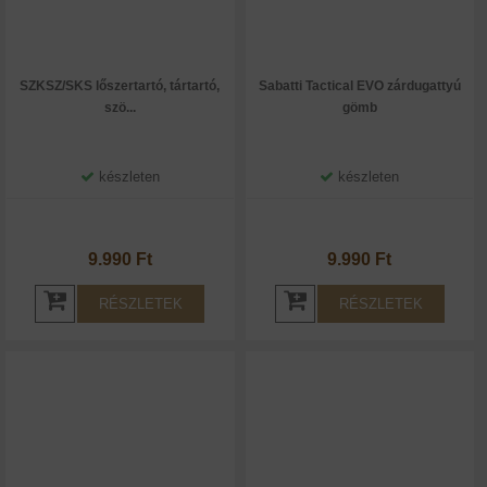
SZKSZ/SKS lőszertartó, tártartó,
Sabatti Tactical EVO zárdugattyú
szö...
gömb
készleten
készleten
9.990 Ft
9.990 Ft
RÉSZLETEK
RÉSZLETEK