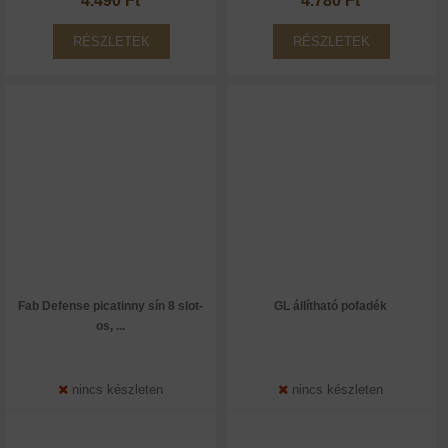
4.490 Ft
4.780 Ft
RÉSZLETEK
RÉSZLETEK
Fab Defense picatinny sín 8 slot-
GL állítható pofadék
os, ...
nincs készleten
nincs készleten