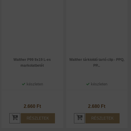
Walther P99 9x19 L-es
Walther tárkioldó tartó clip - PPQ,
markolatbetét
PP...
készleten
készleten
2.660 Ft
2.680 Ft
RÉSZLETEK
RÉSZLETEK