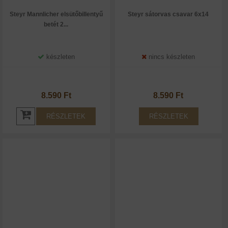
Steyr Mannlicher elsütőbillentyű
Steyr sátorvas csavar 6x14
betét 2...
készleten
nincs készleten
8.590 Ft
8.590 Ft
RÉSZLETEK
RÉSZLETEK