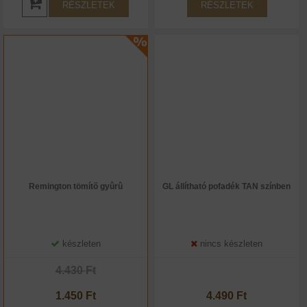
RÉSZLETEK
RÉSZLETEK
Remington tömítõ gyûrû
GL állítható pofadék TAN színben
készleten
nincs készleten
4.430 Ft
1.450 Ft
4.490 Ft