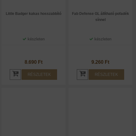
Little Badger kakas hosszabbító
Fab Defense GL állítható pofadék
sínnel
készleten
készleten
8.690 Ft
9.260 Ft
RÉSZLETEK
RÉSZLETEK