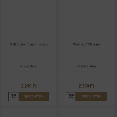
Colt biztosító nyomócsap
Walther CCP rugó
készleten
készleten
2.230 Ft
2.380 Ft
RÉSZLETEK
RÉSZLETEK