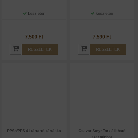
készleten
készleten
7.500 Ft
7.590 Ft
RÉSZLETEK
RÉSZLETEK
PPSh/PPS 41 tártartó, tártáska
Csavar Steyr Torx állítható
szer.talphoz