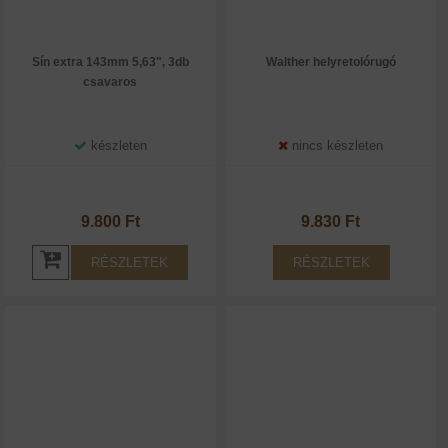
Sín extra 143mm 5,63", 3db
Walther helyretolórugó
csavaros
készleten
nincs készleten
9.800 Ft
9.830 Ft
RÉSZLETEK
RÉSZLETEK